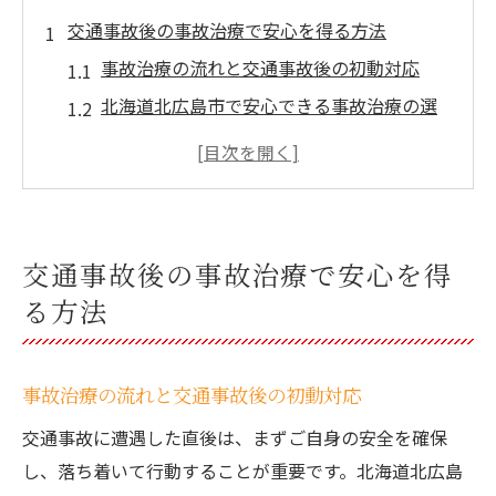
交通事故後の事故治療で安心を得る方法
事故治療の流れと交通事故後の初動対応
北海道北広島市で安心できる事故治療の選
び方
事故治療の通院期間が安心感にどう影響す
るか
交通事故治療で不安を解消する面談ポイン
交通事故後の事故治療で安心を得
ト
る方法
交通事故後の事故治療で知るべき注意点
事故治療を北海道北広島市で選ぶ際の重要ポイ
ント
事故治療の流れと交通事故後の初動対応
事故治療施設選びで押さえるべき基準
交通事故に遭遇した直後は、まずご自身の安全を確保
北海道北広島市で信頼される事故治療対応
し、落ち着いて行動することが重要です。北海道北広島