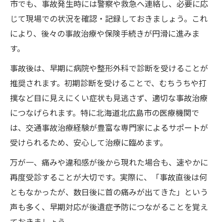
とは
市でも、事故発生時には警察や救急へ連絡し、必要に応
事故治療の専門性と設備を比較する方法
じて現場での状況を確認・記録しておきましょう。これ
により、後々の事故治療や保険手続きが円滑に進みま
交通事故経験者が語る治療院選びの決め手
す。
事故治療対応の相談体制をチェックしよう
事故後は、早期に病院や整形外科で診断を受けることが
むちうち症状なら事故治療の受け方がカギ
推奨されます。初期診断を受けることで、むちうちや打
むちうち症状と事故治療の適切な進め方
撲など目に見えにくい症状も見逃さず、適切な事故治療
事故治療でむちうち改善に役立つ施術法
につなげられます。特に北海道北広島市の医療機関で
交通事故後のむちうち症状の早期対応が重
は、交通事故治療経験が豊富な専門家によるサポートが
要
受けられるため、安心して治療に臨めます。
むちうちと事故治療の通院頻度の考え方
万が一、痛みや違和感が後から現れた場合も、速やかに
事故治療でむちうち後遺症を予防するには
再度受診することが大切です。実際に、「事故直後は何
事故治療費用と保険活用まで徹底解説
ともなかったが、数日後に首の痛みが出てきた」という
事故治療費用のしくみと負担軽減方法
声も多く、早期対応が後遺症予防につながることを覚え
交通事故治療に活用できる自賠責保険の基
ておきましょう。