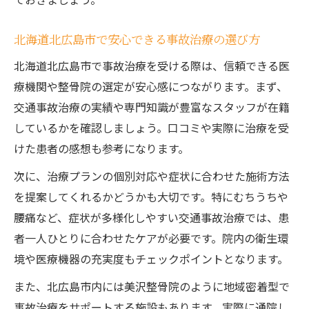
礎
事故治療費用と保険請求の流れを解説
北海道北広島市で安心できる事故治療の選び方
北海道北広島市で事故治療費の相談先を紹
北海道北広島市で事故治療を受ける際は、信頼できる医
介
療機関や整骨院の選定が安心感につながります。まず、
保険活用で事故治療費が無料になるケース
交通事故治療の実績や専門知識が豊富なスタッフが在籍
しているかを確認しましょう。口コミや実際に治療を受
後遺症予防に役立つ事故治療の基礎知識
けた患者の感想も参考になります。
事故治療で後遺症を防ぐポイントを解説
次に、治療プランの個別対応や症状に合わせた施術方法
交通事故後の事故治療で大切なリハビリ法
を提案してくれるかどうかも大切です。特にむちうちや
事故治療の早期開始が後遺症予防のカギ
腰痛など、症状が多様化しやすい交通事故治療では、患
北海道北広島市で受けられる事故治療支援
者一人ひとりに合わせたケアが必要です。院内の衛生環
事故治療で後遺症リスクを減らす生活習慣
境や医療機器の充実度もチェックポイントとなります。
整形外科と整骨院、事故治療の違いを整理
また、北広島市内には美沢整骨院のように地域密着型で
事故治療で整形外科と整骨院の役割を比較
事故治療をサポートする施設もあります。実際に通院し