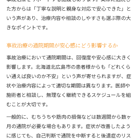
交通事故後に選ぶべき事故治療施設の特徴
た方からは「丁寧な説明と親身な対応で安心できた」と
整形外科と整骨院の事故治療サービスの違
いう声があり、治療内容や相談のしやすさも選ぶ際の大
い
きなポイントです。
事故治療の並行受診で知っておきたいこと
北海道北広島市で事故治療を併用する方法
事故治療の通院期間が安心感にどう影響するか
事故治療において通院期間は、回復度や安心感に大きく
影響します。北海道北広島市の患者様からも「どれくら
い通えば良いのか不安」という声が寄せられますが、症
状や治療内容によって適切な期間は異なります。医師や
施術者と相談し、無理なく継続できるスケジュールを組
むことが大切です。
一般的に、むちうちや筋肉の損傷などは数週間から数ヶ
月の通院が必要な場合もあります。症状が改善したよう
に感じても、自己判断で通院を中断すると後遺症のリス