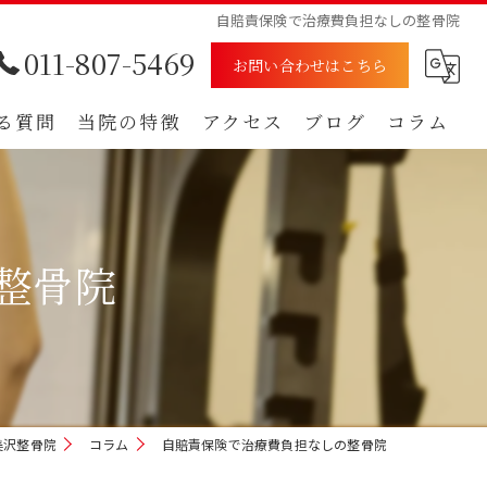
自賠責保険で治療費負担なしの整骨院
011-807-5469
お問い合わせはこちら
る質問
当院の特徴
アクセス
ブログ
コラム
むち打ち
漫画特集
腰痛
整骨院
肩
痺れ
自賠責保険
美沢整骨院
コラム
自賠責保険で治療費負担なしの整骨院