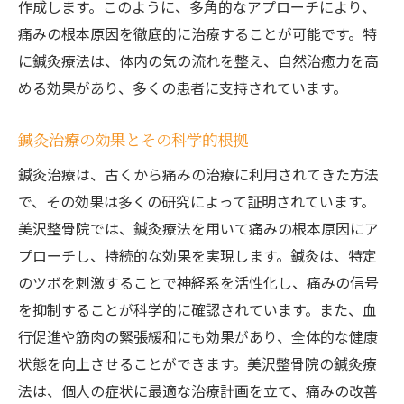
作成します。このように、多角的なアプローチにより、
伝統的な鍼灸と現代技術の統合
痛みの根本原因を徹底的に治療することが可能です。特
美沢整骨院で使用される最新治療機器
に鍼灸療法は、体内の気の流れを整え、自然治癒力を高
める効果があり、多くの患者に支持されています。
鍼灸治療の進化と未来
新技術導入による治療効果の向上
鍼灸治療の効果とその科学的根拠
融合治療の実例と効果
鍼灸治療は、古くから痛みの治療に利用されてきた方法
鍼灸と電気治療の相乗効果
で、その効果は多くの研究によって証明されています。
美沢整骨院の個別治療プランで痛みを解消
美沢整骨院では、鍼灸療法を用いて痛みの根本原因にア
個別治療プランの立案プロセス
プローチし、持続的な効果を実現します。鍼灸は、特定
一人ひとりに合わせたオーダーメイド治療
のツボを刺激することで神経系を活性化し、痛みの信号
治療プランの効果を最大化する秘訣
を抑制することが科学的に確認されています。また、血
患者の生活習慣に合わせた治療
行促進や筋肉の緊張緩和にも効果があり、全体的な健康
状態を向上させることができます。美沢整骨院の鍼灸療
持続的な痛み解消のためのアプローチ
法は、個人の症状に最適な治療計画を立て、痛みの改善
治療後のフォローアップとサポート