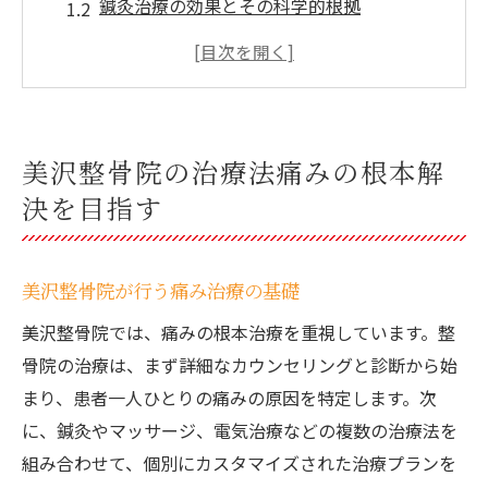
鍼灸治療の効果とその科学的根拠
最新の電気治療技術とは？
カスタマイズされた治療プランの作成方法
マッサージ療法で筋肉をほぐす重要性
治療の持続効果を高めるためのアプローチ
美沢整骨院の治療法痛みの根本解
北広島市で痛みを治療する美沢整骨院のアプロ
決を目指す
ーチ
美沢整骨院の地域密着型治療
美沢整骨院が行う痛み治療の基礎
北広島市の患者さんの声
美沢整骨院では、痛みの根本治療を重視しています。整
地域の特性に合わせた治療法の開発
骨院の治療は、まず詳細なカウンセリングと診断から始
地域密着型の痛み治療施設としての役割
まり、患者一人ひとりの痛みの原因を特定します。次
北広島市での鍼灸と整骨院の普及
に、鍼灸やマッサージ、電気治療などの複数の治療法を
美沢整骨院の地域貢献活動
組み合わせて、個別にカスタマイズされた治療プランを
鍼灸と最新技術の融合美沢整骨院の痛み治療