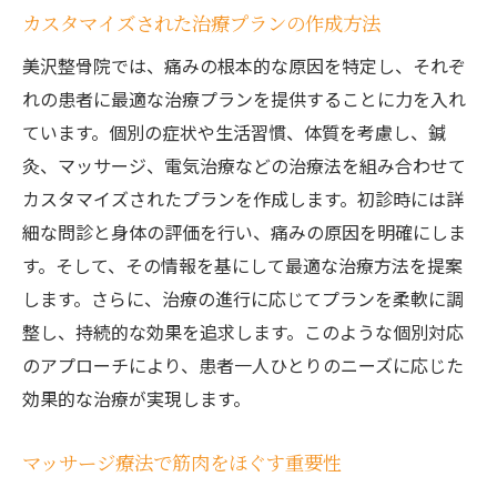
地域特有の痛みの原因とその対策
カスタマイズされた治療プランの作成方法
美沢整骨院の診断技術の特徴
美沢整骨院では、痛みの根本的な原因を特定し、それぞ
痛みの再発防止に向けた取り組み
れの患者に最適な治療プランを提供することに力を入れ
患者の痛みの履歴を追跡する方法
ています。個別の症状や生活習慣、体質を考慮し、鍼
美沢整骨院の鍼灸とマッサージによる痛み治療
灸、マッサージ、電気治療などの治療法を組み合わせて
鍼灸とマッサージの併用効果
カスタマイズされたプランを作成します。初診時には詳
細な問診と身体の評価を行い、痛みの原因を明確にしま
マッサージ技術の進化とその効果
す。そして、その情報を基にして最適な治療方法を提案
鍼灸治療の具体的な手順
します。さらに、治療の進行に応じてプランを柔軟に調
マッサージ療法とリラクゼーション
整し、持続的な効果を追求します。このような個別対応
鍼灸とマッサージの統合治療例
のアプローチにより、患者一人ひとりのニーズに応じた
患者の反応と治療のフィードバック
効果的な治療が実現します。
持続的な効果を実現美沢整骨院の痛み治療
治療効果を持続させるための方法
マッサージ療法で筋肉をほぐす重要性
長期的な痛み治療のアプローチ