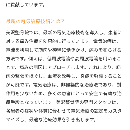
に貢献しています。
患者とのコミュニケーションを重視美沢整骨院
の痛み治療
最新の電気治療技術とは？
患者との信頼関係構築の重要性
美沢整骨院では、最新の電気治療技術を導入し、患者に
コミュニケーションを通じた治療効果の向
対する痛み治療を効果的に行っています。電気治療は、
上
電流を利用して筋肉や神経に働きかけ、痛みを和らげる
患者の声を反映した治療法の改善
方法です。例えば、低周波電流や高周波電流を用いるこ
治療中のコミュニケーションの実例
とで、痛みの原因にアプローチします。これにより、筋
患者満足度を高めるための取り組み
肉の緊張をほぐし、血流を改善し、炎症を軽減すること
カウンセリングの役割とその効果
が可能です。電気治療は、非侵襲的な治療法であり、副
作用も少ないため、多くの患者にとって安全で有効な治
北広島市の美沢整骨院で痛みの原因にアプロー
療手段となっています。美沢整骨院の専門スタッフは、
チ
各患者の症状や体質に合わせて電気治療の設定をカスタ
痛みの原因を特定するための診断法
マイズし、最適な治療効果を引き出します。
根本原因にアプローチする治療法