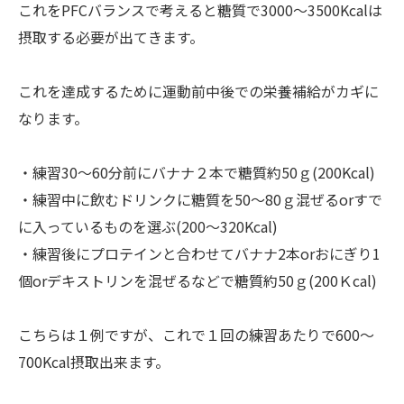
これをPFCバランスで考えると糖質で3000～3500Kcalは
摂取する必要が出てきます。
これを達成するために運動前中後での栄養補給がカギに
なります。
・練習30～60分前にバナナ２本で糖質約50ｇ(200Kcal)
・練習中に飲むドリンクに糖質を50～80ｇ混ぜるorすで
に入っているものを選ぶ(200～320Kcal)
・練習後にプロテインと合わせてバナナ2本orおにぎり1
個orデキストリンを混ぜるなどで糖質約50ｇ(200Ｋcal)
こちらは１例ですが、これで１回の練習あたりで600～
700Kcal摂取出来ます。