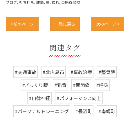
ブログ
むち打ち
腰痛
肩
痺れ
自賠責保険
< 前のページ
一覧に戻る
次のページ >
関連タグ
#交通事故
#北広島市
#事故治療
#整骨院
#ぎっくり腰
#猫背
#関節痛
#呼吸
#自律神経
#パフォーマンス向上
#パーソナルトレーニング
#長沼町
#南幌町