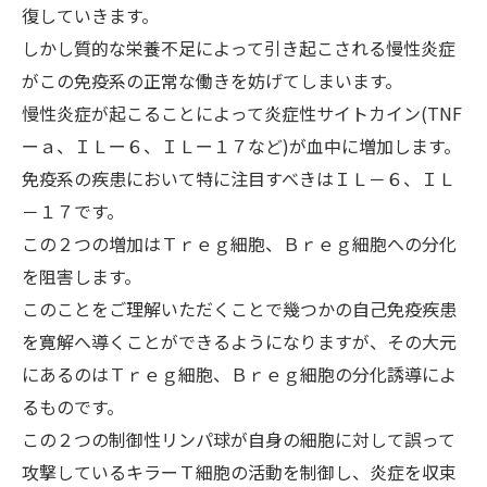
復していきます。
しかし質的な栄養不足によって引き起こされる慢性炎症
がこの免疫系の正常な働きを妨げてしまいます。
慢性炎症が起こることによって炎症性サイトカイン(TNF
ーａ、ＩＬー６、ＩＬー１７など)が血中に増加します。
免疫系の疾患において特に注目すべきはＩＬ－６、ＩＬ
－１７です。
この２つの増加はＴｒｅｇ細胞、Ｂｒｅｇ細胞への分化
を阻害します。
このことをご理解いただくことで幾つかの自己免疫疾患
を寛解へ導くことができるようになりますが、その大元
にあるのはＴｒｅｇ細胞、Ｂｒｅｇ細胞の分化誘導によ
るものです。
この２つの制御性リンパ球が自身の細胞に対して誤って
攻撃しているキラーＴ細胞の活動を制御し、炎症を収束