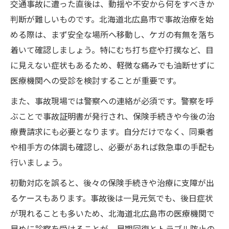
交通事故に遭った直後は、動揺や不安から何をすべきか
事故治療の流れを理解して安心につなげる
判断が難しいものです。北海道北広島市で事故治療を始
方法
める際は、まず安全な場所へ移動し、ケガの有無を落ち
交通事故後の事故治療で不安を解消するポ
着いて確認しましょう。特にむち打ち症や打撲など、目
イント
に見えない症状もあるため、軽微な痛みでも油断せずに
北海道北広島市で選ばれる事故治療のサポ
医療機関への受診を検討することが重要です。
ート体制
また、事故現場では警察への連絡が必須です。警察を呼
事故治療を受ける際に知っておきたい注意
ぶことで事故証明書が発行され、保険手続きや今後の治
事項
療費請求にも必要となります。自分だけでなく、同乗者
交通事故の症状別事故治療アドバイスと対
や相手方の体調も確認し、必要があれば救急車の手配も
策
行いましょう。
信頼できる事故治療先を見極める方法とは
初動対応を誤ると、後々の保険手続きや治療に支障が出
事故治療で信頼できる医療機関を選ぶポイ
るケースもあります。事故後は一見元気でも、後日症状
ント
が現れることも多いため、北海道北広島市の医療機関で
口コミや実績から見る事故治療の安心な選
早めに診察を受けることが、早期回復とトラブル防止の