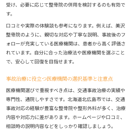
識
受け、必要に応じて整骨院の併用を検討するのも有効で
事故治療で早期回復へ導くポイントまとめ
す。
事故治療で早期回復を目指すための大切な
口コミや実際の体験談も参考になります。例えば、美沢
習慣
整骨院のように、親切な対応や丁寧な説明、事故後のフ
事故治療中に実践したいセルフケアと注意
ォローが充実している医療機関は、患者から高く評価さ
点
れています。自分に合った治療法や医療機関を選ぶこと
事故治療で健康を維持するための具体的な
で、安心して回復を目指せます。
方法
再発防止のための事故治療後のサポート体
事故治療に役立つ医療機関の選択基準と注意点
制
医療機関選びで重視すべき点は、交通事故治療の実績や
事故治療経験者が語る早期回復のコツとヒ
専門性、通院しやすさです。北海道北広島市では、交通
ント
事故対応の経験が豊富な整骨院や整形外科が多く、治療
内容や対応力に差があります。ホームページや口コミ、
相談時の説明内容などをしっかり確認しましょう。