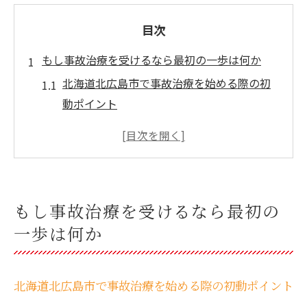
目次
もし事故治療を受けるなら最初の一歩は何か
北海道北広島市で事故治療を始める際の初
動ポイント
事故治療が必要な時に最初に確認するべき
こと
交通事故後の事故治療で迷わない受診先の
選び方
もし事故治療を受けるなら最初の
事故治療に役立つ医療機関の選択基準と注
一歩は何か
意点
事故治療スタート時に知っておきたい連絡
と手続き
北海道北広島市で事故治療を始める際の初動ポイント
交通事故で悩む方への安心事故治療ガイド