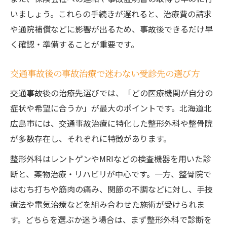
知る
いましょう。これらの手続きが遅れると、治療費の請求
事故治療でよくある疑問を専門家が徹底解
や通院補償などに影響が出るため、事故後できるだけ早
説
く確認・準備することが重要です。
交通事故後の費用や保険の不安を解消するヒン
ト
交通事故後の事故治療で迷わない受診先の選び方
事故治療で気になる費用負担と保険適用の
交通事故後の治療先選びでは、「どの医療機関が自分の
仕組み
症状や希望に合うか」が最大のポイントです。北海道北
事故治療時の自賠責や任意保険の利用方法
広島市には、交通事故治療に特化した整形外科や整骨院
とは
が多数存在し、それぞれに特徴があります。
事故治療費の相談窓口と負担軽減のポイン
整形外科はレントゲンやMRIなどの検査機器を用いた診
ト
断と、薬物治療・リハビリが中心です。一方、整骨院で
保険手続きで失敗しない事故治療の流れを
はむち打ちや筋肉の痛み、関節の不調などに対し、手技
解説
療法や電気治療などを組み合わせた施術が受けられま
事故治療で知っておくべき慰謝料の基礎知
す。どちらを選ぶか迷う場合は、まず整形外科で診断を