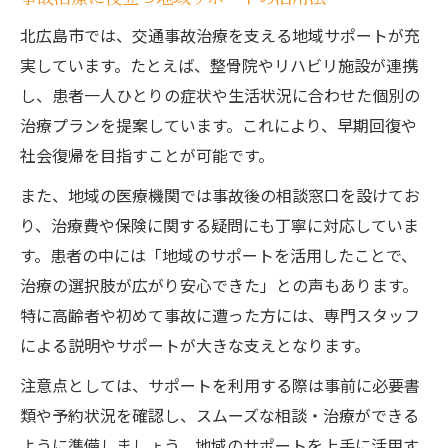
事故治療を安心して受けるための手順
北広島市では、交通事故治療を支える地域サポートが充
事故治療受診前に知りたい流れと注意点
実しています。たとえば、整骨院やリハビリ施設が連携
事故治療の初診から通院までの流れ紹介
し、患者一人ひとりの症状や生活状況に合わせた個別の
事故治療後のフォローアップ体制を知る
治療プランを提案しています。これにより、早期回復や
最新の地域事情から見る交通事故治療の実態
社会復帰を目指すことが可能です。
事故治療を支える北広島市の最新事情
また、地域の医療機関では事故後の相談窓口を設けてお
事故治療現場の変化と地域サポート体制
り、治療費や保険に関する疑問にも丁寧に対応していま
事故治療における地域連携の強みを解説
す。患者の中には「地域のサポートを活用したことで、
治療の選択肢が広がり安心できた」との声もあります。
事故治療の新たな取り組みと今後の動向
特に高齢者や初めて事故に遭った方には、専門スタッフ
事故治療実態を知るための地域情報活用
による説明やサポートが大きな支えとなります。
注意点としては、サポートを利用する際は事前に必要書
類や予約状況を確認し、スムーズな相談・治療ができる
ように準備しましょう。地域のサポートを上手に活用す