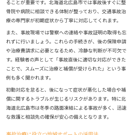
ることが重要です。北海道北広島市では事故後すぐに整
事故治療時に知るべき保険請求の流れ
骨院や病院に相談できる体制が整っており、交通事故治
事故治療で役立つ保険手続きの注意点
療の専門家が初期症状から丁寧に対応してくれます。
事故治療と自賠責保険のポイント整理
また、事故現場では警察への連絡や事故証明の取得も忘
事故治療に必要な保険書類の準備方法
れずに行いましょう。これらの手続きが、後の保険申請
通院費用を抑えるための事故治療のコツ
や治療費請求に必要となるため、冷静な判断が不可欠で
事故治療の費用負担を減らすポイント
す。経験者の声として「事故直後に適切な対応ができた
ことで、スムーズに治療と補償が受けられた」という事
事故治療で交通費や休業補償を活用する方
例も多く聞かれます。
法
事故治療通院時に費用を抑える工夫
初動対応を怠ると、後になって症状が悪化した場合や補
償に関するトラブルが生じるリスクがあります。特に北
事故治療と保険で通院費用を抑える秘訣
海道北広島市は冬季の路面凍結による事故が多く、迅速
事故治療費用節約のための比較ポイント
な救護と相談先の確保が安心の備えとなります。
北広島市で安心できる事故治療の流れ解説
事故治療の流れを北広島市で徹底解説
事故治療に役立つ地域サポートの活用法