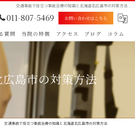
交通事故で役立つ事故治療の知識と北海道北広島市の対策方法
011-807-5469
お問い合わせはこちら
る質問
当院の特徴
アクセス
ブログ
コラム
むち打ち
漫画特集
腰痛
北広島市の対策方法
肩
痺れ
自賠責保険
交通事故で役立つ事故治療の知識と北海道北広島市の対策方法