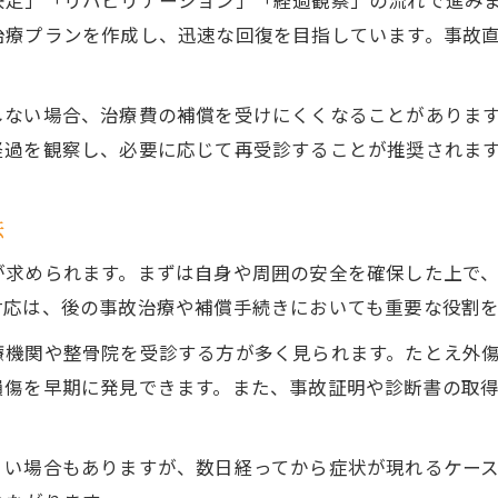
決定」「リハビリテーション」「経過観察」の流れで進み
交通事故被害者が知るべき事故治療の工夫
治療プランを作成し、迅速な回復を目指しています。事故
事故治療による体調変化と回復サポート策
事故治療で後遺症を防ぐための重要ポイント
しない場合、治療費の補償を受けにくくなることがありま
事故治療期間中の自己管理と注意点
経過を観察し、必要に応じて再受診することが推奨されま
交通事故時に知っておきたい治療の流れ
法
事故治療開始までの流れと必要書類まとめ
交通事故直後に取るべき事故治療の手順
が求められます。まずは自身や周囲の安全を確保した上で
事故治療と保険申請のスムーズな進め方
対応は、後の事故治療や補償手続きにおいても重要な役割を
事故治療に役立つ第三者行為届出のポイント
療機関や整骨院を受診する方が多く見られます。たとえ外
事故治療で必要なレントゲン診断の活用法
損傷を早期に発見できます。また、事故証明や診断書の取
後遺症予防に役立つ事故治療の実践法
事故治療で後遺症リスクを減らす工夫とは
くい場合もありますが、数日経ってから症状が現れるケー
交通事故後に有効な事故治療のセルフケア術