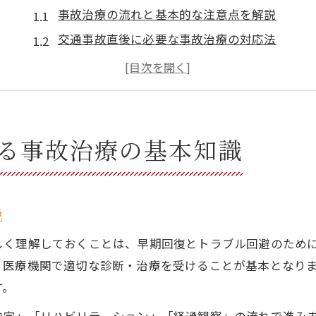
事故治療の流れと基本的な注意点を解説
交通事故直後に必要な事故治療の対応法
北海道北広島市で安心できる事故治療の特徴
事故治療費や補償の基礎知識を理解しよう
交通事故に強い事故治療の選び方ガイド
交通事故後の適切な事故治療選び方
る事故治療の基本知識
事故治療に強みを持つ医療機関の見極め方
交通事故対応が手厚い事故治療施設の特徴
事故治療で整形外科と整骨院選択のコツ
説
事故治療におけるスタッフの専門性の重要性
しく理解しておくことは、早期回復とトラブル回避のため
事故治療選びで失敗しないためのポイント
、医療機関で適切な診断・治療を受けることが基本となり
事故治療を通じた早期回復への近道
す。
事故治療で早期回復を目指す正しい通院法