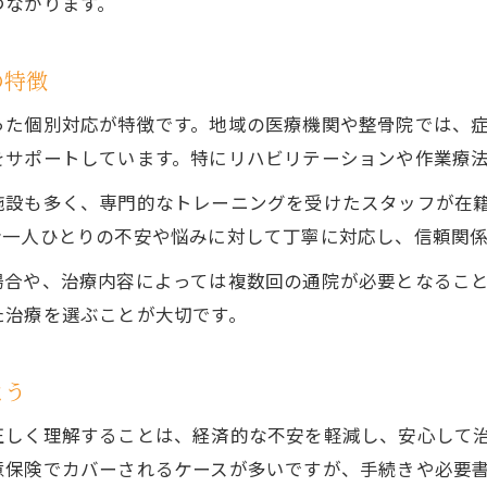
つながります。
事故治療とリハビリで生活への影響を最小化
事故治療中に意識したい体調管理ポイント
の特徴
事故治療で専門家のアドバイスを活かす方法
った個別対応が特徴です。地域の医療機関や整骨院では、
治療費など費用面で損しないための注意点
をサポートしています。特にリハビリテーションや作業療
事故治療費の補償制度と申請の流れ
施設も多く、専門的なトレーニングを受けたスタッフが在
交通事故で損しない事故治療費の知識
者一人ひとりの不安や悩みに対して丁寧に対応し、信頼関
事故治療費を無料にする保険活用法
場合や、治療内容によっては複数回の通院が必要となるこ
事故治療と交通費補償のチェックポイント
た治療を選ぶことが大切です。
事故治療に必要な領収書の保管と使い方
よう
正しく理解することは、経済的な不安を軽減し、安心して
意保険でカバーされるケースが多いですが、手続きや必要