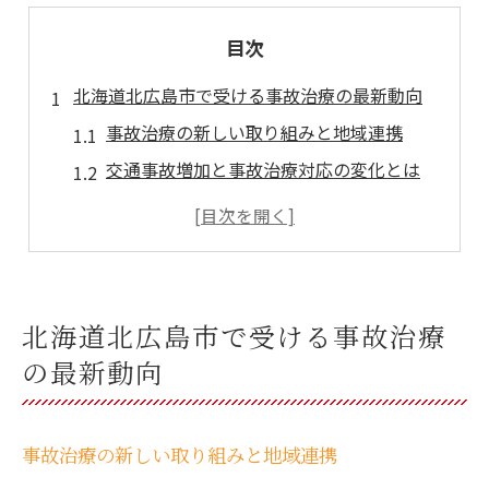
目次
北海道北広島市で受ける事故治療の最新動向
事故治療の新しい取り組みと地域連携
交通事故増加と事故治療対応の変化とは
事故治療施設の特徴と安心できる理由
最新事故治療法の普及とその効果
北広島市事故治療の相談窓口活用法
事故治療に迷う方へ贈る保険活用術
北海道北広島市で受ける事故治療
事故治療で知るべき自賠責保険の基本
の最新動向
事故治療費の負担軽減と保険申請の極意
交通事故に強い保険の選び方と注意点
事故治療の新しい取り組みと地域連携
事故治療に保険会社が求める書類整理術