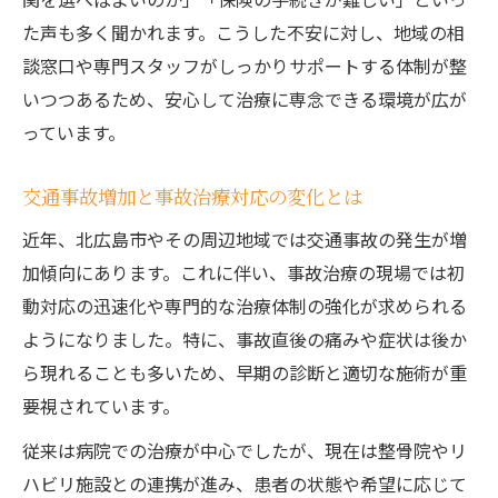
事故治療の流れとポイントを専門視点で整理
た声も多く聞かれます。こうした不安に対し、地域の相
事故治療の初診から完治までの基本流れ
談窓口や専門スタッフがしっかりサポートする体制が整
事故治療で注意すべき診断書の取り扱い
いつつあるため、安心して治療に専念できる環境が広が
事故治療中に必要な保険手続きの要点
っています。
事故治療の進み方と経過観察の重要性
交通事故増加と事故治療対応の変化とは
事故治療の中断リスクと対処法を解説
後遺症対策も考えた事故治療の実践方法
近年、北広島市やその周辺地域では交通事故の発生が増
加傾向にあります。これに伴い、事故治療の現場では初
事故治療で後遺症を防ぐ通院の工夫
動対応の迅速化や専門的な治療体制の強化が求められる
事故治療によるむちうち後遺症ケア法
ようになりました。特に、事故直後の痛みや症状は後か
事故治療でリハビリ重視のポイント解説
ら現れることも多いため、早期の診断と適切な施術が重
後遺症予防に役立つ事故治療の選び方
要視されています。
事故治療と定期的な経過観察の重要性
従来は病院での治療が中心でしたが、現在は整骨院やリ
ハビリ施設との連携が進み、患者の状態や希望に応じて