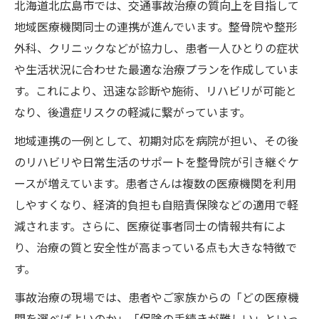
北海道北広島市では、交通事故治療の質向上を目指して
保険適用事故治療で損しないポイント
地域医療機関同士の連携が進んでいます。整骨院や整形
交通事故後の通院先選びと事故治療のコツ
外科、クリニックなどが協力し、患者一人ひとりの症状
事故治療で選ぶ病院と整骨院の比較
や生活状況に合わせた最適な治療プランを作成していま
通院先選びで重視したい事故治療対応力
す。これにより、迅速な診断や施術、リハビリが可能と
事故治療の通院施設口コミと選び方の秘訣
なり、後遺症リスクの軽減に繋がっています。
事故治療の通院期間と治療内容の目安
地域連携の一例として、初期対応を病院が担い、その後
事故治療で悩む方の施設併用メリット
のリハビリや日常生活のサポートを整骨院が引き継ぐケ
整形外科と整骨院の違いを事故治療で解説
ースが増えています。患者さんは複数の医療機関を利用
事故治療で分かる整形外科の役割と特徴
しやすくなり、経済的負担も自賠責保険などの適用で軽
減されます。さらに、医療従事者同士の情報共有によ
整骨院の事故治療手法と向いている症状
り、治療の質と安全性が高まっている点も大きな特徴で
事故治療で使い分ける施設の選択基準
す。
交通事故後の検査やリハビリの違い解説
事故治療の現場では、患者やご家族からの「どの医療機
事故治療で併用したい整形と整骨の利点
関を選べばよいのか」「保険の手続きが難しい」といっ