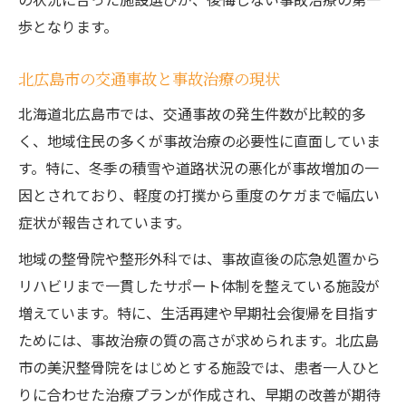
歩となります。
事故治療選びで見るべき専門スタッフの有
無
北広島市の交通事故と事故治療の現状
事故治療で必要な診断書取得のポイント解
説
北海道北広島市では、交通事故の発生件数が比較的多
く、地域住民の多くが事故治療の必要性に直面していま
症状に合わせた事故治療で回復を目指すには
す。特に、冬季の積雪や道路状況の悪化が事故増加の一
事故治療は症状別に最適な方法を選ぼう
因とされており、軽度の打撲から重度のケガまで幅広い
交通事故後の後遺症を防ぐ事故治療のコツ
症状が報告されています。
事故治療で重視すべきリハビリの重要性
地域の整骨院や整形外科では、事故直後の応急処置から
症状変化に応じた事故治療の進め方を解説
リハビリまで一貫したサポート体制を整えている施設が
事故治療と日常生活で気を付けるポイント
増えています。特に、生活再建や早期社会復帰を目指す
リアルタイム事故情報確認が安全の第一歩
ためには、事故治療の質の高さが求められます。北広島
事故治療の前に事故情報収集が重要な理由
市の美沢整骨院をはじめとする施設では、患者一人ひと
北広島市で事故情報をリアルタイム把握す
りに合わせた治療プランが作成され、早期の改善が期待