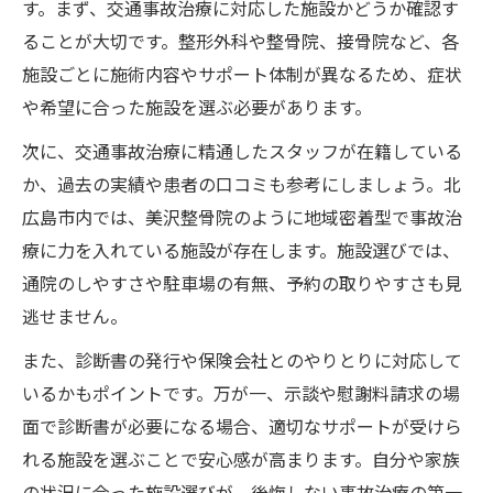
す。まず、交通事故治療に対応した施設かどうか確認す
北広島市で事故治療を受けるときの注意点
ることが大切です。整形外科や整骨院、接骨院など、各
事故治療のための病院と整骨院の選び方
施設ごとに施術内容やサポート体制が異なるため、症状
事故治療に迷ったなら押さえるべき注意点
や希望に合った施設を選ぶ必要があります。
事故治療選びで後悔しない判断基準とは
次に、交通事故治療に精通したスタッフが在籍している
整骨院だけでは不十分な事故治療の理由
か、過去の実績や患者の口コミも参考にしましょう。北
事故治療の診断書取得が重要な理由とは
広島市内では、美沢整骨院のように地域密着型で事故治
慰謝料請求時に必要な事故治療のポイント
療に力を入れている施設が存在します。施設選びでは、
事故治療の保険適用範囲を正しく理解する
通院のしやすさや駐車場の有無、予約の取りやすさも見
整骨院以外の事故治療の選び方を解説
逃せません。
事故治療で選択肢を広げる医療機関の見極
また、診断書の発行や保険会社とのやりとりに対応して
め方
いるかもポイントです。万が一、示談や慰謝料請求の場
整骨院以外で受ける事故治療のメリット紹
面で診断書が必要になる場合、適切なサポートが受けら
介
れる施設を選ぶことで安心感が高まります。自分や家族
北広島市で評判の事故治療施設の特徴とは
の状況に合った施設選びが、後悔しない事故治療の第一