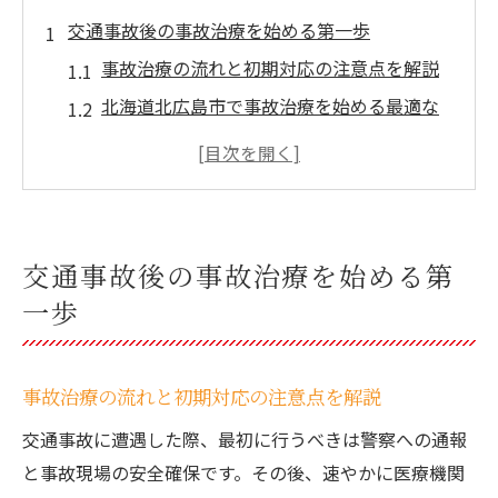
交通事故後の事故治療を始める第一歩
事故治療の流れと初期対応の注意点を解説
北海道北広島市で事故治療を始める最適な
タイミング
交通事故直後に取るべき事故治療の判断基
準
事故治療で見落としがちな初期症状の把握
交通事故後の事故治療を始める第
方法
一歩
事故治療のために必要な手続きと連絡先の
確認
北海道北広島市で信頼される事故治療法
事故治療の流れと初期対応の注意点を解説
事故治療で選ばれる北海道北広島市の施術
交通事故に遭遇した際、最初に行うべきは警察への通報
特徴
と事故現場の安全確保です。その後、速やかに医療機関