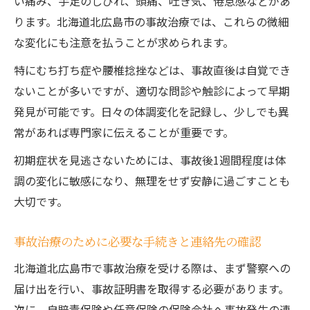
い痛み、手足のしびれ、頭痛、吐き気、倦怠感などがあ
根本改善に向けた事故治療の通院スケジュ
ります。北海道北広島市の事故治療では、これらの微細
ール
な変化にも注意を払うことが求められます。
整骨院選びで事故治療の効果を最大化する
特にむち打ち症や腰椎捻挫などは、事故直後は自覚でき
方法
ないことが多いですが、適切な問診や触診によって早期
事故治療と整体施術の組み合わせ実践例
発見が可能です。日々の体調変化を記録し、少しでも異
常があれば専門家に伝えることが重要です。
初期症状を見逃さないためには、事故後1週間程度は体
調の変化に敏感になり、無理をせず安静に過ごすことも
大切です。
事故治療のために必要な手続きと連絡先の確認
北海道北広島市で事故治療を受ける際は、まず警察への
届け出を行い、事故証明書を取得する必要があります。
次に、自賠責保険や任意保険の保険会社へ事故発生の連