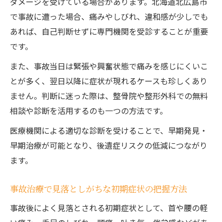
ダメージを受けている場合があります。北海道北広島市
事故治療における自賠責保険申請のポイン
で事故に遭った場合、痛みやしびれ、違和感が少しでも
ト
あれば、自己判断せずに専門機関を受診することが重要
自賠責保険で自己負担なく事故治療を受け
です。
る方法
また、事故当日は緊張や興奮状態で痛みを感じにくいこ
事故治療費を抑える自賠責保険の具体的な
とが多く、翌日以降に症状が現れるケースも珍しくあり
使い方
ません。判断に迷った際は、整骨院や整形外科での無料
自賠責保険対応の事故治療院選びで注意す
相談や診断を活用するのも一つの方法です。
べき点
医療機関による適切な診断を受けることで、早期発見・
事故治療時に必要な自賠責保険手続きフロ
早期治療が可能となり、後遺症リスクの低減につながり
ー
ます。
整骨院併用で根本改善を目指す通院方法
事故治療で整骨院を併用するメリットとは
事故治療で見落としがちな初期症状の把握方法
病院と整骨院の事故治療を上手に使い分け
事故後によく見落とされる初期症状として、首や腰の軽
る