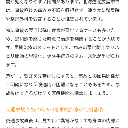
間が短くなりやすい傾向があります。北海道北広島市で
例
は、事故直後の痛みや不調を軽視せず、速やかに整骨院
事故治療とセルフケアの組み合わせで早期
や整形外科を受診することが推奨されています。
回復
リアルタイム事故情報収集から治療選択へ
特に事故の翌日以降に症状が悪化するケースも多いた
め、違和感を感じた時点で治療を開始することが大切で
事故治療に役立つリアルタイム情報収集の
す。早期治療のメリットとして、痛みの悪化防止やリハ
コツ
ビリ開始の早期化、保険手続きのスムーズ化が挙げられ
北広島市の事故関連情報で治療院選びが変
ます。
わる
万が一、受診を先延ばしにすると、事故との因果関係が
事故治療前に知っておきたい現地情報の集
不明確になり保険適用が困難になることもあるため、事
め方
故後はできるだけ早く医療機関へ相談しましょう。
事故治療の選択肢を広げるネット活用術
交通事故発生後の迅速な事故治療院リサー
交通事故直後に取るべき事故治療の判断基準
チ法
交通事故直後は、見た目に異常がなくても身体の内部に
自賠責保険を活用した事故治療の進め方