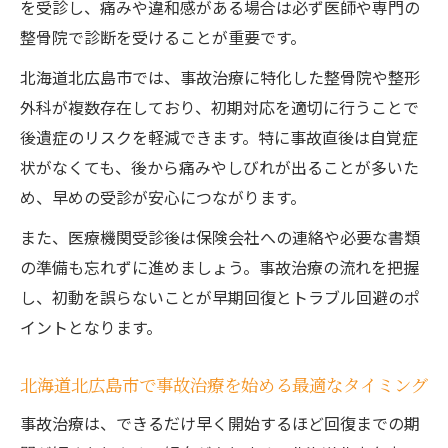
交通事故患者に適した事故治療法の選び方
を受診し、痛みや違和感がある場合は必ず医師や専門の
事故治療で信頼できる専門家とその対応力
整骨院で診断を受けることが重要です。
事故治療経験が豊富な治療院を選ぶポイン
北海道北広島市では、事故治療に特化した整骨院や整形
ト
外科が複数存在しており、初期対応を適切に行うことで
北海道北広島市の事故治療に多い施術内容
後遺症のリスクを軽減できます。特に事故直後は自覚症
とは
状がなくても、後から痛みやしびれが出ることが多いた
め、早めの受診が安心につながります。
むち打ちや痛み解消の事故治療が叶う道
むち打ち症状に対する事故治療の効果的な
また、医療機関受診後は保険会社への連絡や必要な書類
進め方
の準備も忘れずに進めましょう。事故治療の流れを把握
事故治療による痛み改善と後遺症予防のポ
し、初動を誤らないことが早期回復とトラブル回避のポ
イント
イントとなります。
事故治療で感じる首・腰の違和感解消法を
北海道北広島市で事故治療を始める最適なタイミング
紹介
事故治療は、できるだけ早く開始するほど回復までの期
症状ごとに異なる事故治療アプローチの実