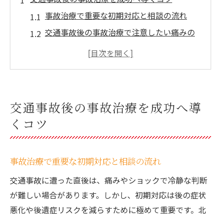
事故治療で重要な初期対応と相談の流れ
交通事故後の事故治療で注意したい痛みの
見極め方
事故治療と自賠責保険活用の基本ポイント
事故治療の経過観察と後遺症予防の工夫
事故治療で通うべき医療機関の選び方
交通事故後の事故治療を成功へ導
北海道北広島市で安心できる事故治療法とは
くコツ
事故治療に強い地元医療機関の特徴と選択
基準
事故治療で重要な初期対応と相談の流れ
事故治療の相談で得られる安心サポートと
は
交通事故に遭った直後は、痛みやショックで冷静な判断
事故治療で重視すべき整骨院と整体の違い
が難しい場合があります。しかし、初期対応は後の症状
悪化や後遺症リスクを減らすために極めて重要です。北
事故治療と生活支援サービスの活用術