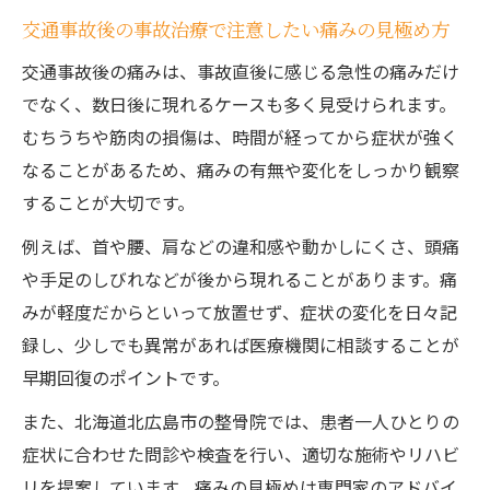
事故治療費の自己負担を避けるための注意
交通事故後の事故治療で注意したい痛みの見極め方
点
交通事故後の痛みは、事故直後に感じる急性の痛みだけ
早期回復を目指す事故治療の具体的な流れ
でなく、数日後に現れるケースも多く見受けられます。
事故治療で実践される初診から回復までの
むちうちや筋肉の損傷は、時間が経ってから症状が強く
流れ
なることがあるため、痛みの有無や変化をしっかり観察
事故治療と日常生活の両立ポイント
することが大切です。
事故治療で経過を見守るリハビリ対応
例えば、首や腰、肩などの違和感や動かしにくさ、頭痛
事故治療中に注意したい生活習慣の見直し
や手足のしびれなどが後から現れることがあります。痛
事故治療の進捗報告とサポート体制の重要
みが軽度だからといって放置せず、症状の変化を日々記
性
録し、少しでも異常があれば医療機関に相談することが
事故治療のための整骨院選びと失敗しないコツ
早期回復のポイントです。
事故治療で信頼できる整骨院の見極め方
また、北海道北広島市の整骨院では、患者一人ひとりの
事故治療を受ける際の整骨院選びの基準
症状に合わせた問診や検査を行い、適切な施術やリハビ
事故治療で実績がある整骨院の特徴とは
リを提案しています。痛みの見極めは専門家のアドバイ