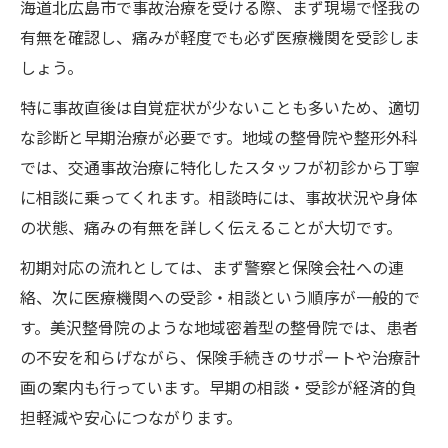
海道北広島市で事故治療を受ける際、まず現場で怪我の
事故治療で実感できる地域密着のケア体制
有無を確認し、痛みが軽度でも必ず医療機関を受診しま
むちうちや痛みに悩む方へ事故治療の最前線
しょう。
事故治療でむちうちを早期改善するポイン
特に事故直後は自覚症状が少ないことも多いため、適切
ト
な診断と早期治療が必要です。地域の整骨院や整形外科
事故治療の痛み対策とリハビリの重要性
では、交通事故治療に特化したスタッフが初診から丁寧
事故治療でつらい痛みを軽減する専門施術
に相談に乗ってくれます。相談時には、事故状況や身体
事故治療で知っておきたい整骨院の対応力
の状態、痛みの有無を詳しく伝えることが大切です。
事故治療での症状経過と復帰までの道のり
初期対応の流れとしては、まず警察と保険会社への連
治療費負担を抑える事故後の手続きポイント
絡、次に医療機関への受診・相談という順序が一般的で
事故治療の費用負担を減らす手続きの流れ
す。美沢整骨院のような地域密着型の整骨院では、患者
事故治療で必要な保険書類と申請準備
の不安を和らげながら、保険手続きのサポートや治療計
事故治療の費用補償を最大活用するコツ
画の案内も行っています。早期の相談・受診が経済的負
担軽減や安心につながります。
事故治療と保険会社への対応ポイント