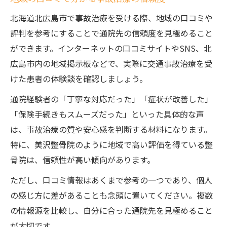
識
北海道北広島市で事故治療を受ける際、地域の口コミや
自賠責保険で事故治療費用を抑えるポイン
評判を参考にすることで通院先の信頼度を見極めること
ト
ができます。インターネットの口コミサイトやSNS、北
事故治療と自賠責保険適用の手続き方法
広島市内の地域掲示板などで、実際に交通事故治療を受
事故治療時に知っておきたい保険会社との
けた患者の体験談を確認しましょう。
交渉
通院経験者の「丁寧な対応だった」「症状が改善した」
自賠責保険で事故治療を安心して受けるコ
「保険手続きもスムーズだった」といった具体的な声
ツ
は、事故治療の質や安心感を判断する材料になります。
後遺症予防に役立つ事故治療のポイント
特に、美沢整骨院のように地域で高い評価を得ている整
事故治療で後遺症を予防するための基本対
骨院は、信頼性が高い傾向があります。
策
ただし、口コミ情報はあくまで参考の一つであり、個人
むちうち後の事故治療が予防に果たす役割
の感じ方に差があることも念頭に置いてください。複数
事故治療の継続が後遺症リスクを下げる理
の情報源を比較し、自分に合った通院先を見極めること
由
が大切です。