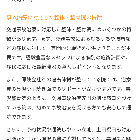
事故治療と適切な通院頻度の関係性を解説
事故治療に対応した整体・整骨院の特徴
事故治療で気をつけたい後遺症発症サイン
交通事故治療に対応した整体・整骨院にはいくつかの特
慰謝料減額を防ぐための通院アドバイス
徴があります。まず、交通事故によるむちうちや腰痛な
事故治療で慰謝料減額を防ぐ通院方法とは
どの症状に対して、専門的な施術を提供できることが重
事故治療時の記録が慰謝料請求に与える影
要です。経験豊富なスタッフによる個別の施術計画や、
響
症状に応じた最新機器の導入もポイントとなります。
事故治療の通院頻度と慰謝料減額リスク対
また、保険会社との連携体制が整っている院では、治療
策
費の負担や手続き面でのサポートが受けやすいです。美
事故治療中に注意したい保険会社との対応
沢整骨院のように、交通事故治療専門の相談窓口を設け
事故治療の相談を活用した慰謝料対策のコ
ている院は、初めて事故治療を受ける方でも安心して通
ツ
院できます。
さらに、予約状況や通院しやすい立地、土日祝日も対応
可能かどうかも選択の際に確認しておくと、無理なく継