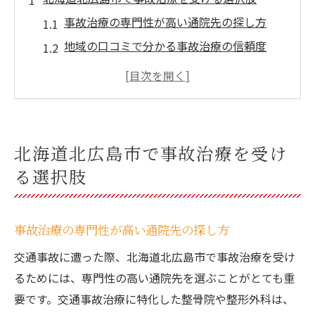
事故治療の専門性が高い通院先の探し方
地域の口コミで分かる事故治療の信頼度
事故治療に対応した整体・整骨院の特徴
交通事故に遭った際の事故治療選択ポイン
ト
事故治療で重視すべき安心サポート体制
北海道北広島市で事故治療を受け
交通事故後の通院方法と注意点を徹底解説
る選択肢
事故治療で押さえるべき通院の手順と注意
点
事故治療の専門性が高い通院先の探し方
交通事故後の通院先選びと事故治療の重要
性
交通事故に遭った際、北海道北広島市で事故治療を受け
むちうちなど事故治療で見逃せない症状対
るためには、専門性の高い通院先を選ぶことがとても重
応
要です。交通事故治療に特化した整骨院や整形外科は、