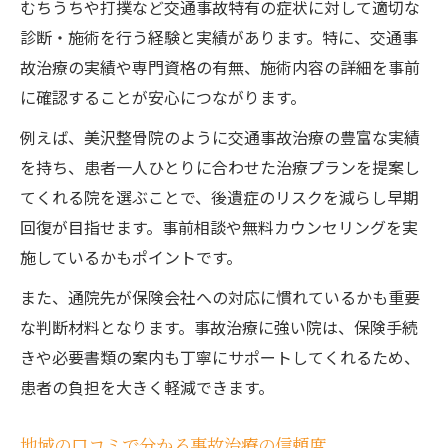
むちうちや打撲など交通事故特有の症状に対して適切な
事故治療の通院頻度と慰謝料減額リスク回
診断・施術を行う経験と実績があります。特に、交通事
避
故治療の実績や専門資格の有無、施術内容の詳細を事前
事故治療時に必要な医師の診断書取得の流
に確認することが安心につながります。
れ
例えば、美沢整骨院のように交通事故治療の豊富な実績
むちうち症状改善に事故治療が欠かせない理由
を持ち、患者一人ひとりに合わせた治療プランを提案し
事故治療でむちうち症状を早期改善する方
てくれる院を選ぶことで、後遺症のリスクを減らし早期
法
回復が目指せます。事前相談や無料カウンセリングを実
むちうち後の事故治療で後遺症を防ぐ秘訣
施しているかもポイントです。
事故治療選びで症状悪化を防ぐポイント
また、通院先が保険会社への対応に慣れているかも重要
事故治療の専門性がむちうち改善に重要な
な判断材料となります。事故治療に強い院は、保険手続
理由
きや必要書類の案内も丁寧にサポートしてくれるため、
むちうち治療に事故治療が必要な根拠とは
患者の負担を大きく軽減できます。
事故治療なら自賠責保険の使い方が鍵に
事故治療における自賠責保険活用の基礎知
地域の口コミで分かる事故治療の信頼度