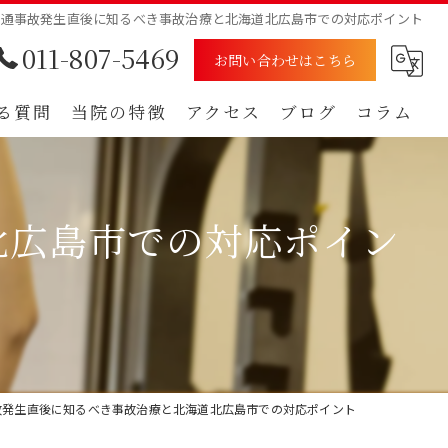
交通事故発生直後に知るべき事故治療と北海道北広島市での対応ポイント
011-807-5469
お問い合わせはこちら
る質問
当院の特徴
アクセス
ブログ
コラム
むち打ち
漫画特集
北広島市での対応ポイン
腰痛
肩
痺れ
自賠責保険
故発生直後に知るべき事故治療と北海道北広島市での対応ポイント