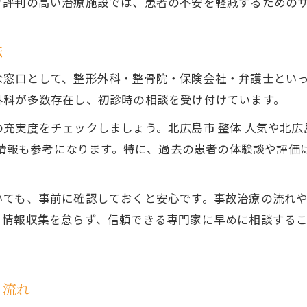
で評判の高い治療施設では、患者の不安を軽減するための
交通事故で利用できる保険制度の種類紹介
事故治療と自賠責保険の申請フロー解説
法
事故治療時の保険会社とのやりとりポイント
な窓口として、整形外科・整骨院・保険会社・弁護士とい
事故治療費の自己負担を抑えるコツとは
外科が多数存在し、初診時の相談を受け付けています。
治療施設比較から見える信頼の事故治療体制
充実度をチェックしましょう。北広島市 整体 人気や北広
事故治療施設の特徴別メリットと選び方解説
NS情報も参考になります。特に、過去の患者の体験談や評
信頼できる事故治療体制の特徴と確認方法
口コミや評判で比較する事故治療施設選び
いても、事前に確認しておくと安心です。事故治療の流れ
事故治療におけるサポート体制の充実度比較
。情報収集を怠らず、信頼できる専門家に早めに相談する
事故治療で重視したい医療スタッフの対応
る流れ