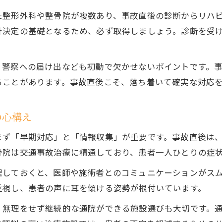
事故治療に強い施設の見極め方と注意点
た整形外科や整骨院が複数あり、事故直後の診断からリハ
事故治療で整骨院や整体院を選ぶ基準
針決定の基礎となるため、必ず取得しましょう。診断を受
交通事故治療のための医療機関比較ポイント
事故治療を受ける際のアクセスと通院利便性
、警察への届け出なども初動で欠かせないポイントです。
施設選びで重視すべき事故治療サポート体制
ることがあります。事故直後こそ、落ち着いて確実な対応
むち打ちや痛みへの事故治療、安心できる進め方
の心構え
事故治療でむち打ちに悩む方の治療法紹介
痛みに対応する事故治療の最新アプローチ
まず「早期対応」と「情報収集」が重要です。事故直後は
事故治療を活用した早期回復のポイント
骨院は交通事故治療に精通しており、患者一人ひとりの症
後遺症予防のための事故治療プランの立て方
理しておくと、医師や施術者とのコミュニケーションがス
事故治療中の通院頻度と生活への影響解説
重視し、患者の声に耳を傾ける姿勢が根付いています。
保険制度を活用する事故治療のコツと注意点
、無理をせず継続的な通院ができる施設選びも大切です。
事故治療費を軽減する保険活用の基本知識