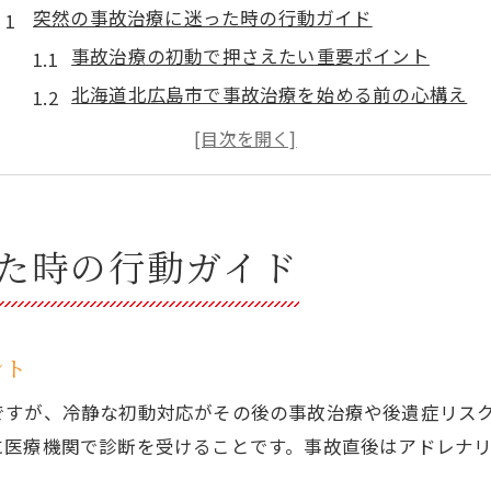
突然の事故治療に迷った時の行動ガイド
事故治療の初動で押さえたい重要ポイント
北海道北広島市で事故治療を始める前の心構え
事故治療のための相談先と情報収集方法
交通事故直後に適切な事故治療を受ける流れ
事故治療後の不安を解消するための対処法
北海道北広島市で事故治療を受ける際の必須ポイント
た時の行動ガイド
北海道北広島市の事故治療対応施設の特徴
事故治療で信頼できる医療機関選びのコツ
交通事故後の事故治療と通院手続きの基礎
ント
事故治療とリハビリ施設の選び方を解説
ですが、冷静な初動対応がその後の事故治療や後遺症リス
事故治療における保険制度の利用ポイント
に医療機関で診断を受けることです。事故直後はアドレナ
交通事故後の最適な治療施設選び方解説
。