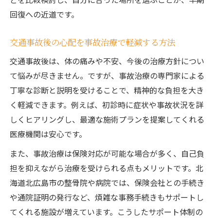
回復への近道です。
夜間や休日対応の事故治療施設を探すコツ
事故治療を安心して続けるための準備事項
交通事故後の心配を事故治療で軽減する方法
早期回復を目指す事故治療の選び方
交通事故後は、体の痛みや不安、今後の治療方針につい
事故治療で早期回復を目指すための流れ
て悩みが尽きません。ですが、事故治療の専門家による
交通事故後の事故治療とサポート体制を比
丁寧な診断と説明を受けることで、精神的な負担を大き
較
く軽減できます。例えば、初診時に症状や事故状況を詳
事故治療実績から選ぶ医療機関のポイント
しくヒアリングし、最適な施術プランを提案してくれる
事故治療で注意すべきリハビリの進め方
医療機関は安心です。
事故治療と日常生活両立のコツを紹介
また、事故治療は保険対応が可能な場合が多く、自己負
交通事故経験者が語る事故治療体験談
担を抑えながら治療を受けられる点もメリットです。北
事故治療で得た安心と回復の実体験を紹介
海道北広島市の整骨院や病院では、保険会社との手続き
北海道北広島市での事故治療体験談を解説
や通院証明の発行など、煩雑な事務手続きもサポートし
事故治療の経過と生活再建のリアルな声
てくれる施設が増えています。こうしたサポート体制の