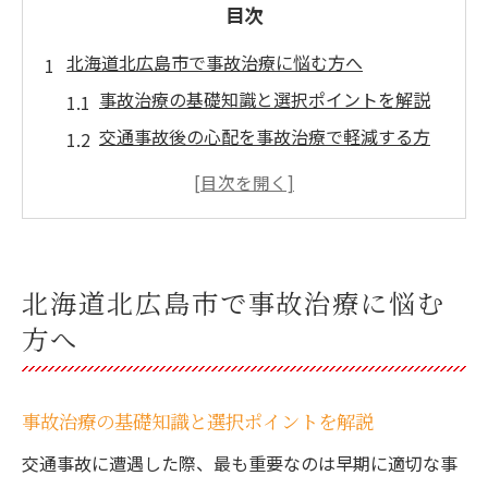
目次
北海道北広島市で事故治療に悩む方へ
事故治療の基礎知識と選択ポイントを解説
交通事故後の心配を事故治療で軽減する方
法
北海道北広島市で安心できる事故治療の流
れ
事故治療に強い医療機関選びの秘訣とは
北海道北広島市で事故治療に悩む
事故治療とサポート体制の全体像を知ろう
方へ
交通事故後の不安を事故治療で解消
事故治療で感じる不安への具体的な対処法
事故治療の基礎知識と選択ポイントを解説
北海道北広島市で事故治療を受ける際の安
心材料
交通事故に遭遇した際、最も重要なのは早期に適切な事