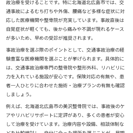
事故治療の流れとサポート活用のポイント
故治療を受けることです。特に北海道北広島市では、交
通事故によるむち打ちや外傷、腰痛など多様な症状に対
交通事故被害後の事故治療と心身サポート
応した医療機関や整骨院が充実しています。事故直後は
事故治療の不安を相談で軽減する秘訣とは
自覚症状が軽くても、後から痛みや不調が現れるケース
むち打ち症状が気になる時の対策
が多いため、早めの受診が推奨されます。
事故治療でむち打ち症状を改善する方法
事故治療を選ぶ際のポイントとして、交通事故治療の経
北海道北広島市の事故治療で注意すべき点
験豊富な医療機関を選ぶことが挙げられます。具体的に
むち打ちが不安な方へ事故治療のポイント
は、交通事故治療専門の整骨院や整形外科、リハビリに
事故治療のタイミングと通院先の選び方
力を入れている施設が安心です。保険対応の有無や、患
むち打ち症状に適した事故治療の流れを解
者一人ひとりに合わせた施術・治療プランの有無も確認
説
しましょう。
安心して事故治療を受けるためのコツ
例えば、北海道北広島市の美沢整骨院では、事故後のケ
事故治療で安心を得るための相談ポイント
アやリハビリサポートに定評があり、多くの患者が安心
交通事故後の事故治療施設選びのコツ
して治療を受けています。治療内容や設備、相談体制な
事故治療の実績と口コミを活用する方法
どを比較検討し、自分に合った場所を選ぶことが、早期