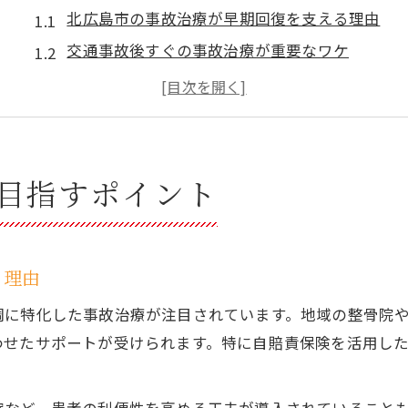
北広島市の事故治療が早期回復を支える理由
交通事故後すぐの事故治療が重要なワケ
事故治療で痛みを残さないための初期対応
事故治療における最新技術と回復のコツ
事故治療選びで知っておきたい注意点
交通事故後の痛み対策は何が必要か
目指すポイント
事故治療で痛みを和らげる具体的な方法
交通事故直後に現れる症状と事故治療の進め方
事故治療で後遺症を最小限に抑えるポイント
る理由
事故治療でむち打ちや腰痛に対応するには
調に特化した事故治療が注目されています。地域の整骨院
事故治療を受ける前に準備すべきこと
わせたサポートが受けられます。特に自賠責保険を活用し
北海道北広島市の事故治療最前線に迫る
北広島市で注目される事故治療の最新動向