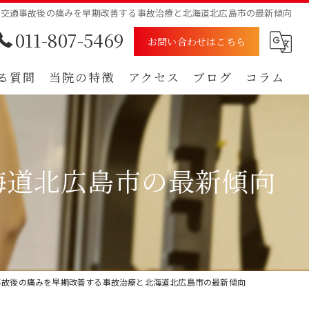
交通事故後の痛みを早期改善する事故治療と北海道北広島市の最新傾向
011-807-5469
お問い合わせはこちら
る質問
当院の特徴
アクセス
ブログ
コラム
むち打ち
漫画特集
腰痛
海道北広島市の最新傾向
肩
痺れ
自賠責保険
事故後の痛みを早期改善する事故治療と北海道北広島市の最新傾向