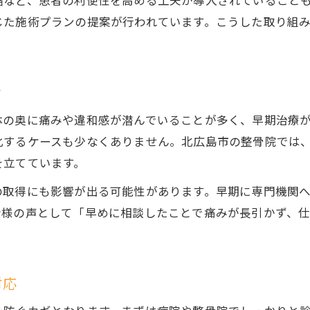
縮など、患者の利便性を高める工夫が導入されていること
事故治療ができる医療機関の選び方ガイド
じた施術プランの提案が行われています。こうした取り組
北広島市の事故治療で人気の施術方法とは
事故治療で利用できる先進設備の特徴
ケ
事故治療と整体の違いを知るポイント
症状別に選ぶ事故治療の方法とは
体の奥に痛みや違和感が潜んでいることが多く、早期治療
むち打ち・腰痛に適した事故治療の選択肢
化するケースも少なくありません。北広島市の整骨院では
を立てています。
打撲や捻挫に効く事故治療の進め方
事故治療で複数症状に同時対応する工夫
の取得にも影響が出る可能性があります。早期に専門機関
者様の声として「早めに相談したことで痛みが長引かず、
症状ごとに違う事故治療のポイント解説
事故治療で効果を高める個別リハビリ法
適切な事故治療で後遺症を防ぐコツ
対応
事故治療で後遺症を予防するための注意点
事故治療と再診のタイミングを見極めよう