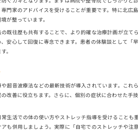
を防ぐカギとなります。まずは病院や整骨院でしっかりと
、専門家のアドバイスを受けることが重要です。特に北広
後遺症リスクを減らす事故治療プランとは
環境が整っています。
事故治療における定期的なケアの重要性
去の既往歴も共有することで、より的確な治療計画が立て
事故治療を途中でやめないための工夫
め、安心して回復に専念できます。患者の体験談として「
通院先選びで注意したい重要な視点
ます。
事故治療に適した通院先の見極めポイント
事故治療の実績や口コミを活用する方法
ツ
事故治療で比較したい施術内容と対応力
療や超音波療法などの最新技術が導入されています。これ
事故治療選びで重視すべきサポート体制
域の改善に役立ちます。さらに、個別の症状に合わせた手
事故治療のための営業時間やアクセス確認
日常生活での体の使い方やストレッチ指導を受けることも
ケアも併用しましょう。実際に「自宅でのストレッチや注