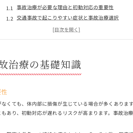
事故治療が必要な理由と初動対応の重要性
交通事故で起こりやすい症状と事故治療選択
北海道夕張郡長沼町で事故治療を始める流れ
事故治療の期間や通院頻度の目安を解説
事故治療で専門医を受診する際の注意点
北海道夕張郡長沼町で選ぶ事故治療の重要性
故治療の基礎知識
北海道夕張郡長沼町で事故治療先選びが重要な理
交通事故後の事故治療に地域性が影響する点
事故治療で期待できる回復とサポート体制
要性
事故治療の専門家との相談方法と安心ポイント
がなくても、体内部に損傷が生じている場合が多くありま
地域で信頼できる事故治療を選ぶ判断基準
ともあり、初動対応が遅れるリスクが高まります。事故治
症状や後遺症への対応策を知るには
事故治療で見落としがちな症状の特徴とは