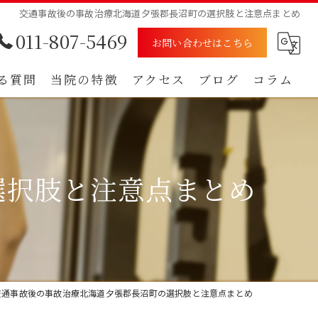
交通事故後の事故治療北海道夕張郡長沼町の選択肢と注意点まとめ
011-807-5469
お問い合わせはこちら
る質問
当院の特徴
アクセス
ブログ
コラム
むち打ち
漫画特集
腰痛
選択肢と注意点まとめ
肩
痺れ
自賠責保険
交通事故後の事故治療北海道夕張郡長沼町の選択肢と注意点まとめ