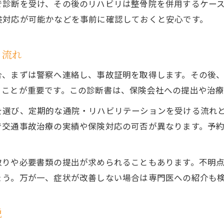
事故治療における整骨院と整形外科の違い
で診断を受け、その後のリハビリは整骨院を併用するケー
険対応が可能かなどを事前に確認しておくと安心です。
交通事故後の事故治療で注意すべき受診順序
事故治療選択でよくある疑問点の解決法
る流れ
事故治療を効果的に受けるための選択ポイント
後悔しないための保険利用と費用の知識
合、まずは警察へ連絡し、事故証明を取得します。その後
事故治療に保険を活用する際の注意事項
うことが重要です。この診断書は、保険会社への提出や治
事故治療の費用負担と保険適用の仕組み解説
を選び、定期的な通院・リハビリテーションを受ける流れ
保険請求時に事故治療で準備すべきポイント
で交通事故治療の実績や保険対応の可否が異なります。予
事故治療費と慰謝料の対象になる条件とは
事故治療中に発生しやすい費用トラブル対策
取りや必要書類の提出が求められることもあります。不明
ょう。万が一、症状が改善しない場合は専門医への紹介も
説