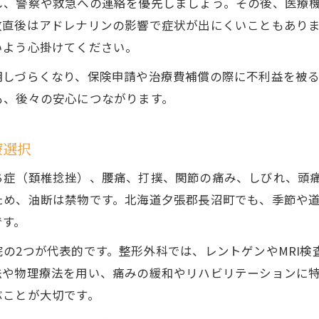
し、警察や救急への連絡を優先しましょう。その後、医療
事故治療が後遺症予防に果たす役割を解説
故直後はアドレナリンの影響で症状が出にくいこともあり
いよう心掛けてください。
交通事故後の症状に合わせた事故治療法
事故治療後のリハビリと日常復帰までの流れ
明しづらくなり、保険申請や治療費補償の際に不利益を被
専門医の診断が事故治療で重要な理由
も、後々の安心につながります。
事故治療の安心ポイントと手続きの流れ
療選択
事故治療で押さえるべき安心ポイントとは
交通事故後の事故治療開始から手続き解説
ち症（頚椎捻挫）、腰痛、打撲、関節の痛み、しびれ、頭
事故治療の際に必要となる書類や準備物
ため、油断は禁物です。北海道夕張郡長沼町でも、季節や
です。
事故治療の流れと通院継続のポイント
事故治療をスムーズに進めるための連絡方法
の2つが代表的です。整形外科では、レントゲンやMRI
整骨院と整形外科、治療先の選び方解説
法や物理療法を用い、痛みの緩和やリハビリテーションに
ぶことが大切です。
事故治療で整骨院と整形外科を使い分ける基準