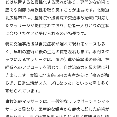
信頼できる整体や整骨院の見分け方と注意
どは放置すると慢性化する恐れがあり、専門的な施術で
点
筋肉や関節の柔軟性を取り戻すことが重要です。北海道
北広島市で人気の事故治療院に共通する特
北広島市では、整骨院や接骨院で交通事故治療に対応し
徴
たマッサージが提供されており、患者一人ひとりの症状
に合わせたケアが受けられるのが特長です。
事故治療マッサージの口コミを活かすポイ
ント
特に交通事故後は自覚症状が遅れて現れるケースも多
保険適用が可能な事故治療施設の選び方
く、早期の施術が後の生活の質を左右します。専門スタ
ッフによるマッサージは、血流促進や筋緊張の緩和、神
交通事故後の不調改善に信頼できる治療のポイ
経系へのアプローチを通じて、自然治癒力を最大限に引
ント
き出します。実際に北広島市内の患者からは「痛みが和
交通事故後に必要な症状別事故治療の進め
らぎ、日常生活がスムーズになった」といった声も多く
方
寄せられています。
事故治療で身体の痛みを根本改善する方法
事故治療マッサージは、一般的なリラクゼーションマッ
整体とマッサージを併用した効果的なケア
サージと異なり、医療的な観点から症状に即した施術が
後遺症予防のための事故治療プログラムと
行われます。まずは事故後できるだけ早く専門機関に相