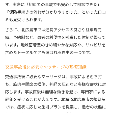
す。実際に「初めての事故でも安心して相談できた」
事故治療マッサージの保険請求の具体的手
「保険手続きの流れが分かりやすかった」といった口コ
順
ミも見受けられます。
保険適用時に知っておくべき注意点
さらに、北広島市では通院アクセスの良さや駐車場完
事故治療費用の自己負担を減らすポイント
備、予約制など、患者の利便性を考慮した体制が整って
事故治療における整体とマッサージの違いを解
います。地域密着型のきめ細やかな対応や、リハビリを
説
含めたトータルケアも選ばれる理由の一つです。
事故治療で整体とマッサージを選ぶ基準
整体とマッサージそれぞれの効果の違い
交通事故後に必要なマッサージの基礎知識
事故治療に適した施術方法の選び方
交通事故後に必要なマッサージは、事故によるむち打
整体・整骨院マッサージ併用時の注意点
ち、筋肉や関節の損傷、神経の圧迫など多様な症状に対
事故治療マッサージの得意分野を理解する
応します。事故直後は無理な動きを避け、専門家による
評価を受けることが大切です。北海道北広島市の整骨院
では、症状に応じた施術プランを提案し、患者の状態に