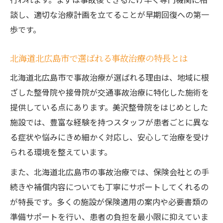
は
談し、適切な治療計画を立てることが早期回復への第一
信頼できる事故治療院選びの実践的アドバ
歩です。
イス
身体の痛みや後遺症に向き合う事故治療の流れ
北海道北広島市で選ばれる事故治療の特長とは
事故治療の初診から施術までの流れを解説
北海道北広島市で事故治療が選ばれる理由は、地域に根
身体の痛みや不調に合わせたマッサージ施
ざした整骨院や接骨院が交通事故治療に特化した施術を
術法
提供している点にあります。美沢整骨院をはじめとした
後遺症リスクを減らす事故治療のポイント
施設では、豊富な経験を持つスタッフが患者ごとに異な
整体や整骨院で受ける事故治療の特徴
る症状や悩みにきめ細かく対応し、安心して治療を受け
事故治療中に注意したい日常生活の工夫
られる環境を整えています。
保険適用で負担を軽減する事故治療の受け方
また、北海道北広島市の事故治療では、保険会社との手
事故治療で保険適用されるケースと手続き
続きや補償内容についても丁寧にサポートしてくれるの
が特長です。多くの施設が保険適用の案内や必要書類の
北広島市で保険対応可能な事故治療院の探
準備サポートを行い、患者の負担を最小限に抑えていま
し方