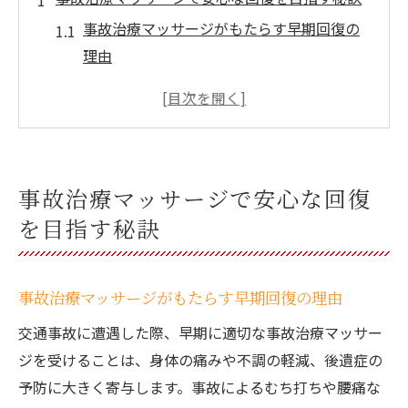
事故治療マッサージがもたらす早期回復の
理由
北海道北広島市で選ばれる事故治療の特長
とは
交通事故後に必要なマッサージの基礎知識
安心して事故治療を受けられる環境づくり
事故治療マッサージで安心な回復
のコツ
を目指す秘訣
事故治療における整体や整骨院の役割を解
説
北海道北広島市で選ぶ事故治療マッサージの基
事故治療マッサージがもたらす早期回復の理由
準
交通事故に遭遇した際、早期に適切な事故治療マッサー
事故治療選びで重視すべきマッサージ技術
ジを受けることは、身体の痛みや不調の軽減、後遺症の
の違い
予防に大きく寄与します。事故によるむち打ちや腰痛な