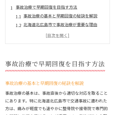
事故治療で早期回復を目指す方法
事故治療の基本と早期回復の秘訣を解説
北海道北広島市で事故治療が重要な理由
むち打ち症に特化した事故治療の流れとは
事故治療と整体の組み合わせがもたらす効
果
安心して通える事故治療施設の特徴とは
事故治療で早期回復を目指す方法
むち打ちケアに効く事故治療のポイント
むち打ち改善に事故治療が有効な理由
事故治療の基本と早期回復の秘訣を解説
事故治療専門家がすすめるむち打ち対策
事故治療の基本は、事故直後から適切な対応を取ること
事故治療とマッサージで首の痛みを緩和
にあります。特に北海道北広島市で交通事故に遭われた
整体院で行うむち打ちケアの実際の流れ
方は、痛みが軽度でも速やかに整骨院や接骨院で専門的
事故治療の効果を高めるセルフストレッチ