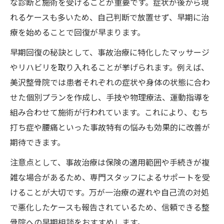
な診断と施術を受けることが重要です。症状が後から現
マッサージを通じて事故後の痛みを軽減
れるケースも多いため、自己判断で放置せず、早期に治
事故治療とマッサージで痛みの原因に対応
療を始めることで回復が早まります。
専門の事故治療マッサージが選ばれる理由
早期回復の秘訣として、事故治療に特化したマッサージ
マッサージ併用の事故治療がもたらす効果
やリハビリを取り入れることが挙げられます。例えば、
痛み別に適した事故治療マッサージの方法
美沢整骨院では患者それぞれの症状や身体の状態に合わ
事故治療で心身を癒すマッサージの進め方
せた個別プランを作成し、手技や物理療法、運動指導を
北海道北広島市で安心できる事故治療体験
組み合わせて施術が行われています。これにより、むち
打ち症や腰痛といった事故特有の悩みも効果的に改善が
事故治療で安心を得るための施設選びのコ
期待できます。
ツ
口コミで評判の事故治療が信頼される理由
注意点として、事故治療は保険の適用範囲や手続きが複
事故治療とマッサージの地域密着型サポー
雑な場合があるため、専門スタッフによるサポートを受
ト
けることが大切です。万が一治療の遅れや自己流の対処
で悪化したケースも報告されているため、信頼できる整
北海道北広島市で受けられる事故治療の流
骨院への早期相談をおすすめします。
れ