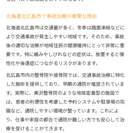
事故治療後のサポート体制を確認しよう
北海道北広島市で事故治療が重要な理由
事故治療なら専門家のサポートが安心
北海道北広島市は交通量が多く、冬季は路面凍結などに
事故治療を専門家に任せる安心のポイント
より交通事故が発生しやすい地域です。そのため、事故
専門院で受ける事故治療のサポート内容
後の適切な治療が地域住民の健康維持にとって非常に重
事故治療と専門的マッサージの違いを解説
要です。特に痛みやしびれなどの症状は、放置すると慢
事故治療の相談窓口を活用するメリット
性化や後遺症につながるリスクがあります。
専門家がすすめる事故治療後のケア方法
北広島市内の整骨院や接骨院では、交通事故治療に特化
通院しやすい事故治療の選び方を解説
した施術を提供しており、早期の通院が推奨されていま
事故治療の通院を続けやすい施設の条件
す。実際に、美沢整骨院のような地域密着型の施設で
予約や受付が便利な事故治療の見分け方
は、患者の利便性を考慮した予約システムや駐車場の完
備など、通院しやすい環境が整っています。これによ
事故治療の通院アクセスを重視した選択法
り、仕事や家庭の都合で通院が難しい方でも安心して治
事故治療と整体の併用で通院の負担を減ら
療を受けることができます。
す