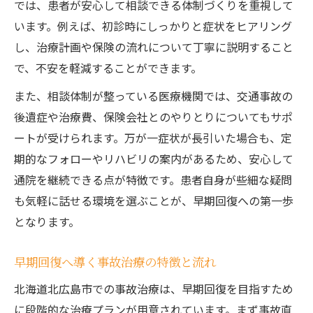
では、患者が安心して相談できる体制づくりを重視して
事故治療で重視すべき手技療法選びの視点
います。例えば、初診時にしっかりと症状をヒアリング
自分に合った事故治療手技療法の見極め方
し、治療計画や保険の流れについて丁寧に説明すること
事故治療の比較で知る手技療法のメリット
で、不安を軽減することができます。
事故治療と手技療法の相性をチェックしよ
また、相談体制が整っている医療機関では、交通事故の
う
後遺症や治療費、保険会社とのやりとりについてもサポ
交通事故後の症状別手技療法の選択基準
ートが受けられます。万が一症状が長引いた場合も、定
手技療法が支える事故治療の効果と注意点
期的なフォローやリハビリの案内があるため、安心して
事故治療の手技療法で得られる効果を実感
通院を継続できる点が特徴です。患者自身が些細な疑問
も気軽に話せる環境を選ぶことが、早期回復への第一歩
手技療法利用時の事故治療で注意すべき点
となります。
事故治療での手技療法の持続力と課題とは
手技療法を事故治療に活かすための工夫
早期回復へ導く事故治療の特徴と流れ
事故治療での手技療法の副反応について
北海道北広島市での事故治療は、早期回復を目指すため
後遺障害リスクを減らす治療法の考え方
に段階的な治療プランが用意されています。まず事故直