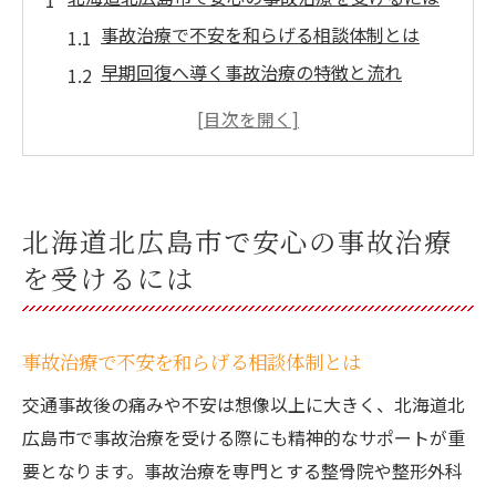
事故治療で不安を和らげる相談体制とは
早期回復へ導く事故治療の特徴と流れ
事故治療の基本と初診時の注意点を解説
安心して通える事故治療の選び方のコツ
事故治療と手技療法の連携による回復力
事故治療の手技療法がもたらす回復力
北海道北広島市で安心の事故治療
事故治療で用いられる主な手技療法とは
を受けるには
手技療法による事故治療の効果と実感例
事故治療における手技療法の安全性の考え
事故治療で不安を和らげる相談体制とは
方
交通事故後の痛みや不安は想像以上に大きく、北海道北
手技療法で期待できる事故治療後の変化
広島市で事故治療を受ける際にも精神的なサポートが重
事故治療の現場で活きる手技療法の強み
要となります。事故治療を専門とする整骨院や整形外科
交通事故後の手技療法選びのポイント解説