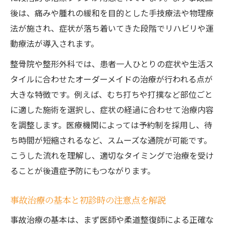
事故治療で後遺障害リスク減を目指す理由
後は、痛みや腫れの緩和を目的とした手技療法や物理療
手技療法で後遺障害を予防するポイント
法が施され、症状が落ち着いてきた段階でリハビリや運
事故治療の進め方で変わる後遺障害リスク
動療法が導入されます。
事故治療時に意識したい生活習慣の工夫
整骨院や整形外科では、患者一人ひとりの症状や生活ス
早期の事故治療が後遺障害リスク低減に有
タイルに合わせたオーダーメイドの治療が行われる点が
効
大きな特徴です。例えば、むち打ちや打撲など部位ごと
事故治療費用や保険手続きの基礎知識
に適した施術を選択し、症状の経過に合わせて治療内容
を調整します。医療機関によっては予約制を採用し、待
事故治療の費用負担と保険適用の流れ
ち時間が短縮されるなど、スムーズな通院が可能です。
保険手続きをスムーズに進める事故治療術
こうした流れを理解し、適切なタイミングで治療を受け
事故治療費用を抑えるためのポイント解説
ることが後遺症予防にもつながります。
事故治療と保険利用時の注意点を知ろう
事故治療に関する保険請求の基本的な考え
事故治療の基本と初診時の注意点を解説
方
事故治療の基本は、まず医師や柔道整復師による正確な