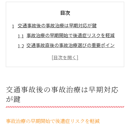
目次
交通事故後の事故治療は早期対応が鍵
事故治療の早期開始で後遺症リスクを軽減
交通事故直後の事故治療選びの重要ポイン
ト
北海道北広島市で迅速な事故治療を受ける
方法
事故治療で知っておきたい初期対応の流れ
交通事故後の事故治療は早期対応
交通事故後の事故治療で注意すべき症状と
が鍵
は
事故治療とリハビリ選びに迷った時の指針
事故治療とリハビリ施設選びの比較ポイン
事故治療の早期開始で後遺症リスクを軽減
ト