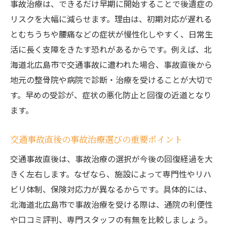
事故治療は、できるだけ早期に開始することで後遺症の
交通事故後の事故治療とリハビリの進め方
リスクを大幅に減らせます。理由は、初期対応が遅れる
とは
とむちうちや腰痛などの症状が慢性化しやすく、日常生
事故治療におけるリハビリ開始のタイミン
活に長く支障をきたす恐れがあるからです。例えば、北
グ
海道北広島市で交通事故に遭われた場合、事故直後から
地元の整骨院や病院で診断・治療を受けることが大切で
事故治療専門スタッフの有無で選ぶ理由
す。早めの受診が、症状の悪化防止と回復の近道となり
北海道北広島市の事故治療施設の選び方
ます。
北海道北広島市で安心の事故治療を受けるには
北海道北広島市で信頼できる事故治療の特
交通事故直後の事故治療選びの重要ポイント
徴
交通事故直後は、事故治療の選択が今後の回復経過を大
事故治療の専門性と充実サポート体制を解
きく左右します。なぜなら、施設によって専門性やリハ
説
ビリ体制、保険対応力が異なるからです。具体的には、
事故治療に強い医療スタッフの選び方とは
北海道北広島市で事故治療を受ける際は、通院の利便性
交通事故に特化した事故治療の強みを知る
や口コミ評判、専門スタッフの有無を比較しましょう。