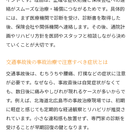
整骨院併用による事故治療の実体験を紹介
絡がスムーズな治療・補償につながるためです。具体的
には、まず医療機関で診断を受け、診断書を取得した
事故治療の保険対応で併用が選ばれる理由
後、保険会社や関係機関へ連絡します。その後、通院計
通院負担を軽減する事故治療施設の選び方
画やリハビリ方針を医師やスタッフと相談しながら決め
通院しやすい事故治療施設の見分け方とは
ていくことが大切です。
事故治療で利便性重視の施設を選ぶポイン
ト
交通事故後の事故治療で注意すべき症状とは
交通事故後の事故治療通院負担を減らす工
交通事故後は、むちうちや腰痛、打撲などの症状に注意
夫
が必要です。なぜなら、事故直後は自覚症状がなくて
事故治療施設のアクセスや営業時間を比較
も、数日後に痛みやしびれが現れるケースが多いからで
事故治療に通いやすい施設の特徴を解説
す。例えば、北海道北広島市の事故治療現場では、初期
に軽症と感じても定期的な経過観察とリハビリが推奨さ
れています。小さな違和感も放置せず、専門家の診断を
受けることが早期回復の鍵となります。