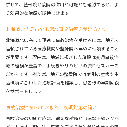
口コミで評判の事故治療対応ポイント紹介
併せて、整骨院と病院の併用が可能かも確認すると、よ
むちうちや腰痛に悩む方へ最適な治療法とは
り効果的な治療が期待できます。
事故治療でむちうち改善を目指す最新手法
北海道北広島市で迅速な事故治療を受ける方法
交通事故後の腰痛に適した事故治療法とは
北海道北広島市で迅速に事故治療を受けるには、地元で
事故治療のリハビリとセルフケアの両立方
信頼されている医療機関や整骨院へ早めに相談すること
法
が重要です。理由は、地域に根ざした施設は交通事故治
症状別にみる事故治療の具体的な選択肢
療の経験が豊富で、手続きやリハビリの流れもスムーズ
事故治療で注意すべき慢性痛の対策ポイン
だからです。例えば、地元の整骨院では個別の症状や生
ト
活環境に合わせた治療計画を提案し、患者様の早期回復
整骨院と病院を併用する事故治療のメリット
をサポートします。
事故治療で整骨院と病院を併用する効果と
は
事故治療で知っておきたい初期対応の流れ
交通事故後の事故治療における併用の流れ
事故治療の初期対応は、適切な診断と迅速な手続きがポ
事故治療とリハビリを効率的に進める方法
イントです。理由は、正確な症状把握と保険会社への連