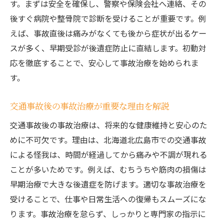
す。まずは安全を確保し、警察や保険会社へ連絡、その
事故治療に最適な通院先の選び方と方法
後すぐ病院や整骨院で診断を受けることが重要です。例
むちうちや痛みの早期改善に役立つ事故治療
えば、事故直後は痛みがなくても後から症状が出るケー
事故治療でむちうち症状を早期改善する方
スが多く、早期受診が後遺症防止に直結します。初動対
法
応を徹底することで、安心して事故治療を始められま
交通事故による痛みに適した事故治療の工
す。
夫
事故治療を活用したリハビリでの回復促進
交通事故後の事故治療が重要な理由を解説
北海道北広島市で相談できる事故治療のサ
交通事故後の事故治療は、将来的な健康維持と安心のた
ポート
めに不可欠です。理由は、北海道北広島市での交通事故
事故治療の効果的なリハビリプランを紹介
による怪我は、時間が経過してから痛みや不調が現れる
整骨院と病院を併用する治療のポイント
ことが多いためです。例えば、むちうちや筋肉の損傷は
早期治療で大きな後遺症を防げます。適切な事故治療を
事故治療で整骨院と病院を併用する利点と
受けることで、仕事や日常生活への復帰もスムーズにな
は
ります。事故治療を怠らず、しっかりと専門家の指示に
事故治療の併用時に注意すべきポイント解