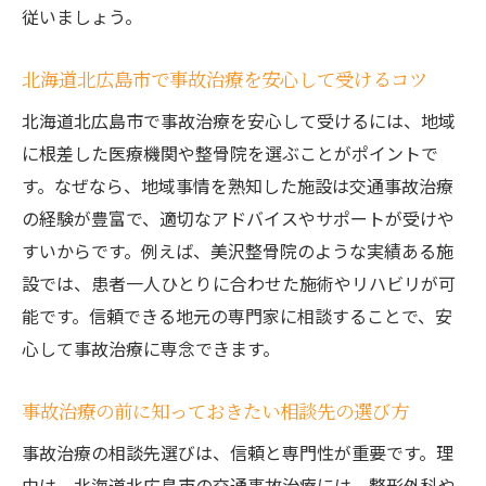
従いましょう。
説
整骨院・病院での事故治療の流れと相談法
北海道北広島市で事故治療を安心して受けるコツ
併用治療で事故治療を最大限に活かす方法
北海道北広島市で事故治療を安心して受けるには、地域
交通事故後の事故治療で失敗しない併用法
に根差した医療機関や整骨院を選ぶことがポイントで
事故治療を受ける際の注意点と対策を解説
す。なぜなら、地域事情を熟知した施設は交通事故治療
事故治療を受ける前に知っておくべき注意
の経験が豊富で、適切なアドバイスやサポートが受けや
点
すいからです。例えば、美沢整骨院のような実績ある施
事故治療でトラブルを防ぐための対策法
設では、患者一人ひとりに合わせた施術やリハビリが可
交通事故後の事故治療に必要な事前準備
能です。信頼できる地元の専門家に相談することで、安
心して事故治療に専念できます。
事故治療を安心して続けるためのサポート
事故治療で多い悩みとその解決策を紹介
事故治療の前に知っておきたい相談先の選び方
通院負担を軽減するための事故治療の工夫
事故治療の相談先選びは、信頼と専門性が重要です。理
事故治療で通院負担を減らす工夫とポイン
由は、北海道北広島市の交通事故治療には、整形外科や