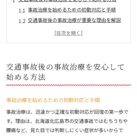
事故治療を始めるための初動対応と手順
交通事故後の事故治療が重要な理由を解説
北海道北広島市で事故治療を安心して受け
るコツ
事故治療の前に知っておきたい相談先の選
び方
交通事故後の事故治療を安心して
事故治療における適切な診断と受診の流れ
始める方法
北広島市で選ぶ適切な事故治療とは何か
適切な事故治療を選ぶための基準とポイン
ト
事故治療を始めるための初動対応と手順
事故治療で整骨院と病院の違いを比較解説
事故治療は、迅速かつ正確な初動対応が回復の第一歩で
北広島市で受けられる事故治療の特徴とは
す。理由は、北海道北広島市の交通事故ではむちうちや
腰痛など、見た目では判断しにくい症状が多いからで
事故治療で国家資格者の施術を選ぶ安心感