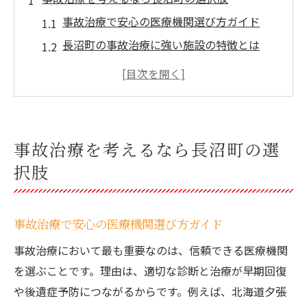
事故治療で安心の医療機関選び方ガイド
長沼町の事故治療に強い施設の特徴とは
事故治療で後悔しないための基本ポイント
交通事故後に必要な初期対応と治療相談
地域密着型事故治療のメリットと注意点
事故治療ナビを使った選択肢の広げ方
事故治療を考えるなら長沼町の選
北海道夕張郡長沼町で安心の事故治療を受ける
択肢
方法
事故治療で信頼できるクリニック選択法
事故治療で安心の医療機関選び方ガイド
安心できる事故治療の受け方と流れを解説
事故治療において最も重要なのは、信頼できる医療機関
事故治療ナビ活用で後悔しない医療選び
を選ぶことです。理由は、適切な診断と治療が早期回復
事故治療で重視したいカウンセリング体制
や後遺症予防につながるからです。例えば、北海道夕張
地域の事故治療支援サービス紹介と活用術