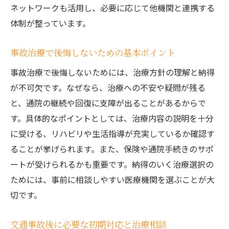
むち打ち対策に有効な事故治療の流れ
ネットワークも活用し、必要に応じて他機関と連携する
事故治療ナビで後遺症リスクを低減しよう
体制が整っています。
事故治療の専門医とリハビリの重要性
事故治療で後悔しないための基本ポイント
早期対応が鍵となる事故治療の実践法
事故治療後の日常生活アドバイスまとめ
事故治療で後悔しないためには、治療方針の理解と納得
が不可欠です。なぜなら、治療への不安や疑問が残る
事故治療ナビを活用した最適な治療の探し方
と、通院の継続や回復に支障が出ることがあるからで
事故治療ナビ利用で自分に合う病院探し
す。具体的なポイントとしては、治療内容の説明を十分
事故治療ナビの信頼性と選び方ガイド
に受ける、リハビリや生活指導が充実しているか確認す
事故治療検索で抑えたい安全なポイント
ることが挙げられます。また、保険や通院手続きのサポ
事故治療ナビの実際の口コミ活用術
ートが受けられるかも重要です。納得のいく治療選択の
事故治療選びで怪しい情報に注意しよう
ためには、事前に相談しやすい医療機関を選ぶことが大
事故治療ナビで満足度の高い治療先発見
切です。
症状悪化を防ぐための初期対応と治療の流れ
交通事故後に必要な初期対応と治療相談
事故治療の初動対応で症状悪化を防ぐ秘訣