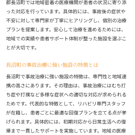
郡長沼町では地域密着の医療機関が患者の状況に寄り添
事故治療における通いやすさの工夫ポイン
った対応を行っています。具体的には、事故後の症状や
ト
不安に対して専門家が丁寧にヒアリングし、個別の治療
交通事故後の治療方針に迷った際のポイント解
プランを提案します。安心して治療を進めるためには、
説
地域での実績や患者サポート体制が整った施設を選ぶこ
事故治療方針を決める際の判断基準とは
とが大切です。
交通事故直後の事故治療アドバイスまとめ
長沼町の事故治療に強い施設の特徴とは
事故治療で相談すべき医療スタッフの特徴
事故治療ナビで治療方針を比較するメリッ
長沼町で事故治療に強い施設の特徴は、専門性と地域連
ト
携の高さにあります。その理由は、事故治療にはむち打
ち症や打撲など多様な症状への適切な対応が求められる
リハビリ含む事故治療の適切な開始時期
ためです。代表的な特徴として、リハビリ専門スタッフ
事故治療迷いを解決するプロの選び方
が在籍し、患者ごとに最適な回復プランを立てる点が挙
後遺症を防ぐための事故治療アドバイス
げられます。具体的には、初期対応から日常生活への復
事故治療で後遺症予防を徹底する方法
帰まで一貫したサポートを実施しています。地域の医療