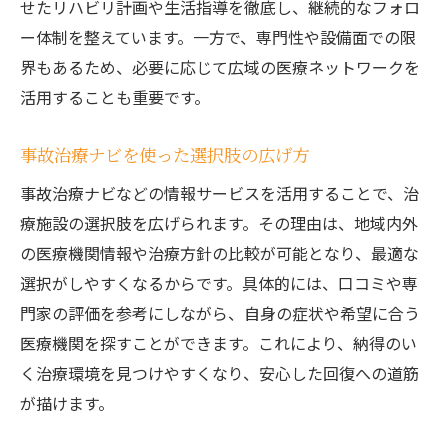
せたリハビリ計画や生活指導を徹底し、継続的なフォロ
事故治療方針の説明で注目すべきポイント
ー体制を整えています。一方で、専門性や設備面での限
事故治療で納得いく選択をするための流れ
界もあるため、必要に応じて広域の医療ネットワークを
事故治療ナビで情報を整理し比較しよう
活用することも重要です。
事故治療の相談時に確認すべき事項とは
事故治療ナビを使った選択肢の広げ方
事故治療方針を決める上での家族のサポー
ト
事故治療ナビなどの情報サービスを活用することで、治
療施設の選択肢を広げられます。その理由は、地域内外
事故治療後の安心感を得るための工夫
の医療機関情報や治療方針の比較が可能となり、最適な
選択がしやすくなるからです。具体的には、口コミや専
門家の評価を参考にしながら、自身の症状や希望に合う
医療機関を探すことができます。これにより、納得のい
く治療環境を見つけやすくなり、安心した回復への道筋
が描けます。