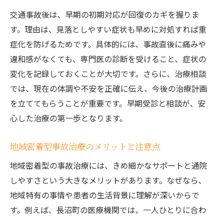
交通事故後は、早期の初期対応が回復のカギを握りま
事故治療の流れと通院時の注意点まとめ
す。理由は、見落としやすい症状も早めに対処すれば重
症状が軽い時こそ事故治療の受診が重要
症化を防げるためです。具体的には、事故直後に痛みや
事故治療で適切な診断を受けるポイント
違和感がなくても、専門医の診断を受けること、症状の
事故治療後の経過観察を続ける理由とは
変化を記録しておくことが大切です。さらに、治療相談
事故治療における初期リハビリの進め方
では、現在の体調や不安を正確に伝え、今後の治療計画
通いやすさと信頼で選ぶ長沼町の治療法
を立ててもらうことが重要です。早期受診と相談が、安
事故治療は通院しやすさが選択の決め手
心した治療の第一歩となります。
事故治療で信頼できる病院の見極め方
地域密着型事故治療のメリットと注意点
事故治療に便利なアクセス方法を紹介
地域密着型の事故治療には、きめ細かなサポートと通院
長沼町で評判の事故治療を受けるポイント
しやすさという大きなメリットがあります。なぜなら、
事故治療ナビを使いこなした選び方の工夫
地域特有の事情や患者の生活背景に理解が深いからで
事故治療の快適な通院環境づくりのヒント
す。例えば、長沼町の医療機関では、一人ひとりに合わ
納得できる事故治療方針の見極め方とは