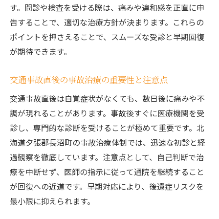
保険利用で事故治療の自己負担を減らす工
す。問診や検査を受ける際は、痛みや違和感を正直に申
夫
告することで、適切な治療方針が決まります。これらの
事故治療で覚えておきたい保険のポイント
ポイントを押さえることで、スムーズな受診と早期回復
が期待できます。
事故治療時に役立つ保険相談の活用法
事故治療の保険請求で注意すべき点を解説
交通事故直後の事故治療の重要性と注意点
長沼町で信頼できる治療体制とは
交通事故直後は自覚症状がなくても、数日後に痛みや不
事故治療で信頼できる医療体制の特徴
調が現れることがあります。事故後すぐに医療機関を受
事故治療の質を高める多職種連携の強み
診し、専門的な診断を受けることが極めて重要です。北
事故治療に適した施設選びのチェック方法
海道夕張郡長沼町の事故治療体制では、迅速な初診と経
事故治療専門スタッフのサポート体制とは
過観察を徹底しています。注意点として、自己判断で治
事故治療後のアフターフォローが重要な理
療を中断せず、医師の指示に従って通院を継続すること
由
が回復への近道です。早期対応により、後遺症リスクを
事故治療体制と地域医療の連携事例に注目
最小限に抑えられます。
後遺症予防のための事故治療管理法