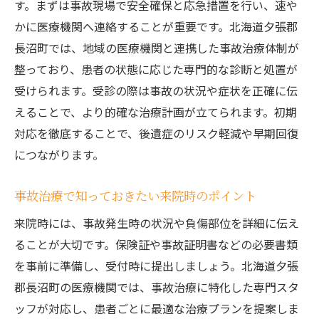
す。まずは事故現場で安全確保と応急措置を行い、速や
事故治療で実感できるきめ細やかな対応
かに医療機関へ連絡することが重要です。北海道夕張郡
事故治療の相談しやすさと身近なサポート
長沼町では、地域の医療機関と連携した事故治療体制が
地域密着型事故治療施設の選び方ポイント
整っており、患者の状態に応じた専門的な診断と処置が
安心して治療を受けたい方への管理ポイント
受けられます。受診の際は事故の状況や症状を正確に伝
事故治療の安全管理で重要なチェック項目
えることで、より的確な治療計画が立てられます。初期
事故治療を安心して続けるための通院管理
対応を徹底することで、後遺症のリスク軽減や早期回復
につながります。
事故治療の進捗確認と再発防止の工夫
事故治療と医師との連携の大切なポイント
事故治療で知っておきたい来院時のポイント
事故治療における自己管理の具体的な方法
来院時には、事故発生時の状況や負傷部位を詳細に伝え
事故治療後の体調変化に気づくコツとは
ることが大切です。保険証や事故証明書などの必要書類
事故治療における保険活用のコツ
を事前に準備し、受付時に提出しましょう。北海道夕張
事故治療の費用管理で保険を賢く使う方法
郡長沼町の医療機関では、事故治療に特化した専門スタ
事故治療の保険手続きをスムーズに進める
ッフが対応し、患者ごとに最適な治療プランを提案しま