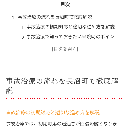
目次
事故治療の流れを長沼町で徹底解説
事故治療の初期対応と適切な進め方を解説
事故治療で知っておきたい来院時のポイン
ト
交通事故直後の事故治療の重要性と注意点
事故治療の診断からリハビリまでの流れ
事故治療に役立つ地域サポートの活用方法
事故治療の流れを長沼町で徹底解
事故治療後の生活で気をつけるべき管理法
説
地域密着型の事故治療が選ばれる理由
事故治療で地域密着型が信頼される背景
事故治療の初期対応と適切な進め方を解説
事故治療と地域支援の連携による安心感
事故治療では、初期対応の迅速さが回復の鍵となりま
地域密着型事故治療のメリットと強み