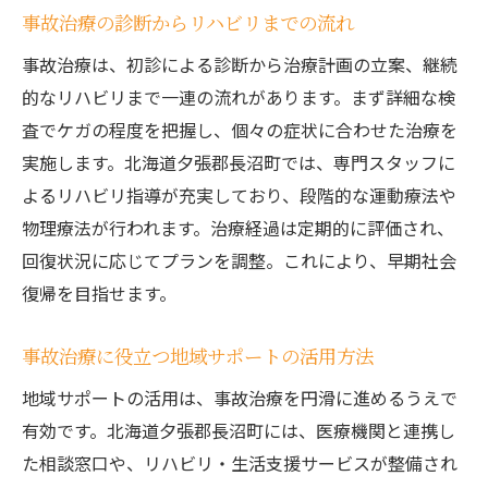
事故治療の診断からリハビリまでの流れ
事故治療で後遺症を予防するリハビリ法
事故治療は、初診による診断から治療計画の立案、継続
事故治療管理で再発防止につなげる工夫
的なリハビリまで一連の流れがあります。まず詳細な検
事故治療後のセルフケアと日常管理の重要
査でケガの程度を把握し、個々の症状に合わせた治療を
性
実施します。北海道夕張郡長沼町では、専門スタッフに
事故治療の継続的な観察が防ぐ後遺症
よるリハビリ指導が充実しており、段階的な運動療法や
事故治療で専門家と連携する意味と効果
物理療法が行われます。治療経過は定期的に評価され、
事故治療管理で心身のバランスを保つ方法
回復状況に応じてプランを調整。これにより、早期社会
症状に応じた最適な治療を受けるには
復帰を目指せます。
事故治療で症状別に合う治療法の選び方
事故治療に役立つ地域サポートの活用方法
事故治療の個別相談で最善策を見つける
事故治療の経過観察と治療方針の見直し
地域サポートの活用は、事故治療を円滑に進めるうえで
有効です。北海道夕張郡長沼町には、医療機関と連携し
事故治療で症状悪化を防ぐための注意点
た相談窓口や、リハビリ・生活支援サービスが整備され
事故治療に必要な検査と専門家の意見活用