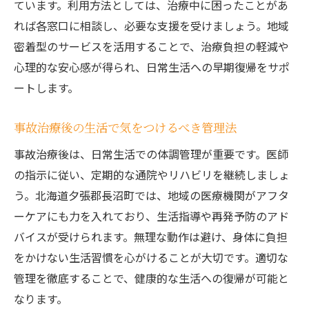
ています。利用方法としては、治療中に困ったことがあ
事故治療と日常生活改善の両立を目指す
れば各窓口に相談し、必要な支援を受けましょう。地域
事故後も安心な地域医療のサポート体制
密着型のサービスを活用することで、治療負担の軽減や
事故治療後も受けられる地域医療の支援
心理的な安心感が得られ、日常生活への早期復帰をサポ
事故治療の相談窓口を活用した安心サポー
ートします。
ト
事故治療後の生活復帰を支える地域の力
事故治療後の生活で気をつけるべき管理法
事故治療で地域と連携した見守り体制とは
事故治療後は、日常生活での体調管理が重要です。医師
事故治療後のフォローアップが安心の理由
の指示に従い、定期的な通院やリハビリを継続しましょ
う。北海道夕張郡長沼町では、地域の医療機関がアフタ
事故治療と地域医療連携で安心な毎日へ
ーケアにも力を入れており、生活指導や再発予防のアド
バイスが受けられます。無理な動作は避け、身体に負担
をかけない生活習慣を心がけることが大切です。適切な
管理を徹底することで、健康的な生活への復帰が可能と
なります。