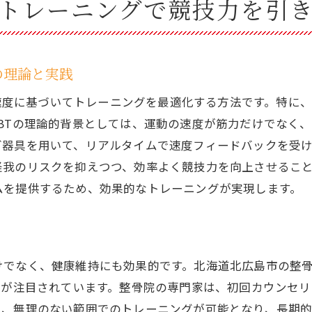
Tトレーニングで競技力を引
VBTによる健康維持とパフォーマンスの向上
トレーニングの効果を継続する整骨院のサポート
整骨院とVBTで実現する未来の競技力
の理論と実践
ng）は、運動の速度に基づいてトレーニングを最適化する方法です
BTの理論的背景としては、運動の速度が筋力だけでなく
グ器具を用いて、リアルタイムで速度フィードバックを受
怪我のリスクを抑えつつ、効率よく競技力を向上させるこ
ムを提供するため、効果的なトレーニングが実現します。
けでなく、健康維持にも効果的です。北海道北広島市の整
グが注目されています。整骨院の専門家は、初回カウンセ
り、無理のない範囲でのトレーニングが可能となり、長期