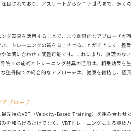
未来の競技力を拓く整骨院でのVBT
て注目されており、アスリートからシニア世代まで、多く
広島市の整骨院でのVBTトレーニングが身体に与える驚き
整骨院でのVBTトレーニングによる身体の変化
施術とトレーニングの組み合わせで痛みを改善
ング器具を活用することで、より効果的なアプローチが可
VBTで得られる柔軟性と持久力の進化
でき、トレーニングの質を向上させることができます。整
整骨院の施術後のリカバリー効果
力や体調に合わせて調整可能です。これにより、無理のな
体験者の声で知るVBTトレーニングの実際
整骨院での施術とトレーニング器具の活用は、相乗効果を
うな整骨院での総合的なアプローチは、健康を維持し、怪
整骨院で実感する健康維持のための新手法
骨院と最新トレーニング器具が融合したVBTメソッドの全
VBTメソッドとは？整骨院での実践例
なアプローチ
トレーニング器具の進化で変わる整骨院の役割
整骨院でのVBTトレーニングの具体的手法
のVBT（Velocity-Based Training）を組
みを和らげるだけでなく、VBTトレーニングによる競技力
地域密着型の整骨院が提供する新しい健康指導