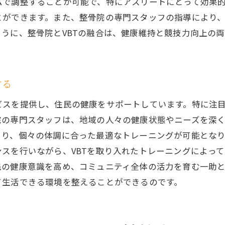
ムで調整することが可能で、特にアスリートにとって効果
VBTと整骨院の連携で得られる競技力
とができます。また、整骨院の専門スタッフの指導により
整骨院での革新的な健康改善のアプローチ
うに、整骨院とVBTの融合は、健康維持と競技力向上の
BTと整骨院のコラボがもたらす新たな身体改善のアプロー
整骨院でのVBTトレーニングによる新しい身体改善法
競技力向上を助ける整骨院の施術とは
する
トレーニングと施術の組み合わせの可能性
スを提供し、住民の健康をサポートしています。特に注目
整骨院でのVBT導入による健康維持術
院の専門スタッフは、地域の人々の健康状態やニーズを深
具体例で見る整骨院とVBTの成功事例
より、個々の体調に合った最適なトレーニングが可能とな
整骨院でのVBT活用が切り開く未来の健康
スを行いながら、VBTを取り入れたトレーニングによっ
骨院のトレーニングで得られるVBTの競技力向上効果を徹
民の健康意識を高め、コミュニティ全体の活力を育む一助
整骨院でのVBTトレーニングの効果とは？
て生活できる環境を整えることができるのです。
競技力向上に寄与する整骨院の施術
整骨院のトレーニングプログラムで得られる成果