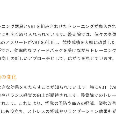
整骨院で体験できるVBTトレーニングの魅力
筋力と柔軟性を向上させる最新メソッド
ニング器具とVBTを組み合わせたトレーニングが導入さ
整骨院の専門家が指導する安心のトレーニング
々にも広く取り入れられています。整骨院では、個々の身
競技パフォーマンス向上へのステップ
のアスリートがVBTを利用し、競技成績を大幅に改善し
トレーニング器具がもたらす新しい可能性
でき、効率的なフィードバックを受けながらトレーニング
VBTトレーニングが実現する身体の健康維持
力向上の新しいアプローチとして、広がりを見せています
骨院とトレーニング器具で挑む！VBT活用で競技力向上の
整骨院でのトレーニング器具の役割とは
康の変化
VBTを用いた競技力向上のプロセス
果をもたらすことが知られています。特にVBT（Velocity 
整骨院が提供するカスタムメイドプログラム
性やバランス感覚の向上が期待されます。整骨院でのトレ
トレーニング効果を最大化するための秘訣
されます。これにより、怪我の予防や痛みの軽減、姿勢改
整骨院のトレーニング環境で得られる成果
ュにも役立ち、ストレスの軽減やリラクゼーション効果も