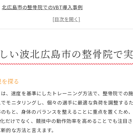
北広島市の整骨院でのVBT導入事例
整骨院でのトレーニングがもたらす健康の変化
トレーニング器具と整骨院の相乗効果
整骨院の施術とVBTの融合による新たなアプローチ
地域密着型の整骨院で健康革命を体感する
新しい波北広島市の整骨院で
骨院が提供するVBTトレーニングで競技力を引き出す秘訣
競技力向上のためのVBTトレーニングの理論と実践
整骨院での個別プログラムによる成果
果を探る
アスリートをサポートする整骨院の役割
 Training）は、速度を基準にしたトレーニング方法で、整骨
トレーニングと施術の組み合わせによる柔軟性向上
ムでモニタリングし、個々の選手に最適な負荷を調整する
VBTで目指す競技力の次元を超える
導のもと、身体のバランスを整えることに重点を置くため
強化だけでなく、競技中の動作効率を高めることでも注目さ
整骨院でのVBTトレーニングの未来
革新的な方法と言えます。
広島市の整骨院で体感するVBTトレーニングの革新と効果