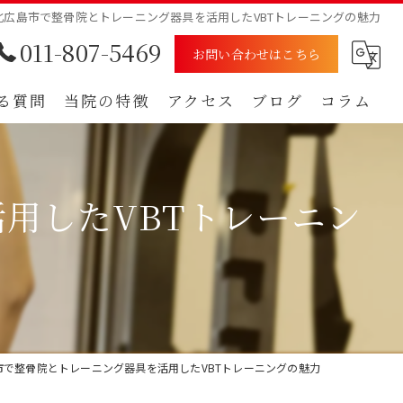
北広島市で整骨院とトレーニング器具を活用したVBTトレーニングの魅力
011-807-5469
お問い合わせはこちら
る質問
当院の特徴
アクセス
ブログ
コラム
むち打ち
漫画特集
用したVBTトレーニン
腰痛
肩
痺れ
自賠責保険
市で整骨院とトレーニング器具を活用したVBTトレーニングの魅力