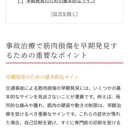
早期発見のための基本的なサイン
診断の重要性と具体的な方法
事故後の初期対応とその影響
患者自身ができるセルフチェック法
医療専門家による診断のステップ
事故治療で筋肉損傷を早期発見す
早期診断が回復に与える影響
るための重要なポイント
筋肉損傷の早期回復を促進する事故治療の方法
とは
早期発見のための基本的なサイン
効果的な治療法の種類
リハビリテーションの役割
交通事故による筋肉損傷の早期発見には、いくつかの基
本的なサインを見逃さないことが重要です。例えば、局
事故治療における最新技術の活用
所的な痛みや腫れ、筋肉の硬直や動きの制限は、早期治
個別治療プランの重要性
療を受けるべき重要なサインです。これらの症状が現れ
早期治療開始がもたらす回復効果
た場合、自己診断を避け、すぐに専門医の診断を受ける
専門的アドバイスの活用法