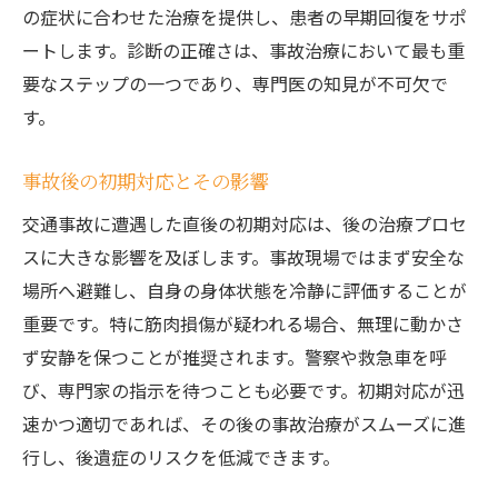
治療経過の評価と調整
の症状に合わせた治療を提供し、患者の早期回復をサポ
ートします。診断の正確さは、事故治療において最も重
適切な治療ステップで回復を促す
要なステップの一つであり、専門医の知見が不可欠で
患者のアクティブな参加とその効果
す。
美沢整骨院で学ぶ筋肉損傷の事故治療と回復プ
ラン
事故後の初期対応とその影響
美沢整骨院の治療方針
交通事故に遭遇した直後の初期対応は、後の治療プロセ
患者に合わせた治療プランの作成
スに大きな影響を及ぼします。事故現場ではまず安全な
治療とリハビリの統合アプローチ
場所へ避難し、自身の身体状態を冷静に評価することが
最新の治療技術の導入
重要です。特に筋肉損傷が疑われる場合、無理に動かさ
患者のフィードバックを基にした改善策
ず安静を保つことが推奨されます。警察や救急車を呼
安心して治療を受けるためのサポート体制
び、専門家の指示を待つことも必要です。初期対応が迅
速かつ適切であれば、その後の事故治療がスムーズに進
事故治療を通じて筋肉損傷からの早期回復を実
行し、後遺症のリスクを低減できます。
現する方法
早期回復のための重要なポイント