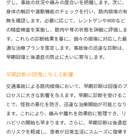
グし、事故の状況や痛みの度合いを把握します。次に、
保険を活用した事故治療で筋肉損傷の経済的負
身体の触診や運動機能のチェックを行い、筋肉損傷の有
担を軽減する方法
無を確認します。必要に応じて、レントゲンやMRIなど
保険適用可能な治療の選択肢
の精密検査を実施し、筋肉や骨の状態を詳細に評価しま
保険申請の手続きと注意点
す。これらの診断結果を基に、個々の損傷に対応した最
経済的負担を軽減するための計画
適な治療プランを策定します。事故後の迅速な診断は、
早期回復と後遺症の防止に大いに寄与します。
保険を利用した治療の流れ
治療費用の透明性と管理方法
早期診断が回復に与える影響
患者が知っておくべき保険の知識
交通事故による筋肉損傷において、早期診断は回復のプ
ロセスに大きな影響を与えます。早期に診断を受けるこ
とで、怪我の悪化を防ぎ、迅速な治療開始が可能となり
ます。これにより、痛みや腫れを効果的に管理でき、リ
ハビリの開始も早まります。さらに、早期診断は後遺症
のリスクを軽減し、患者が日常生活にスムーズに復帰す