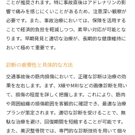
ことが推奨されます。特に事故直後はアドレナリンの影
事故治療で筋肉損傷を治す！効果的なリハビリ
響で痛みを感じにくいことがあるため、注意深い観察が
方法
必要です。また、事故治療においては、保険を活用する
リハビリテーションの開始時期
ことで経済的負担を軽減しつつ、素早い対応が可能とな
個々の損傷に応じたプログラム
ります。早期発見と適切な治療が、長期的な健康維持に
おいて極めて重要です。
リハビリにおける目標設定の重要性
日常生活でのリハビリの取り入れ方
診断の重要性と具体的な方法
継続的なリハビリがもたらす効果
交通事故後の筋肉損傷において、正確な診断は治療の効
患者と専門家のコミュニケーション
果を左右します。まず、X線やMRIなどの画像診断を用い
事故後の筋肉損傷を見逃さない！治療の適切な
て、損傷の程度を詳しく把握します。これにより、筋肉
ステップ
や周囲組織の損傷範囲を客観的に確認でき、最適な治療
初期診断後の具体的な治療プロセス
プランが策定されます。適切な診断を受けることで、無
治療計画の重要性と作成方法
駄な治療を避け、回復期間を短縮することが可能です。
治療中の注意点と対策
また、美沢整骨院では、専門的な診断技術を用いて個々