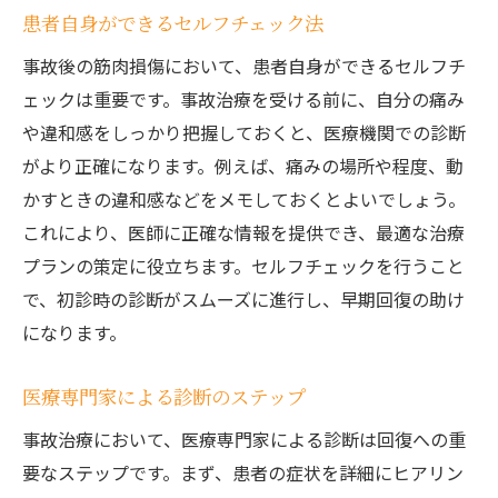
患者自身ができるセルフチェック法
事故治療における総合的アプローチ
事故後の筋肉損傷において、患者自身ができるセルフチ
治療とリハビリのバランス
ェックは重要です。事故治療を受ける前に、自分の痛み
心身の健康を考慮した治療法
や違和感をしっかり把握しておくと、医療機関での診断
患者の積極的な参加の奨励
がより正確になります。例えば、痛みの場所や程度、動
継続的な改善を目指すアプローチ
かすときの違和感などをメモしておくとよいでしょう。
交通事故治療での筋肉損傷回復に向けた具体的
これにより、医師に正確な情報を提供でき、最適な治療
なアプローチ
プランの策定に役立ちます。セルフチェックを行うこと
症状に応じた治療法の選択
で、初診時の診断がスムーズに進行し、早期回復の助け
になります。
具体的なリハビリテーションのプロセス
治療の進捗確認と調整
医療専門家による診断のステップ
患者のライフスタイルに応じたアプローチ
事故治療において、医療専門家による診断は回復への重
専門家のサポートとその重要性
要なステップです。まず、患者の症状を詳細にヒアリン
回復速度を上げるためのヒント