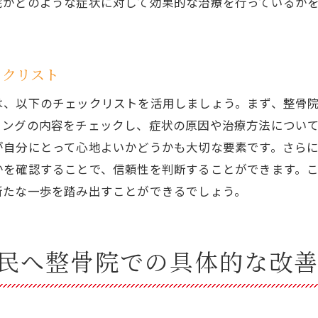
院がどのような症状に対して効果的な治療を行っているか
電気療法を用いた筋肉の緊張緩和
東洋医学と西洋医学の融合による痛み改善
全体のバランスを整える北広島市の整骨院選びのポイント
ックリスト
体全体の調和を重視した整骨院の選び方
は、以下のチェックリストを活用しましょう。まず、整骨
整骨院での姿勢診断と改善方法
リングの内容をチェックし、症状の原因や治療方法につい
生活習慣に合わせた全身治療の重要性
が自分にとって心地よいかどうかも大切な要素です。さら
整骨院でのバランスチェックの流れ
かを確認することで、信頼性を判断することができます。
体のバランスを整えるためのケアプラン
新たな一歩を踏み出すことができるでしょう。
北広島市の整骨院でのホリスティックアプローチ
骨院での治療を最大限に生かすための北広島市民へのアド
民へ整骨院での具体的な改
整骨院での治療効果を高めるための心得
治療後のセルフケア方法とその重要性
整骨院での治療の効果を持続させる習慣