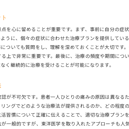
最新の整骨技術を活用した痛み改善法
ント
電気療法と超音波治療の進化
意点を心に留めることが重要です。まず、事前に自分の症
3Dスキャニングを使った精密評価技術
のように、個々の症状に合わせた治療プランを提供してい
体幹トレーニングを取り入れたリハビリ法
器についても質問をし、理解を深めておくことが大切です
最新技術を用いた痛みの根本改善
する上で非常に重要です。最後に、治療の頻度や期間につ
北広島市の整骨院が導入する新しい治療機器
理なく継続的に治療を受けることが可能になります。
活の質を向上させるための整骨院の痛み改善アプローチ
整骨院での痛み管理と生活改善の提案
法
日常生活における痛みの軽減策
確認が不可欠です。患者一人ひとりの痛みの原因は異なる
慢性的な痛みを防ぐための予防法
セリングでどのような治療法が提供されるのか、どの程度
整骨院が提供する生活改善のためのサポート
生活習慣について正確に伝えることで、適切な治療プラン
日常動作の見直しによる痛みの軽減
法が一般的ですが、東洋医学を取り入れたアプローチも人