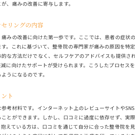
健康な生活習慣を整骨院で身につける
とが、痛みの改善に寄与します。
みからの解放北広島市整骨院が提案する効果的な治療法
整骨院での一人ひとりに合った治療プラン
ンセリングの内容
痛みの種類に応じた治療方法の選択肢
、痛みの改善に向けた第一歩です。ここでは、患者の症状
整骨院が行う痛み緩和手技の紹介
ます。これに基づいて、整骨院の専門家が痛みの原因を特
痛みの原因を特定するためのアプローチ
体的な方法だけでなく、セルフケアのアドバイスも提供さ
長期的な痛み改善のための治療戦略
軽減に向けたサポートが受けられます。こうしたプロセス
るようになるのです。
整骨院での効果的なリラクゼーション法
気療法と東洋医学の融合北広島市整骨院の痛み改善法
イント
電気療法の仕組みとその効果
東洋医学を取り入れた全身バランス調整
参考材料です。インターネット上のレビューサイトやSN
整骨院での針治療のメリット
ることができます。しかし、口コミに過度に依存せず、実
を抱えている方は、口コミを通じて自分に合った整骨院を
カッピングで体の巡りを改善する方法