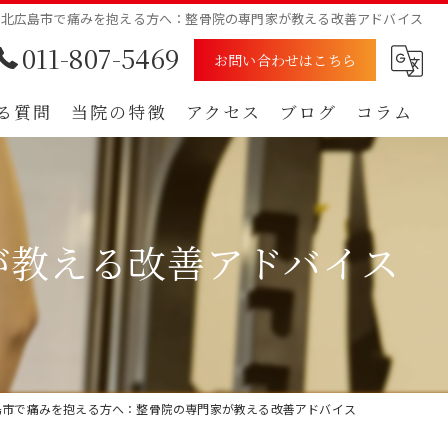
北広島市で痛みを抱える方へ：整骨院の専門家が教える改善アドバイス
011-807-5469
お問い合わせはこちら
る質問
当院の特徴
アクセス
ブログ
コラム
むち打ち
漫画特集
腰痛
が教える改善アドバイス
肩
痺れ
自賠責保険
島市で痛みを抱える方へ：整骨院の専門家が教える改善アドバイス