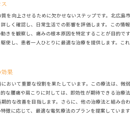
セス
回復を促進するための食事と栄養管理
整骨院での治療を支える心の健康
の質を向上させるために欠かせないステップです。北広島
を詳しく確認し、日常生活での影響を評価します。この情
コミュニケーションを大切にする治療の進め方
の動きを観察し、痛みの根本原因を特定することが目的で
を駆使し、患者一人ひとりに最適な治療を提供します。こ
の効果
善において重要な役割を果たしています。この療法は、微
性的な腰痛や肩こりに対しては、即効性が期待できる治療
長期的な改善を目指します。さらに、他の治療法と組み合
の特徴に応じて、最適な電気療法のプランを提案していま