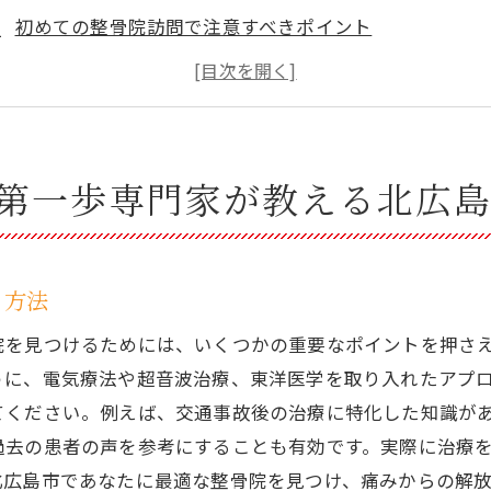
初めての整骨院訪問で注意すべきポイント
整骨院選びで重要な治療方針の確認方法
北広島市の整骨院が提供する初回カウンセリングの内容
整骨院の口コミと実績を参考にするポイント
自分に合った整骨院を選ぶためのチェックリスト
第一歩専門家が教える北広
みを抱える北広島市民へ整骨院での具体的な改善法
整骨院で行う痛みの評価と診断のプロセス
北広島市の整骨院が提供する電気療法の効果
る方法
超音波治療で痛みを和らげる方法
院を見つけるためには、いくつかの重要なポイントを押さ
東洋医学を取り入れた治療法の紹介
うに、電気療法や超音波治療、東洋医学を取り入れたアプ
整骨院での回復プランの立て方
てください。例えば、交通事故後の治療に特化した知識が
過去の患者の声を参考にすることも有効です。実際に治療
痛みの原因に合わせた個別治療の重要性
北広島市であなたに最適な整骨院を見つけ、痛みからの解
広島市整骨院が推奨する痛み改善のための最新技術