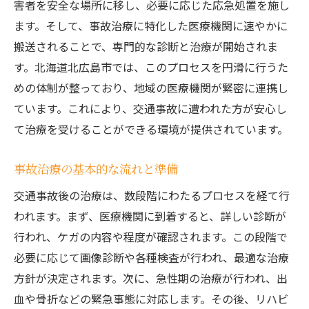
害者を安全な場所に移し、必要に応じた応急処置を施し
地域医療の選び方交通事故後の安心サポートを
ます。そして、事故治療に特化した医療機関に速やかに
受けるために
搬送されることで、専門的な診断と治療が開始されま
信頼できる医療機関の選び方
す。北海道北広島市では、このプロセスを円滑に行うた
口コミや評判の活用法
めの体制が整っており、地域の医療機関が緊密に連携し
ています。これにより、交通事故に遭われた方が安心し
専門医の見つけ方とその重要性
て治療を受けることができる環境が提供されています。
地域の医療ネットワークの活用
事故治療に特化した施設の選定方法
事故治療の基本的な流れと準備
医療費の見積もりと保険の利用
交通事故後の治療は、数段階にわたるプロセスを経て行
事故治療の最新トレンドと北広島市の医療機関
われます。まず、医療機関に到着すると、詳しい診断が
の取り組み
行われ、ケガの内容や程度が確認されます。この段階で
新しい治療法とその効果
必要に応じて画像診断や各種検査が行われ、最適な治療
個別化治療プランの実践例
方針が決定されます。次に、急性期の治療が行われ、出
地域医療機関による技術革新の紹介
血や骨折などの緊急事態に対応します。その後、リハビ