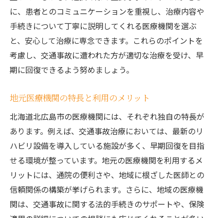
保険請求の手続きはどうする？
に、患者とのコミュニケーションを重視し、治療内容や
治療に関する費用はどのくらい？
手続きについて丁寧に説明してくれる医療機関を選ぶ
治療期間はどのくらいかかる？
と、安心して治療に専念できます。これらのポイントを
リハビリはどのように進めるべき？
考慮し、交通事故に遭われた方が適切な治療を受け、早
交通事故による後遺症の対策は？
期に回復できるよう努めましょう。
安心して治療を受けるための医療機関選択のポ
地元医療機関の特長と利用のメリット
イント
医療機関選びのチェックポイント
北海道北広島市の医療機関には、それぞれ独自の特長が
あります。例えば、交通事故治療においては、最新のリ
患者として適切な質問方法
ハビリ設備を導入している施設が多く、早期回復を目指
医療スタッフとのコミュニケーションの取
せる環境が整っています。地元の医療機関を利用するメ
り方
リットには、通院の便利さや、地域に根ざした医師との
治療方針の確認と納得の重要性
信頼関係の構築が挙げられます。さらに、地域の医療機
セカンドオピニオンの活用方法
関は、交通事故に関する法的手続きのサポートや、保険
医療機関の安全基準とその確認方法