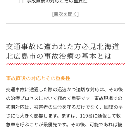
事故直後の対応とその重要性
事故治療の基本的な流れと準備
医療機関の選び方とそのポイント
地元医療機関の特長と利用のメリット
事故後の心理ケアの重要性
交通事故に遭われた方必見北海道
事故治療における法的手続きの基本
北広島市の事故治療の基本とは
迅速対応がカギ北海道北広島市での事故治療プ
ロセスを解説
事故直後の対応とその重要性
緊急時の連絡先とその役割
初診時に必要な情報と書類
交通事故に遭遇した際の迅速かつ適切な対応は、その後
の治療プロセスにおいて極めて重要です。事故現場での
治療ステップ毎のポイント解説
初期対応は、被害者の生命を守るだけでなく、回復の早
迅速な対応が回復に与える影響
さにも大きく影響します。まずは、119番に通報して救
地元の救急医療体制の紹介
急車を呼ぶことが最優先です。その後、可能であれば被
治療プロセスにおける家族の役割