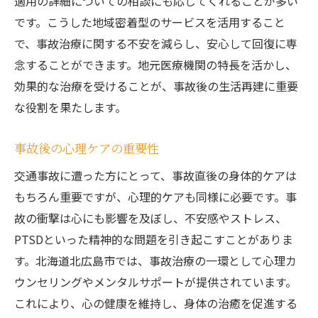
適用の詳細についての相談にも応じてくれることが多い
北海道北広島市で安心できる事故治療環境を整
です。こうした地域密着型のサービスを活用すること
えるために
で、事故治療に関する不安を減らし、安心して回復に専
地域の医療資源の有効活用
念することができます。地元医療機関の特長を活かし、
事故治療ネットワークの構築
効果的な治療を受けることが、事故後の生活再建に重要
な役割を果たします。
医療従事者の継続的な研修プログラム
患者サポート体制の改善事例
事故後の心理ケアの重要性
地元コミュニティの協力による治療促進
交通事故に遭った方にとって、事故直後の身体的ケアは
将来の事故治療への備え方
もちろん重要ですが、心理的ケアも同様に必要です。事
故の衝撃は心にも影響を及ぼし、不安感やストレス、
PTSDといった精神的な問題を引き起こすことがありま
す。北海道北広島市では、事故治療の一環として心理カ
ウンセリングやメンタルサポートが提供されています。
これにより、心の健康を維持し、身体の治癒を促進する