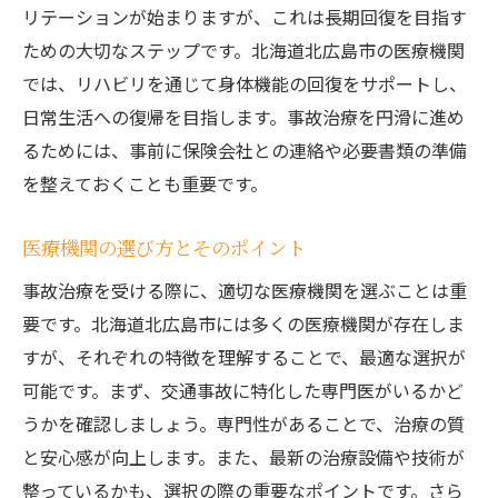
患者支援プログラムの最新情報
リテーションが始まりますが、これは長期回復を目指す
ための大切なステップです。北海道北広島市の医療機関
北広島市における医療教育の取り組み
では、リハビリを通じて身体機能の回復をサポートし、
地域連携の強化による治療改善の事例
日常生活への復帰を目指します。事故治療を円滑に進め
リハビリでの回復を加速事故後のケア方法をし
るためには、事前に保険会社との連絡や必要書類の準備
っかりと学ぶ
を整えておくことも重要です。
リハビリ開始のタイミングとその重要性
効果的なリハビリメニューの選び方
医療機関の選び方とそのポイント
日常生活におけるリハビリの実践法
事故治療を受ける際に、適切な医療機関を選ぶことは重
専門家によるサポートの活用方法
要です。北海道北広島市には多くの医療機関が存在しま
リハビリ中のメンタルケアのポイント
すが、それぞれの特徴を理解することで、最適な選択が
リハビリ後の健康管理方法
可能です。まず、交通事故に特化した専門医がいるかど
うかを確認しましょう。専門性があることで、治療の質
FAQ:交通事故に関するよくある質問とその回答
と安心感が向上します。また、最新の治療設備や技術が
事故直後に取るべき行動は？
整っているかも、選択の際の重要なポイントです。さら