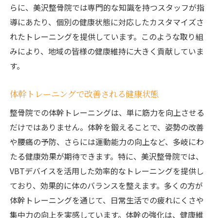
らに、美沢整骨院では専門的な知識を持つスタッフが指
トレーニング効果を最大限に引き出すため
導にあたり、個別の健康状態に対応したカスタマイズさ
のヒント
れたトレーニングを提供しています。このような取り組
整骨院でのトレーニングサポート体制
みにより、地域の皆様の健康維持に大きく貢献していま
整骨院のVBTデバイスで効率的に体幹を鍛える
す。
方法
VBTデバイスを使用した効果的なエクササ
体幹トレーニングで改善される健康状態
イズ
整骨院での体幹トレーニングは、単に筋力を向上させる
整骨院でのトレーニングスケジュールの組
だけではありません。体幹を鍛えることで、姿勢の改善
み方
や腰痛の予防、さらには運動能力の向上など、多岐にわ
トレーニング前後のストレッチとその重要
たる健康効果が期待できます。特に、美沢整骨院では、
性
VBTデバイスを活用した効率的なトレーニングを提供し
筋力アップのための最適な負荷設定
ており、効果的に体のバランスを整えます。多くの方が
トレーニング中に気をつけるべきポイント
体幹トレーニングを通じて、日常生活での疲れにくさや
継続的なトレーニングの習慣化の秘訣
集中力の向上を実感しています。体幹の強化は、健康維