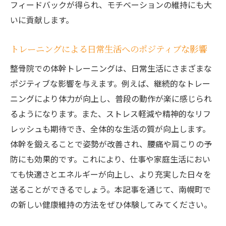
トレーニング後の身体的変化とその測定
フィードバックが得られ、モチベーションの維持にも大
体幹トレーニングがもたらす免疫力の向上
いに貢献します。
バランス改善により防げる日常のケガ
トレーニングによる日常生活へのポジティブな影響
整骨院のトレーニングで得られる自信と満
整骨院での体幹トレーニングは、日常生活にさまざまな
足感
ポジティブな影響を与えます。例えば、継続的なトレー
持続的なトレーニングがもたらす心理的安
ニングにより体力が向上し、普段の動作が楽に感じられ
定
るようになります。また、ストレス軽減や精神的なリフ
南幌町の整骨院で始めるVBTデバイスを用いた
レッシュも期待でき、全体的な生活の質が向上します。
体幹トレーニング
体幹を鍛えることで姿勢が改善され、腰痛や肩こりの予
南幌町でのVBTトレーニングプログラムの
防にも効果的です。これにより、仕事や家庭生活におい
紹介
ても快適さとエネルギーが向上し、より充実した日々を
初めての方でも安心して始められるトレー
送ることができるでしょう。本記事を通じて、南幌町で
ニング
の新しい健康維持の方法をぜひ体験してみてください。
トレーニングの流れとその準備