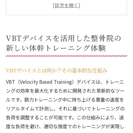
み
整骨院でのVBTトレーニングの効果とメリ
ット
体幹トレーニングで改善される健康状態
VBTデバイスを活用した整骨院の
個々のニーズに応じたカスタマイズされた
新しい体幹トレーニング体験
アプローチ
効率的なトレーニングプログラムの導入事
例
VBTデバイスとは何か？その基本的な仕組み
トレーニングによる日常生活へのポジティ
VBT（Velocity Based Training）デバイスは、トレーニ
ブな影響
ングの効率を最大化するために開発された革新的なツー
整骨院で体幹を強化するための革新的なVBTト
ルです。筋力トレーニング中に持ち上げる重量の速度を
レーニング
リアルタイムで計測し、それに基づいてトレーニングの
革新的なVBTトレーニングの特徴
負荷を調整することが可能です。この仕組みにより、過
体幹強化が持つ全身への影響
度な負荷を避け、適切な強度でのトレーニングが実現し