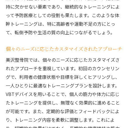
持に欠かせない要素であり、継続的なトレーニングによ
体幹強化に役立つ整骨院のトレーニングの魅力
って予防医療としての役割も果たします。このような体
と効果
幹トレーニングは、特に高齢者や運動不足の方にとっ
整骨院で受けることができる専門的な指導
て、転倒予防や生活の質の向上につながるでしょう。
体幹強化がもたらすスポーツパフォーマン
スの向上
個々のニーズに応じたカスタマイズされたアプローチ
トレーニングによる姿勢改善とその効果
美沢整骨院では、個々のニーズに応じたカスタマイズさ
整骨院のトレーニングで得られる心理的な
れたアプローチを重視しています。初回のカウンセリン
メリット
グで、利用者の健康状態や目標を詳しくヒアリングし、
体幹トレーニングで得られる持続的な健康
一人ひとりに最適なトレーニングプランを設計します。
効果
VBTデバイスを用いることで、個人の筋力や体力に応じ
整骨院のトレーニングがもたらす日常生活
たトレーニングを提供し、無理なく効果的に進めること
の質の向上
が可能です。また、定期的な評価とフィードバックによ
VBTデバイスで整骨院が提供する体幹トレーニ
り、トレーニング内容を柔軟に調整します。これによ
ングの意義