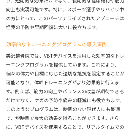
り、短期的な効果だけでなく、長期的な健康維持や筋力
地域の健康促進における整骨院の役割
向上も実現可能です。特に、スポーツ選手やリハビリ中
の方にとって、このパーソナライズされたアプローチは
VBTデバイスを用いた科学的根拠に基づく
怪我の予防や早期回復に大いに役立ちます。
トレーニング
整骨院のトレーニングが支えるコミュニテ
効率的なトレーニングプログラムの導入事例
ィの健康
美沢整骨院では、VBTデバイスを活用した効率的なトレ
医療とフィットネスの融合による新たなア
ーニングプログラムを提供しています。これにより、
プローチ
個々の体力や目標に応じた適切な抵抗を設定することが
整骨院が提案する持続可能な健康維持方法
可能となり、体幹トレーニングがより効果的に行えま
地域社会における整骨院のトレーニングの
す。例えば、筋力の向上やバランスの改善が期待できる
重要性
だけでなく、ケガの予防や痛みの軽減にも役立ちます。
整骨院のVBTトレーニングで実感する体幹強化
このようなプログラムは、時間のない現代人にも最適
の効果
で、短時間で最大の効果を得ることができます。さら
実際に感じる体力とバランスの向上
に、VBTデバイスを使用することで、リアルタイムでの