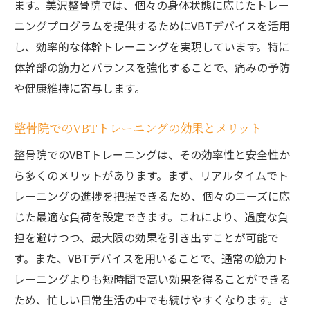
ます。美沢整骨院では、個々の身体状態に応じたトレー
整骨院で提供する安全なトレーニング環境
ニングプログラムを提供するためにVBTデバイスを活用
トレーニングの進行状況を追跡する方法
し、効率的な体幹トレーニングを実現しています。特に
整骨院が推奨するトレーニング頻度
体幹部の筋力とバランスを強化することで、痛みの予防
体幹トレーニングで期待できる具体的な成
や健康維持に寄与します。
果
南幌町整骨院でVBTデバイスを使った体幹トレ
整骨院でのVBTトレーニングの効果とメリット
ーニングとは
整骨院でのVBTトレーニングは、その効率性と安全性か
南幌町の整骨院での体幹トレーニングの流
ら多くのメリットがあります。まず、リアルタイムでト
れ
レーニングの進捗を把握できるため、個々のニーズに応
VBTデバイスが提供するリアルタイムフィ
じた最適な負荷を設定できます。これにより、過度な負
ードバック
担を避けつつ、最大限の効果を引き出すことが可能で
遠隔地からも参加可能なトレーニングプラ
す。また、VBTデバイスを用いることで、通常の筋力ト
ン
レーニングよりも短時間で高い効果を得ることができる
南幌町での体幹トレーニング参加者の声
ため、忙しい日常生活の中でも続けやすくなります。さ