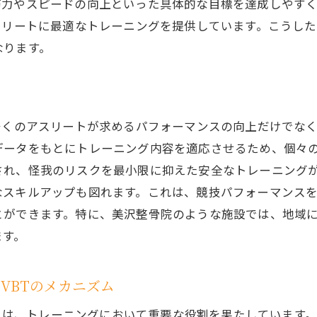
筋力やスピードの向上といった具体的な目標を達成しやす
Tプログラムの具体的な効果とは
スリートに最適なトレーニングを提供しています。こうし
整骨院のVBTプログラムの特徴
なります。
者の声から見るプログラムの魅力
別にカスタマイズされたVBTの提供
グラムの成果を最大限に引き出す方法
多くのアスリートが求めるパフォーマンスの向上だけでなく
Tと他のトレーニング方法との違い
データをもとにトレーニング内容を適応させるため、個々
れ、怪我のリスクを最小限に抑えた安全なトレーニングが
パフォーマンス向上に効果的な整骨院のトレーニング方法
なスキルアップも図れます。これは、競技パフォーマンス
院でのトレーニングの流れと内容
とができます。特に、美沢整骨院のような施設では、地域
ォーマンス向上に必要な要素とは
ます。
と柔軟性を高めるためのアプローチ
院のトレーニングで見える成果
VBTのメカニズム
的根拠に基づくトレーニング実践
ing）のメカニズムは、トレーニングにおいて重要な役割を果たして