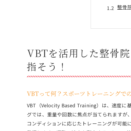
整骨
スポ
整骨院
VB
スポ
VBTを活用した整骨
北海道夕
指そう！
地域
スポ
整骨
VBTって何？スポーツトレーニングで
トレ
VBT（Velocity Based Train
長沼
グでは、重量や回数に焦点が当てられますが、
地域
コンディションに応じたトレーニングが可能に
美沢整骨