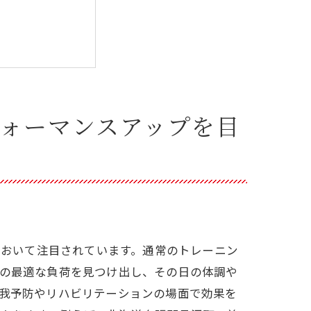
フォーマンスアップを目
れる理由とは？
ス向上において注目されています。通常のトレーニン
身の最適な負荷を見つけ出し、その日の体調や
怪我予防やリハビリテーションの場面で効果を