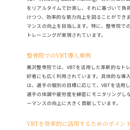
個々
をリアルタイムで計測し、それに基づいて負
VBTで
けつつ、効率的な筋力向上を図ることができま
安全
マンスの向上を目指します。特に、整骨院での
効果
トレーニングが実現されています。
専門
怪我
整骨院でのVBT導入事例
定期
美沢整骨院では、VBTを活用した革新的なト
個別
好者にも広く利用されています。具体的な導
スポーツ
は、選手の個別の目標に応じて、VBTを活用
トレ
選手の体調や疲労度を綿密にモニタリングしな
整骨
ーマンスの向上に大きく貢献しています。
怪我
VBTを効率的に活用するためのポイン
柔軟