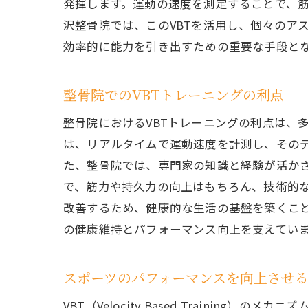
発揮します。運動の速度を測定することで、
VB
沢整骨院では、このVBTを活用し、個々のア
美沢
効率的に能力を引き出すための重要な手段と
利用
整骨院でのVBTトレーニングの利点
競技
プロ
整骨院におけるVBTトレーニングの利点は、
VB
は、リアルタイムで運動速度を計測し、その
た、整骨院では、専門家の知識と経験が活かさ
スポーツ
で、筋力や持久力の向上はもちろん、技術的
整骨
改善するため、健康的な生活の基盤を築くこ
パフ
の健康維持とパフォーマンス向上を支えてい
筋力
整骨
スポーツのパフォーマンスを向上させる
科学
VBT（Velocity Based Train