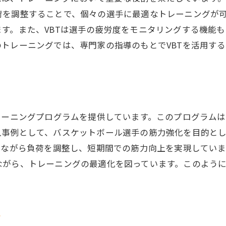
のニーズに合わせたプログラム設計
荷を調整することで、個々の選手に最適なトレーニングが
の整骨院トレーニングが安全で効果的な理由を解説
す。また、VBTは選手の疲労度をモニタリングする機能
性を重視したVBTトレーニングの特徴
トレーニングでは、専門家の指導のもとでVBTを活用す
を最大化するための負荷調整法
家による的確な指導の重要性
の予防に役立つトレーニングアプローチ
的な評価とフィードバックの実施
レーニングプログラムを提供しています。このプログラム
の身体能力に応じたプログラム設計
入事例として、バスケットボール選手の筋力強化を目的と
を楽しむために整骨院トレーニングで怪我を防ぐ方法
しながら負荷を調整し、短期間での筋力向上を実現してい
ーニング前のウォームアップの重要性
がら、トレーニングの最適化を図っています。このように
院でのリハビリテーションの役割
予防のための筋力トレーニング
ト
性を高めるストレッチメニュー