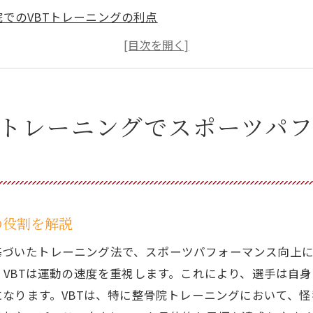
院でのVBTトレーニングの利点
ーツのパフォーマンスを向上させるVBTのメカニズム
でのVBT導入事例
Tを効率的に活用するためのポイント
ーツ選手にとってのVBTの重要性
院トレーニングでスポーツパ
張郡長沼町で整骨院トレーニングがスポーツ愛好者に選ば
密着型の整骨院トレーニングとは
ーツ愛好者にとっての整骨院の役割
院で提供されるトレーニングの特色
の役割を解説
ーナーの経験と実績が信頼の理由
ing）は、速度に基づいたトレーニング法で、スポーツパフォーマン
町のスポーツ文化と整骨院の関係
VBTは運動の速度を重視します。これにより、選手は自
スポーツイベントと整骨院の関わり
なります。VBTは、特に整骨院トレーニングにおいて、
院が提供するVBTプログラムの効果とその魅力に迫る