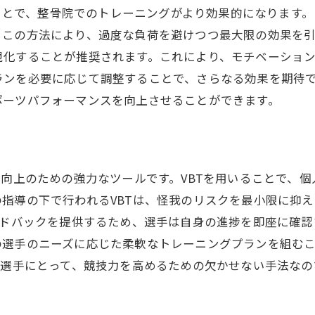
管理と休息の重要性
ng）を活用することで、整骨院でのトレーニングがより効果的にな
院でのコンディショニング方法
。この方法により、過度な負荷を避けつつ最大限の効果を
視化することが推奨されます。これにより、モチベーショ
わせたVBTプログラムで筋力と技術を磨く秘訣
ンを必要に応じて調整することで、さらなる効果を期待で
Tプログラムのパーソナライズの方法
ポーツパフォーマンスを向上させることができます。
設定と達成に向けたステップ
向上を支えるトレーニングメニュー
ードバックを活かしたトレーニングの改善
ス向上のための強力なツールです。VBTを用いることで、
ベーションを維持するための取り組み
指導の下で行われるVBTは、怪我のリスクを最小限に抑
グラムの持続可能性を高める工夫
ードバックを提供するため、選手は自身の進捗を即座に確
整骨院トレーニングでスポーツライフをより充実させよう
の選手のニーズに応じた柔軟なトレーニングプランを組む
院トレーニングで得られる健康的な効果
ツ選手にとって、競技力を高めるための欠かせない手法なの
ーツと整骨院の相乗効果を探る
コミュニティとのつながりを深める