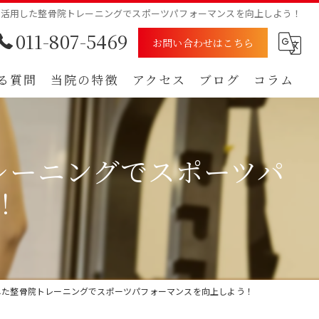
を活用した整骨院トレーニングでスポーツパフォーマンスを向上しよう！
011-807-5469
お問い合わせはこちら
る質問
当院の特徴
アクセス
ブログ
コラム
むち打ち
漫画特集
レーニングでスポーツパ
腰痛
！
肩
痺れ
自賠責保険
した整骨院トレーニングでスポーツパフォーマンスを向上しよう！