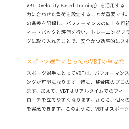
疲労
VBT（Velocity Based Traini
整骨
力に合わせた負荷を設定することが重要です
の進捗を記録し、パフォーマンスの向上を可
個々に合
ィードバックと評価を行い、トレーニングプラ
VB
グに取り入れることで、安全かつ効率的にス
目標
技術
スポーツ選手にとってのVBTの重要性
フィ
スポーツ選手にとってVBTは、パフォーマン
モチ
ングが可能になります。特に、整骨院のプロの
プロ
ます。加えて、VBTはリアルタイムでのフィ
長沼町の
ローチを立てやすくなります。さらに、個々
整骨
を実感できます。このように、VBTはスポー
スポ
地域