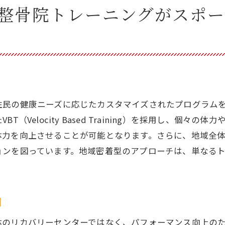
整骨院トレーニングがスポー
院が提供する総合的なサポート
ーツイベント参加のための準備
院トレーニングを日常に取り入れる方法
住民の健康ニーズに応じたカスタマイズされたプログラム
（Velocity Based Training）を採用し、個々
体力を向上させることが可能となります。さらに、地域全
ョンを図っています。地域密着型のアプローチは、単なる
割
体のリカバリーセンターではなく、パフォーマンス向上の