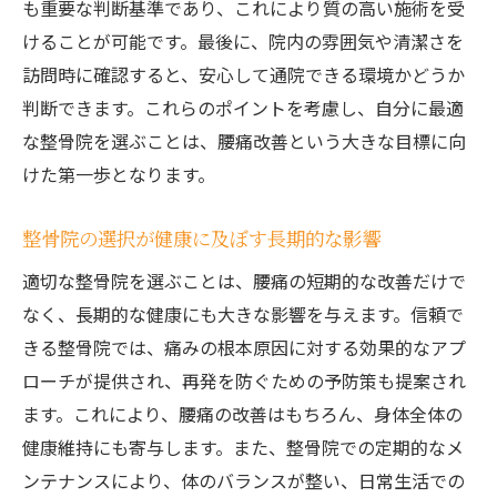
も重要な判断基準であり、これにより質の高い施術を受
療例
けることが可能です。最後に、院内の雰囲気や清潔さを
整骨院での治療実例とその結果
訪問時に確認すると、安心して通院できる環境かどうか
成功した腰痛治療の具体例
判断できます。これらのポイントを考慮し、自分に最適
整骨院での治療事例から学ぶ
な整骨院を選ぶことは、腰痛改善という大きな目標に向
けた第一歩となります。
腰痛改善に成功した患者の声
整骨院での治療で得られた改善結果
整骨院の選択が健康に及ぼす長期的な影響
実際の治療を通じて得られる知見
適切な整骨院を選ぶことは、腰痛の短期的な改善だけで
なく、長期的な健康にも大きな影響を与えます。信頼で
きる整骨院では、痛みの根本原因に対する効果的なアプ
ローチが提供され、再発を防ぐための予防策も提案され
ます。これにより、腰痛の改善はもちろん、身体全体の
健康維持にも寄与します。また、整骨院での定期的なメ
ンテナンスにより、体のバランスが整い、日常生活での