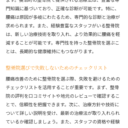
門知識に基づいており、正確な診断が可能です。特に、
治療方針の確認が重要な理由
腰痛は原因が多岐にわたるため、専門的な診断と治療が
整骨院選びにおける費用の考慮
求められます。また、経験豊富なスタッフがいる整骨院
整骨院の設備と環境が治療に与える影響
は、新しい治療技術を取り入れ、より効果的に腰痛を軽
信頼できる整骨院の特徴
減することが可能です。専門性を持った整骨院を選ぶこ
整骨院選びでの注意点
とは、長期的な健康維持にもつながります。
整骨院での腰痛治療がもたらす生活の質の向上
腰痛治療が生活に与えるポジティブな影響
整骨院選びで失敗しないためのチェックリスト
整骨院での治療後の生活改善の事例
腰痛改善のために整骨院を選ぶ際、失敗を避けるための
日常生活における腰痛の軽減効果
チェックリストを活用することが重要です。まず、整骨
院の評判を口コミサイトや地元のレビューで確認するこ
整骨院での治療が仕事に与える影響
とで、信頼性を把握できます。次に、治療方針や技術に
腰痛改善がもたらす心の安定
ついて詳しい説明を受け、最新の治療法が取り入れられ
整骨院での治療による生活の質向上
ているか確認しましょう。また、スタッフの資格や経験
長沼町の整骨院が提供する腰痛改善の実際の治