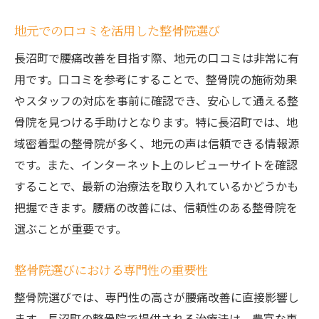
最新治療法における革新技術
腰痛改善を助ける新技術の導入
地元での口コミを活用した整骨院選び
整骨院での治療法の進化
長沼町で腰痛改善を目指す際、地元の口コミは非常に有
腰痛治療法の未来展望
用です。口コミを参考にすることで、整骨院の施術効果
やスタッフの対応を事前に確認でき、安心して通える整
整骨院での治療で腰痛を効果的に改善するには
骨院を見つける手助けとなります。特に長沼町では、地
整骨院での治療プランの重要性
域密着型の整骨院が多く、地元の声は信頼できる情報源
治療効果を最大限に引き出す方法
です。また、インターネット上のレビューサイトを確認
整骨院での治療後のセルフケア
することで、最新の治療法を取り入れているかどうかも
治療の効果を持続させるためのコツ
把握できます。腰痛の改善には、信頼性のある整骨院を
整骨院での治療による痛みの緩和
選ぶことが重要です。
腰痛改善に向けた治療の進め方
整骨院選びにおける専門性の重要性
腰痛に悩む方のための整骨院選びで気をつける
ポイント
整骨院選びでは、専門性の高さが腰痛改善に直接影響し
整骨院選びで失敗しないためのアドバイス
ます。長沼町の整骨院で提供される治療法は、豊富な専