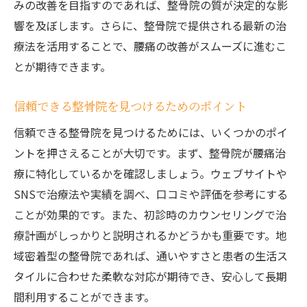
みの改善を目指すのであれば、整骨院の質が決定的な影
腰痛改善のカギは整骨院での正確な診断と効果
響を及ぼします。さらに、整骨院で提供される最新の治
的治療
療法を活用することで、腰痛の改善がスムーズに進むこ
整骨院での診断技術の進化
とが期待できます。
治療法の選択が腰痛改善に与える効果
信頼できる整骨院を見つけるためのポイント
整骨院での治療がもたらす痛みの軽減
腰痛治療における最新技術の適用例
信頼できる整骨院を見つけるためには、いくつかのポイ
ントを押さえることが大切です。まず、整骨院が腰痛治
整骨院での個別プランの重要性
療に特化しているかを確認しましょう。ウェブサイトや
腰痛治療の効果を高めるための整骨院の役
SNSで治療法や実績を調べ、口コミや評価を参考にする
割
ことが効果的です。また、初診時のカウンセリングで治
長沼町の整骨院で提供される最新の腰痛治療法
療計画がしっかりと説明されるかどうかも重要です。地
を探る
域密着型の整骨院であれば、通いやすさと患者の生活ス
最新の腰痛治療法とは
タイルに合わせた柔軟な対応が期待でき、安心して長期
整骨院での治療法の選択基準
間利用することができます。