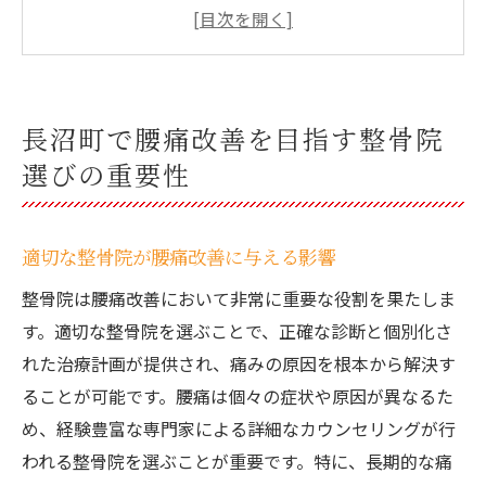
ト
地元での口コミを活用した整骨院選び
整骨院選びにおける専門性の重要性
整骨院選びで失敗しないためのチェックリ
長沼町で腰痛改善を目指す整骨院
スト
選びの重要性
整骨院の選択が健康に及ぼす長期的な影響
整骨院での腰痛診断が生活の質に与える影響と
は
適切な整骨院が腰痛改善に与える影響
正確な診断がもたらす腰痛改善効果
整骨院は腰痛改善において非常に重要な役割を果たしま
診断の違いが生活の質に与える影響
す。適切な整骨院を選ぶことで、正確な診断と個別化さ
れた治療計画が提供され、痛みの原因を根本から解決す
腰痛診断における重要なプロセス
ることが可能です。腰痛は個々の症状や原因が異なるた
診断の精度が治療効果に与える影響
め、経験豊富な専門家による詳細なカウンセリングが行
整骨院での診断が健康に与える恩恵
われる整骨院を選ぶことが重要です。特に、長期的な痛
整骨院での診断後の生活改善のステップ