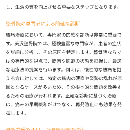
電気治療とその腰痛治療への応用
し、生活の質を向上させる重要なステップとなります。
腰痛の再発防止を目指す生活習慣改善
整骨院の専門家による的確な診断
長沼町の整骨院で腰痛を和らげるためのサポー
ト
腰痛治療において、専門家の的確な診断は非常に重要で
整骨院でのカウンセリングとケアプラン
す。美沢整骨院では、経験豊富な専門家が、患者の症状
を詳細に分析し、その原因を特定します。整骨院ならで
腰痛改善を支えるサポートスタッフの役割
はの専門的な視点で、筋肉や関節の状態を把握し、最適
家庭でのセルフケア指導とサポート
な治療法の提案を行います。例えば、慢性的な腰痛を抱
整骨院での患者教育プログラムの提供
える方に対しては、特定の筋肉の硬直や姿勢の乱れが原
腰痛に関する正しい情報提供の重要性
因となるケースが多いため、その根本的な問題を改善す
患者と整骨院の信頼関係構築法
るための治療が行われます。正確な診断に基づく治療
腰痛改善を目指す整骨院での具体的な治療体験
は、痛みの早期緩和だけでなく、再発防止にも効果を発
整骨院での個別治療プログラムの実例
揮します。
腰痛患者の声から学ぶ治療効果
最新設備を活用した腰痛治療の進化