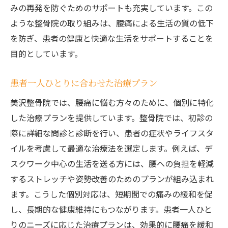
みの再発を防ぐためのサポートも充実しています。この
長沼町で信頼できる整骨院を選ぶためのポイン
ような整骨院の取り組みは、腰痛による生活の質の低下
ト
を防ぎ、患者の健康と快適な生活をサポートすることを
整骨院選びで重視すべき基準とは
目的としています。
口コミと評判から見た整骨院の選び方
施術内容と治療方針の確認方法
患者一人ひとりに合わせた治療プラン
整骨院の設備と技術水準のチェック
美沢整骨院では、腰痛に悩む方々のために、個別に特化
初回相談で確認すべきポイント
した治療プランを提供しています。整骨院では、初診の
長沼町の整骨院での実際の治療体験談
際に詳細な問診と診断を行い、患者の症状やライフスタ
イルを考慮して最適な治療法を選定します。例えば、デ
整骨院で腰痛を克服するための効果的な治療法
スクワーク中心の生活を送る方には、腰への負担を軽減
腰痛改善に効果的なマッサージ技術
するストレッチや姿勢改善のためのプランが組み込まれ
正しい姿勢と動作を学ぶ姿勢指導
ます。こうした個別対応は、短期間での痛みの緩和を促
整骨院での運動療法とその効果
し、長期的な健康維持にもつながります。患者一人ひと
痛みを和らげるための温熱療法
りのニーズに応じた治療プランは、効果的に腰痛を緩和