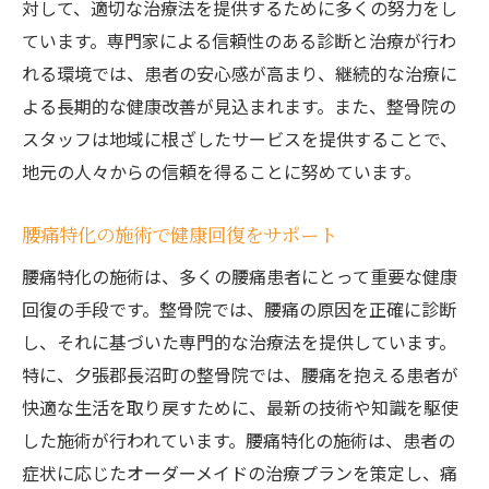
対して、適切な治療法を提供するために多くの努力をし
整骨院での検査と診断の流れ
ています。専門家による信頼性のある診断と治療が行わ
れる環境では、患者の安心感が高まり、継続的な治療に
痛みの根本原因を追求する重要性
よる長期的な健康改善が見込まれます。また、整骨院の
腰痛の早期発見・治療のメリット
スタッフは地域に根ざしたサービスを提供することで、
整骨院の診断で明らかになる改善ポイント
地元の人々からの信頼を得ることに努めています。
腰痛のタイプ別に合わせた診断法
腰痛治療の新常識！整骨院でのアプローチを探
腰痛特化の施術で健康回復をサポート
る
腰痛特化の施術は、多くの腰痛患者にとって重要な健康
整骨院での最新治療技術の紹介
回復の手段です。整骨院では、腰痛の原因を正確に診断
腰痛に対する新しい治療方法の検証
し、それに基づいた専門的な治療法を提供しています。
整骨院での非侵襲的治療の利点
特に、夕張郡長沼町の整骨院では、腰痛を抱える患者が
整骨院の治療法を選ぶ際の注意点
快適な生活を取り戻すために、最新の技術や知識を駆使
した施術が行われています。腰痛特化の施術は、患者の
整体術と現代医療の統合的アプローチ
症状に応じたオーダーメイドの治療プランを策定し、痛
整骨院での治療後のフォローアップ