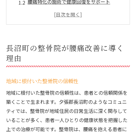
腰痛特化の施術で健康回復をサポート
患者一人ひとりに合わせた治療プラン
整骨院の専門家による的確な診断
最新設備を活用した腰痛治療の進化
長沼町での腰痛改善事例の紹介
長沼町の整骨院が腰痛改善に導く
腰痛に悩む方必見！整骨院での治療アプローチ
理由
整骨院での基本的な治療フロー
腰痛治療における整骨院の強み
地域に根付いた整骨院の信頼性
患者の声を反映した治療法の提案
地域に根付いた整骨院の信頼性は、患者との信頼関係を
整骨院でのストレッチと運動療法
築くことで生まれます。夕張郡長沼町のようなコミュニ
マッサージと整体の効果的な組み合わせ
ティでは、整骨院が地域住民の日常生活に深く関与して
整骨院での腰痛予防策の提案
いることが多く、患者一人ひとりの健康状態を把握した
整骨院での診断が腰痛改善の鍵となる理由
上での治療が可能です。整骨院は、腰痛を抱える患者に
腰痛の原因を見極める専門的なアプローチ