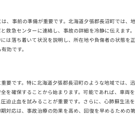
早期治療がもたらす回復への効果
適切な診断が治療方針を決める
には、事前の準備が重要です。北海道夕張郡長沼町では、
察と救急センターに連絡し、事故の詳細を冷静に伝えます
治療遅延がもたらすリスク
時には落ち着いて状況を説明し、所在地や負傷者の状態を
医療チームとの連携の重要性
も有効です。
患者の積極的な参加が治療に及ぼす影響
迅速な事故治療が日常生活復帰を助ける
最新のガイドラインに基づく事故治療の実践手法
に重要です。特に北海道夕張郡長沼町のような地域では、
最新ガイドラインの概要とその意味
安全を確保することから始まります。可能であれば、車両
エビデンスに基づく治療法の採用
に圧迫止血を試みることが重要です。さらに、心肺蘇生法
各専門家の役割と協力体制
初期対応は、事故治療の効果を高め、回復を早めるための
ガイドラインに基づくリハビリテーション
治療プロセスの透明性と患者の理解