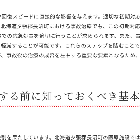
自己判断で治療を中断しない理由
治療期間中の生活習慣への配慮
や回復スピードに直接的な影響を与えます。適切な初期対
事故治療後の回復を促進するための具体的ステップ
。北海道夕張郡長沼町における事故治療でも、この初期対
場での応急処置を適切に行うことが求められます。また、
リハビリテーションの重要性と方法
を軽減することが可能です。これらのステップを踏むこと
栄養管理と回復の関係
が、事故後の治療の成否を左右する重要な要素となるため
心理的サポートの必要性
日常生活への段階的な復帰
運動プログラムの導入
フォローアップ検診の大切さ
する前に知っておくべき基
長沼町における事故治療の未来と展望
医療技術の進化がもたらす未来
地域社会との連携による治療改善
事故治療における新たな取り組み
役割を果たしています。北海道夕張郡長沼町の医療施設で