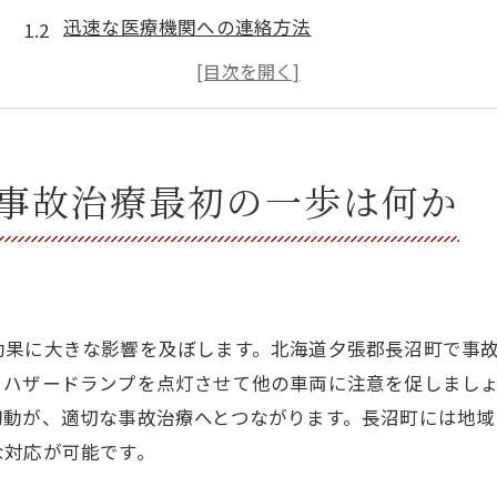
迅速な医療機関への連絡方法
現場での応急処置の重要性
適切な事故報告の手順
家族や友人への連絡を忘れずに
初期対応がその後の治療に与える影響
事故治療最初の一歩は何か
事故治療の流れを理解する前に知っておくべき基本事
事故治療における医療機関の役割
保険手続きと事故治療の関係
治療費に関する基本知識
効果に大きな影響を及ぼします。北海道夕張郡長沼町で事
患者として知っておくべき権利
、ハザードランプを点灯させて他の車両に注意を促しまし
事故治療を受ける際の心構え
初動が、適切な事故治療へとつながります。長沼町には地
な対応が可能です。
医療情報を正確に伝えるために
迅速かつ正確な事故治療が回復に与える影響