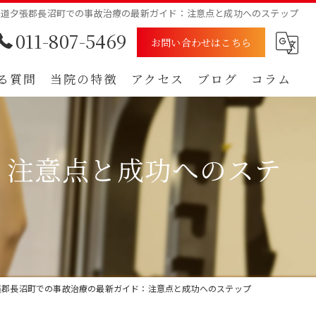
海道夕張郡長沼町での事故治療の最新ガイド：注意点と成功へのステップ
011-807-5469
お問い合わせはこちら
る質問
当院の特徴
アクセス
ブログ
コラム
むち打ち
漫画特集
：注意点と成功へのステ
腰痛
肩
痺れ
自賠責保険
張郡長沼町での事故治療の最新ガイド：注意点と成功へのステップ