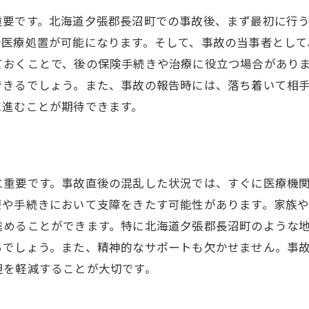
新技術導入による治療効果の向上
重要です。北海道夕張郡長沼町での事故後、まず最初に行
地域に特化した事故治療の特色とは
な医療処置が可能になります。そして、事故の当事者として
長沼町特有の医療サービス
ておくことで、後の保険手続きや治療に役立つ場合があり
地域住民への配慮ある治療アプローチ
できるでしょう。また、事故の報告時には、落ち着いて相
地域の医療ネットワークの強み
に進むことが期待できます。
地域医療資源の活用法
地域密着型事故治療の成功事例
地元の医療機関によるサポート体制
に重要です。事故直後の混乱した状況では、すぐに医療機
治療成功のために知っておくべき事故治療の注意点
療や手続きにおいて支障をきたす可能性があります。家族
医師とのコミュニケーションの重要性
進めることができます。特に北海道夕張郡長沼町のような
治療計画における患者の役割
るでしょう。また、精神的なサポートも欠かせません。事
治療中に気をつけるべき事項
担を軽減することが大切です。
治療結果を最大化するための心得