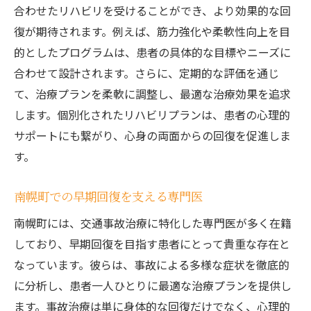
ン
合わせたリハビリを受けることができ、より効果的な回
南幌町での医療機関の選び方
復が期待されます。例えば、筋力強化や柔軟性向上を目
事故後のリハビリ方法とその選択基準
的としたプログラムは、患者の具体的な目標やニーズに
合わせて設計されます。さらに、定期的な評価を通じ
治療の選択肢を知るための情報収集
て、治療プランを柔軟に調整し、最適な治療効果を追求
患者自身ができる早期回復へのアプローチ
します。個別化されたリハビリプランは、患者の心理的
南幌町の交通事故治療法生活への影響を最小限
サポートにも繋がり、心身の両面からの回復を促進しま
に
す。
生活への影響を考慮した治療プラン
仕事復帰をサポートする事故治療法
南幌町での早期回復を支える専門医
家庭でのケアと治療法の統一
南幌町には、交通事故治療に特化した専門医が多く在籍
事故治療と生活リズムのバランス
しており、早期回復を目指す患者にとって貴重な存在と
生活の質を向上させる治療方法
なっています。彼らは、事故による多様な症状を徹底的
家族のサポートを活かした治療法
に分析し、患者一人ひとりに最適な治療プランを提供し
ます。事故治療は単に身体的な回復だけでなく、心理的
迅速な事故治療で早期回復南幌町での医療連携