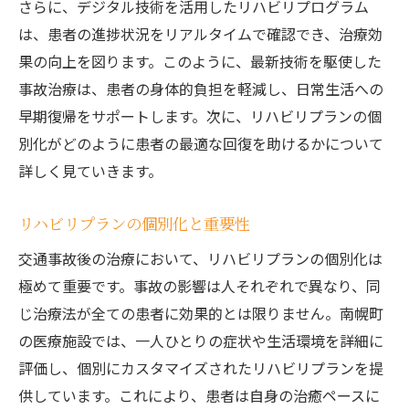
さらに、デジタル技術を活用したリハビリプログラム
要性
は、患者の進捗状況をリアルタイムで確認でき、治療効
南幌町の事故治療信頼性の高い医療サービスの
果の向上を図ります。このように、最新技術を駆使した
秘訣
事故治療は、患者の身体的負担を軽減し、日常生活への
信頼できる医療機関の特徴とは
早期復帰をサポートします。次に、リハビリプランの個
患者の声を反映した治療サービス
別化がどのように患者の最適な回復を助けるかについて
詳しく見ていきます。
医療スタッフの専門性と継続的な研修
地域密着型医療のメリット
リハビリプランの個別化と重要性
事故治療における信頼性向上の取り組み
交通事故後の治療において、リハビリプランの個別化は
患者満足度の向上を目指す医療機関
極めて重要です。事故の影響は人それぞれで異なり、同
事故治療で重要なポイント南幌町での最適な選
じ治療法が全ての患者に効果的とは限りません。南幌町
択
の医療施設では、一人ひとりの症状や生活環境を詳細に
事故治療における迅速な対応の重要性
評価し、個別にカスタマイズされたリハビリプランを提
最適な治療プランを選ぶためのガイドライ
供しています。これにより、患者は自身の治癒ペースに