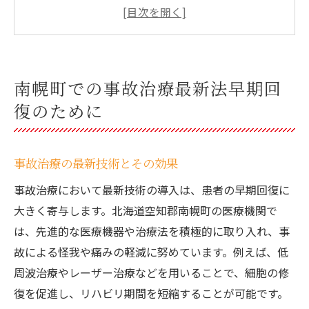
南幌町での早期回復を支える専門医
事故治療における地域医療の連携
最先端の治療法がもたらす生活への影響
早期回復のための心理的サポート
南幌町での事故治療最新法早期回
交通事故後の治療プランと南幌町の医療機関の
復のために
役割
個々の症状に応じた治療プランの構築
事故治療の最新技術とその効果
医療機関選びのポイントと注意点
事故治療において最新技術の導入は、患者の早期回復に
南幌町の医療機関で提供されるサポートサ
大きく寄与します。北海道空知郡南幌町の医療機関で
ービス
は、先進的な医療機器や治療法を積極的に取り入れ、事
事故治療における診断の重要性
故による怪我や痛みの軽減に努めています。例えば、低
治療プランを効果的に進めるためのステッ
周波治療やレーザー治療などを用いることで、細胞の修
プ
復を促進し、リハビリ期間を短縮することが可能です。
医療機関と患者のコミュニケーションの重