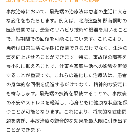
先進的な治療法による症状改善事例
事故治療において、最先端の治療法は患者の生活に大き
今後の治療法の進化と展望
な変化をもたらします。例えば、北海道空知郡南幌町の
患者のニーズに応える治療法の選択肢
医療機関では、最新のリハビリ技術や機器を用いること
事故治療の信頼性南幌町で知っておきたい医療
で、短期間での回復を可能にしています。これにより、
情報
患者は日常生活に早期に復帰できるだけでなく、生活の
信頼性の高い医療情報の入手方法
質を向上させることができます。特に、事故後の障害を
医療機関ごとの特徴と強みの比較
最小限に抑えることで、仕事や家庭生活への影響を軽減
事故治療における認定医の役割
することが重要です。これらの進化した治療法は、患者
の身体的な回復を促進するだけでなく、精神的な安定に
南幌町の医療情報発信源
も寄与します。最先端の技術を駆使することで、事故後
患者として知っておくべき治療の選択肢
の不安やストレスを軽減し、心身ともに健康な状態を保
信頼できる治療情報を得るためのポイント
つことが可能となります。これにより、将来的な健康問
題を防ぎ、事故治療の総合的な効果を最大限に引き出す
ことができます。