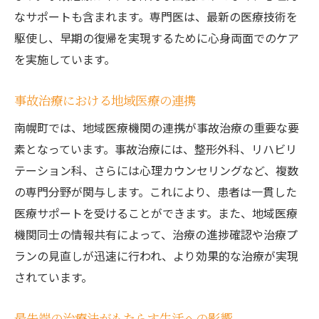
なサポートも含まれます。専門医は、最新の医療技術を
医療連携の重要性とその実例
駆使し、早期の復帰を実現するために心身両面でのケア
迅速な治療で早期回復を目指すための戦略
を実施しています。
南幌町での医療ネットワークの強み
異なる専門分野の連携による治療アプロー
事故治療における地域医療の連携
チ
南幌町では、地域医療機関の連携が事故治療の重要な要
医療連携がもたらす治療の効率化
素となっています。事故治療には、整形外科、リハビリ
事故治療における地域医療ネットワークの
テーション科、さらには心理カウンセリングなど、複数
役割
の専門分野が関与します。これにより、患者は一貫した
南幌町で受けられる最新の事故治療法の詳細と
医療サポートを受けることができます。また、地域医療
は
機関同士の情報共有によって、治療の進捗確認や治療プ
最新の治療技術とその実績
ランの見直しが迅速に行われ、より効果的な治療が実現
されています。
個別化された治療法の詳細
南幌町の医療機関で導入されている治療法
最先端の治療法がもたらす生活への影響