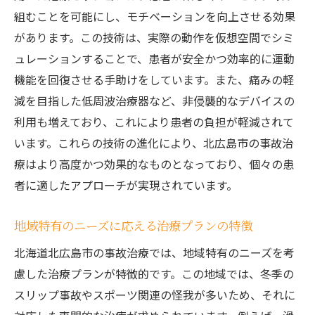
組むことを可能にし、モチベーションを向上させる効果
北広島市での事故治療が目指す患者安心の取り
があります。この技術は、実際の動作を仮想空間でシミ
組み
ュレーションすることで、患者が安全かつ効率的に運動
患者の安心を第一に考えた治療環境の構築
機能を回復させる手助けをしています。また、痛みの軽
治療プロセスにおける情報提供の重要性
減を目指した低周波治療器など、非侵襲的なデバイスの
患者フィードバックを活かしたサービス改
利用も増えており、これにより患者の負担が軽減されて
善
います。これらの技術の進化により、北広島市の事故治
安心感を提供する医療スタッフの対応力
療はより高度かつ効果的なものとなっており、個々の患
患者中心のケアがもたらす心理的効果
者に適したアプローチが実現されています。
北広島市が目指す患者安全の徹底
地域特有のニーズに応える治療プランの特徴
効果的な事故治療を提供する北広島市の医療機
関の挑戦
北海道北広島市の事故治療では、地域特有のニーズを考
医療機関が直面する課題とその克服法
慮した治療プランが特徴的です。この地域では、冬季の
スリップ事故やスポーツ関連の怪我が多いため、それに
治療効果を高めるための新しい試み