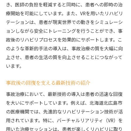
地域コミュニティとの連携強化による治療
き、医師の負担を軽減すると同時に、患者への即時の治
支援
療開始を可能にしています。また、VRを用いたリハビリ
定期的なスタッフ研修がもたらす効果
テーションは、患者が現実世界での動きをシミュレーシ
患者満足度向上のための新たな施策
ョンしながら安全にトレーニングを行うことができ、事
故後のリハビリプロセスを効果的にサポートします。こ
事故治療におけるベストプラクティスの共
のような革新的手法の導入は、事故治療の質を大幅に向
有
上させ、患者の生活の質を向上させることにつながって
北広島市の医療機関が実践する成功事例
います。
地域医療と連携した北広島市の事故治療の現状
地域医療機関との協力関係が果たす役割
事故後の回復を支える最新技術の紹介
連携によって実現する一貫した治療体系
事故治療において、最新技術の導入は患者の迅速な回復
地域特性を生かした治療アプローチの意義
を大いにサポートしています。例えば、北海道北広島市
医療資源の共有がもたらす効果的な治療
の医療機関では、先進的なリハビリテーション技術が活
地域医療グループとの協働による改善策
用されています。特に、バーチャルリアリティ（VR）を
現状の課題とその解決に向けた取り組み
用いた治療セッションは、患者が楽しくリハビリに取り