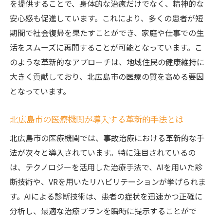
を提供することで、身体的な治癒だけでなく、精神的な
地域医療との連携で実現する最適な治療
安心感も促進しています。これにより、多くの患者が短
カスタマイズプランを支える最新技術の役
期間で社会復帰を果たすことができ、家庭や仕事での生
割
活をスムーズに再開することが可能となっています。こ
北広島市が誇る事故治療の最新技術とは
のような革新的なアプローチは、地域住民の健康維持に
最新技術が事故治療にもたらす革新
大きく貢献しており、北広島市の医療の質を高める要因
北広島市で活躍する先進的医療機器の紹介
となっています。
技術革新がもたらす診断精度の向上
北広島市の医療機関が導入する革新的手法とは
事故治療を支援するAIとデジタル技術の活
用
北広島市の医療機関では、事故治療における革新的な手
法が次々と導入されています。特に注目されているの
北広島市の医療機関が採用する最先端技術
は、テクノロジーを活用した治療手法で、AIを用いた診
未来の事故治療を見据えた技術開発の動向
断技術や、VRを用いたリハビリテーションが挙げられま
事故治療の質を高める北広島市の取り組み事例
す。AIによる診断技術は、患者の症状を迅速かつ正確に
質の向上を目指す具体的な取り組みの紹介
分析し、最適な治療プランを瞬時に提示することがで