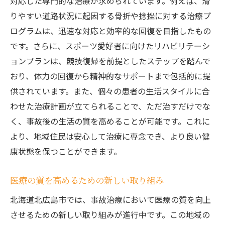
対応した専門的な治療が求められています。例えば、滑
患者との信頼関係を築くコミュニケーショ
りやすい道路状況に起因する骨折や捻挫に対する治療プ
ン
ログラムは、迅速な対応と効率的な回復を目指したもの
地域資源を活用した治療の効率化
です。さらに、スポーツ愛好者に向けたリハビリテーシ
医療機関の挑戦とその成果の紹介
ョンプランは、競技復帰を前提としたステップを踏んで
質の高い医療提供を目指すための戦略
おり、体力の回復から精神的なサポートまで包括的に提
事故治療の未来を拓く北広島市の革新的な手法
供されています。また、個々の患者の生活スタイルに合
未来を見据えた事故治療のビジョン
わせた治療計画が立てられることで、ただ治すだけでな
革新がもたらす新しい治療方法の模索
く、事故後の生活の質を高めることが可能です。これに
より、地域住民は安心して治療に専念でき、より良い健
北広島市が提案する事故治療の未来図
康状態を保つことができます。
技術と人間性を融合させた新たなアプロー
チ
医療の質を高めるための新しい取り組み
長期的視野に立った治療プランの設計
北海道北広島市では、事故治療において医療の質を向上
北広島市の医療が目指す次世代の治療モデ
させるための新しい取り組みが進行中です。この地域の
ル