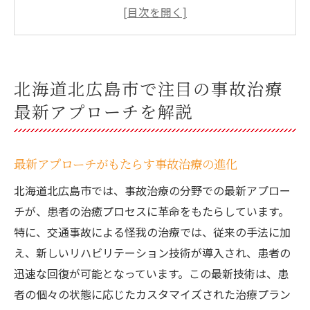
北広島市の医療機関が導入する革新的手法
とは
事故後の回復を支える最新技術の紹介
地域特有のニーズに応える治療プランの特
北海道北広島市で注目の事故治療
徴
最新アプローチを解説
医療の質を高めるための新しい取り組み
北広島市における事故治療の未来展望
事故治療を成功に導く北広島市のカスタマイズ
最新アプローチがもたらす事故治療の進化
プラン
北海道北広島市では、事故治療の分野での最新アプロー
患者ごとのニーズに対応した治療プランの
チが、患者の治癒プロセスに革命をもたらしています。
構築
特に、交通事故による怪我の治療では、従来の手法に加
個別化治療がもたらすメリットとその効果
え、新しいリハビリテーション技術が導入され、患者の
迅速な回復が可能となっています。この最新技術は、患
カスタマイズプランが実現する迅速な回復
者の個々の状態に応じたカスタマイズされた治療プラン
治療プランにおける北広島市の差別化戦略