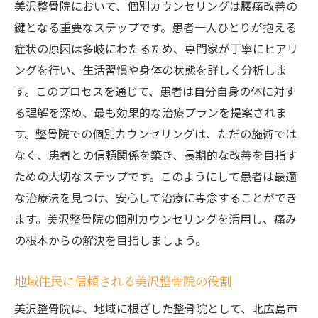
美沢整骨院において、個別カウンセリングは腰痛改善の
腰痛解消を目的とした整骨院の選択
鍵となる重要なステップです。患者一人ひとりが抱える
健康な日常を取り戻すための第一歩
症状の原因は多岐にわたるため、専門家が丁寧にヒアリ
ングを行い、生活習慣や身体の状態を詳しく分析しま
す。このプロセスを通じて、患者は自分自身の体に対す
る理解を深め、最も効果的な治療プランを提案されま
す。整骨院での個別カウンセリングは、ただの施術では
なく、患者との信頼関係を築き、長期的な改善を目指す
ための大切なステップです。このようにして患者は最適
な治療法を見つけ、安心して治療に専念することができ
ます。美沢整骨院の個別カウンセリングを活用し、痛み
の根本からの解決を目指しましょう。
地域住民に信頼される美沢整骨院の役割
美沢整骨院は、地域に根ざした整骨院として、北広島市