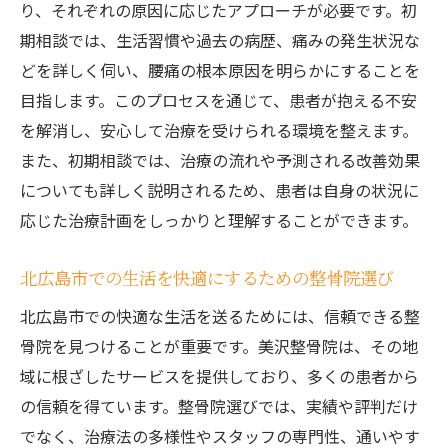
り、それぞれの原因に応じたアプローチが必要です。初
口コミで高評価の美沢整骨院の実績
期相談では、生活習慣や過去の病歴、痛みの発生状況な
腰痛の早期改善を目指す整骨院の特長
どを詳しく伺い、腰痛の根本原因を明らかにすることを
地域密着型のサービスが選ばれる理由
目指します。このプロセスを通じて、患者が抱える不安
腰痛を根本から改善する美沢整骨院の最新技術
を解消し、安心して治療を受けられる環境を整えます。
と専門的アプローチ
また、初期相談では、治療の流れや予測される改善効果
最新技術を活用した腰痛治療の効果
についても詳しく説明されるため、患者は自身の状況に
痛みの根本原因にアプローチする治療法
応じた治療計画をしっかりと理解することができます。
個々の症状を詳細に分析するプロセス
北広島市での生活を快適にするための整骨院選び
再発防止に向けた総合的な治療計画
専門的かつ的確な施術で得られる成果
北広島市での快適な生活を送るためには、信頼できる整
骨院を見つけることが重要です。美沢整骨院は、その地
現代医学と伝統技法の融合による治療
域に根ざしたサービスを提供しており、多くの患者から
地域密着型整骨院で腰痛を克服美沢整骨院の患
の信頼を得ています。整骨院選びでは、実績や評判だけ
者へのきめ細やかな対応
でなく、治療法の多様性やスタッフの専門性、通いやす
患者一人ひとりに合わせた個別対応の重要