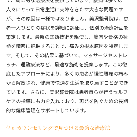
で、効果的な治療法を提供しています。腰痛は多くの
専門性が高いスタッフによるカスタム治療
人々にとって日常生活に支障をきたす大きな問題です
が、その原因は一様ではありません。美沢整骨院は、患
美沢整骨院のスタッフが持つ専門技術
者一人ひとりの症状を詳細に評価し、個別の治療計画を
患者に合わせた柔軟な治療プランの提供
策定します。最新の診断技術を駆使し、筋肉や骨格の状
信頼されるスタッフによる安心の治療経験
態を精密に把握することで、痛みの根本原因を特定しま
患者とのコミュニケーションを重視する理
す。そして、その結果に基づいて、マッサージやストレ
由
ッチ、運動療法など、最適な施術を提案します。この徹
専門スタッフが導く痛みからの解放
底したアプローチにより、多くの患者が慢性腰痛の痛み
北広島市で腰痛に悩むあなたへ美沢整骨院で健
から解放され、健康で快適な生活を取り戻すことができ
康を取り戻そう
ています。さらに、美沢整骨院は患者自らが行うセルフ
腰痛に悩む地域住民へのメッセージ
ケアの指導にも力を入れており、再発を防ぐための長期
美沢整骨院で始める健康改善のステップ
的な健康管理をサポートしています。
腰痛治療がもたらす生活の変化と喜び
個別カウンセリングで見つける最適な治療法
美沢整骨院が提供する健康へのアプローチ