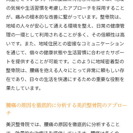
腰痛改善への取り組みがもたらす生活の変
の気候や生活習慣を考慮したアプローチを採用すること
化
が、痛みの根本的な改善に繋がっています。整骨院は、
痛みからの解放が生む日常の喜び
地域の人々が安心して通える環境を整え、日常の健康管
腰痛治療の鍵は早期の対応美沢整骨院での効果
理の一環として利用されることが多く、その信頼性は高
的な施術法
いです。また、地域住民との密接なコミュニケーション
を通じて、個々の健康状態や生活習慣に合わせたサポー
早期治療がもたらす長期的な健康効果
トを提供することが可能です。このように地域密着型の
美沢整骨院による迅速な対応の重要性
整骨院は、腰痛を抱える人々にとって非常に頼もしい存
腰痛の初期症状を見逃さないためのチェッ
在であり、日々の生活を快適にするための重要な役割を
クポイント
果たしています。
整骨院での早期治療が再発を防ぐ理由
最新施術法での速やかな痛みの改善
腰痛の原因を徹底的に分析する美沢整骨院のアプロー
早期治療が健康寿命を延ばす鍵
チ
専門スタッフによる腰痛改善プラン美沢整骨院
美沢整骨院では、腰痛の原因を徹底的に分析すること
の信頼される理由