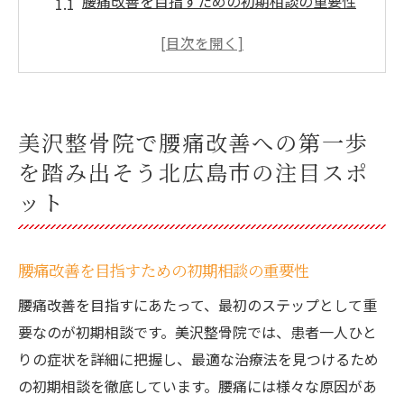
腰痛改善を目指すための初期相談の重要性
北広島市での生活を快適にするための整骨
院選び
地域に根ざした整骨院の利点を活用しよう
腰痛の原因を徹底的に分析する美沢整骨院
美沢整骨院で腰痛改善への第一歩
のアプローチ
を踏み出そう北広島市の注目スポ
個別カウンセリングで見つける最適な治療
ット
法
地域住民に信頼される美沢整骨院の役割
腰痛専門整骨院の選び方北広島市で美沢整骨院
腰痛改善を目指すための初期相談の重要性
が支持される理由
腰痛改善を目指すにあたって、最初のステップとして重
腰痛治療に特化した専門スタッフの重要性
要なのが初期相談です。美沢整骨院では、患者一人ひと
美沢整骨院が提供する多様な治療方法
りの症状を詳細に把握し、最適な治療法を見つけるため
患者に寄り添う整骨院の選び方
の初期相談を徹底しています。腰痛には様々な原因があ