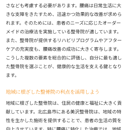
さなども考慮する必要があります。腰痛は日常生活に大
性
きな支障をきたすため、迅速かつ効果的な改善が求めら
長年の信頼と実績が生む安心感
れます。そのためには、患者のニーズに応じたオーダー
地域の健康を支える整骨院の役割
メイドの治療法を実施している整骨院が適しています。
患者の声を大切にした治療方針
また、整骨院が提供するリハビリプログラムやアフター
腰痛治療を通じて地域貢献を果たす取り組
ケアの充実度も、腰痛改善の成功に大きく寄与します。
み
こうした複数の要素を総合的に評価し、自分に最も適し
た整骨院を選ぶことが、健康的な生活を支える鍵となり
地域密着型サービスがもたらすメリット
ます。
美沢整骨院で腰痛からの解放を目指す北広島市
で健康的な日常生活を取り戻す
地域に根ざした整骨院の利点を活用しよう
腰痛のない生活を目指すための治療プラン
地域に根ざした整骨院は、住民の健康と福祉に大きく貢
健康的な日常を支える整骨院のサポート
献しています。北広島市にある美沢整骨院は、地域の特
美沢整骨院で得られる信頼と安心感
性を生かした施術を提供することで、患者の生活の質を
日常生活の質を高めるためのアドバイス
向上させています。特に腰痛に特化した治療では、地域