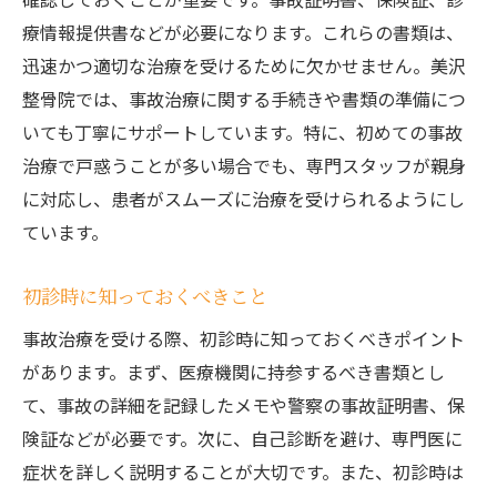
美沢整骨院の独自アプローチ
療情報提供書などが必要になります。これらの書類は、
長期的な健康維持のためのサポート
迅速かつ適切な治療を受けるために欠かせません。美沢
事故治療後のフォローアップ体制
整骨院では、事故治療に関する手続きや書類の準備につ
安心して事故治療を受けるためのポイント北広
いても丁寧にサポートしています。特に、初めての事故
島市での選び方
治療で戸惑うことが多い場合でも、専門スタッフが親身
医療機関選びの重要性
に対応し、患者がスムーズに治療を受けられるようにし
ています。
北広島市の信頼できる医療施設一覧
治療方針と病院選びのポイント
初診時に知っておくべきこと
患者の口コミと評価の見方
事故治療を受ける際、初診時に知っておくべきポイント
安心して治療を受けるための準備
があります。まず、医療機関に持参するべき書類とし
治療後のサポート体制紹介
て、事故の詳細を記録したメモや警察の事故証明書、保
事故治療後の生活の質向上北広島市の取り組み
険証などが必要です。次に、自己診断を避け、専門医に
生活の質向上に向けたリハビリプラン
症状を詳しく説明することが大切です。また、初診時は
地域コミュニティとの連携