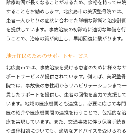
診療時間が長くなることがあるため、余裕を持って来院
事故治療後の職場復帰支援
することをお勧めします。北広島市の美沢整骨院では、
患者一人ひとりの症状に合わせた詳細な診断と治療計画
社会復帰をサポートするプログラム
を提供しています。事故治療の初診時に適切な準備を行
患者と家族への心理的サポート
うことで、治療の質が向上し、早期回復に繋がります。
生活の質向上のための情報提供
地元住民のためのサポートサービス
北広島市では、事故治療を受ける患者のために様々なサ
ポートサービスが提供されています。例えば、美沢整骨
院では、事故後の急性期からリハビリテーションまで一
貫したサポートを提供し、患者の回復を全力で支援して
います。地域の医療機関とも連携し、必要に応じて専門
医の紹介や医療機関間の連携を行うことで、包括的な治
療を実現しています。また、交通事故に伴う保険手続き
や法律相談についても、適切なアドバイスを受けられる