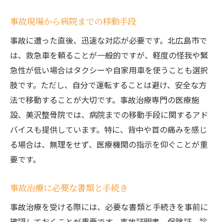
未来の治療技術とその可能性
事故現場から病院までの移動手段
交通事故後のむち打ち症治療専門家が語るリハ
事故に遭った直後、迅速な対応が必要です。北広島市で
ビリの重要性
は、救急車を頼ることが一般的ですが、軽度の怪我や緊
むち打ち症の症状と初期対応
急性が低い場合はタクシーや自家用車を使うことも選択
専門家による治療方法の紹介
肢です。ただし、自分で運転することは避け、安全な方
むち打ち症とリハビリの関係
法で移動することが大切です。事故治療専門の医療施
治療期間とリハビリの進め方
設、美沢整骨院では、病院までの移動手段に関するアド
患者の回復事例
バイスも提供しています。特に、背中や首の痛みを感じ
むち打ち症再発防止のポイント
る場合は、無理をせず、医療機関の指示を仰ぐことが重
要です。
事故治療と再発防止美沢整骨院の成功事例
成功事例紹介実際の患者の声
事故治療に必要な書類と手続き
再発防止に向けた取り組み
事故治療を受ける際には、必要な書類と手続きを事前に
治療と予防の両立が重要な理由
確認しておくことが重要です。事故証明書、保険証、診