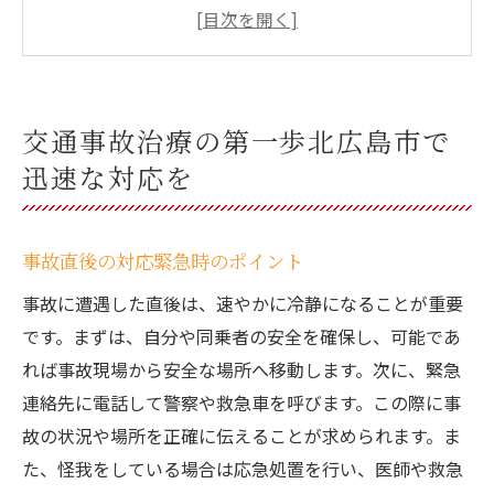
事故現場から病院までの移動手段
事故治療に必要な書類と手続き
初診時に知っておくべきこと
地元住民のためのサポートサービス
交通事故治療の第一歩北広島市で
美沢整骨院での事故治療最新技術と経験豊富な
迅速な対応を
専門家
最新治療法の導入例と効果
事故直後の対応緊急時のポイント
経験豊富な専門家による診断と治療
事故に遭遇した直後は、速やかに冷静になることが重要
患者一人ひとりに合わせたカスタマイズ治
です。まずは、自分や同乗者の安全を確保し、可能であ
療
れば事故現場から安全な場所へ移動します。次に、緊急
リハビリ設備と技術の紹介
連絡先に電話して警察や救急車を呼びます。この際に事
治療とリハビリの連携体制
故の状況や場所を正確に伝えることが求められます。ま
患者の声治療経験談
た、怪我をしている場合は応急処置を行い、医師や救急
交通事故後のリハビリ身体機能の回復を目指す