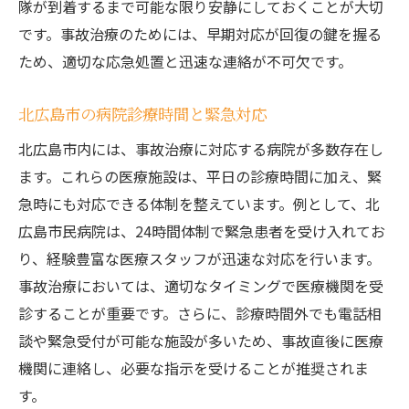
隊が到着するまで可能な限り安静にしておくことが大切
リハビリの重要性とその効果
です。事故治療のためには、早期対応が回復の鍵を握る
北広島市のリハビリ施設紹介
ため、適切な応急処置と迅速な連絡が不可欠です。
リハビリプランの立て方と進め方
北広島市の病院診療時間と緊急対応
運動療法とその効果
北広島市内には、事故治療に対応する病院が多数存在し
事故後の心理的サポート
ます。これらの医療施設は、平日の診療時間に加え、緊
リハビリで注意すべきポイント
急時にも対応できる体制を整えています。例として、北
北広島市で事故治療とリハビリ最新設備と個別
広島市民病院は、24時間体制で緊急患者を受け入れてお
対応
り、経験豊富な医療スタッフが迅速な対応を行います。
最新設備の紹介とその効果
事故治療においては、適切なタイミングで医療機関を受
個別対応のメリット患者のニーズに応える
診することが重要です。さらに、診療時間外でも電話相
地域密着型の治療とサポート体制
談や緊急受付が可能な施設が多いため、事故直後に医療
事故治療とリハビリの連携実例
機関に連絡し、必要な指示を受けることが推奨されま
す。
患者の声設備と対応への評価