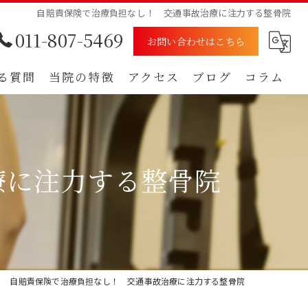
自賠責保険で治療負担なし！ 交通事故治療に注力する整骨院
011-807-5469
お問い合わせはこちら
る質問
当院の特徴
アクセス
ブログ
コラム
むち打ち
漫画特集
腰痛
療に注力する整骨院
肩
痺れ
自賠責保険
自賠責保険で治療負担なし！ 交通事故治療に注力する整骨院