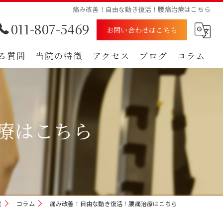
痛み改善！自由な動き復活！腰痛治療はこちら
011-807-5469
お問い合わせはこちら
る質問
当院の特徴
アクセス
ブログ
コラム
むち打ち
漫画特集
腰痛
療はこちら
肩
痺れ
自賠責保険
院
コラム
痛み改善！自由な動き復活！腰痛治療はこちら