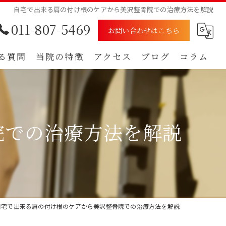
自宅で出来る肩の付け根のケアから美沢整骨院での治療方法を解説
011-807-5469
お問い合わせはこちら
る質問
当院の特徴
アクセス
ブログ
コラム
むち打ち
漫画特集
腰痛
院での治療方法を解説
肩
痺れ
自賠責保険
自宅で出来る肩の付け根のケアから美沢整骨院での治療方法を解説