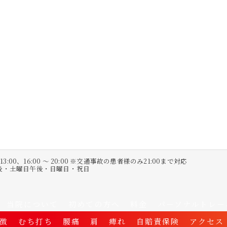
〜 13:00、16:00 〜 20:00 ※交通事故の患者様のみ21:00まで対応
午後・土曜日午後・日曜日・祝日
当院について
初めての方へ
料金
パーソナルトレー
徴
むち打ち
腰痛
肩
痺れ
自賠責保険
アクセス